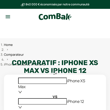
💰
1 840 000 € économisés par notre communauté
🌍
Ensemble, nous avons évité l'émission de 293 tonnes de CO₂
Home
Comparateur
COMPARATIF :
IPHONE XS
iPhone XS Max vs iPhone 12
MAX
VS
IPHONE 12
iPhone XS
Max
vs
iPhone 12