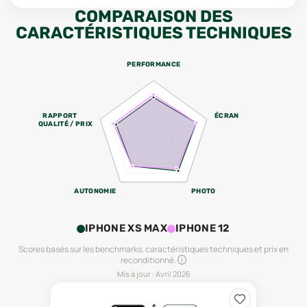
COMPARAISON DES
CARACTÉRISTIQUES TECHNIQUES
PERFORMANCE
RAPPORT
ÉCRAN
QUALITÉ / PRIX
AUTONOMIE
PHOTO
IPHONE XS MAX
IPHONE 12
Scores basés sur les benchmarks, caractéristiques techniques et prix en
reconditionné.
Mis à jour :
Avril 2026