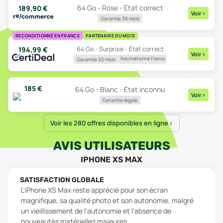
64 Go - Rose - État correct
189,90
€
Voir
>
Garantie 36 mois
RECONDITIONNÉ EN FRANCE
PARTENAIRE DU MOIS
64 Go - Surprise - État correct
194,99
€
Voir
>
Reconditionné France
Garantie 30 mois
185
€
64 Go - Blanc - État inconnu
Voir
>
Garantie légale
Voir les 280 offres disponibles en ligne
AVIS UTILISATEURS
IPHONE XS MAX
SATISFACTION GLOBALE
L'iPhone XS Max reste apprécié pour son écran
magnifique, sa qualité photo et son autonomie, malgré
un vieillissement de l'autonomie et l'absence de
nouveautés matérielles majeures.