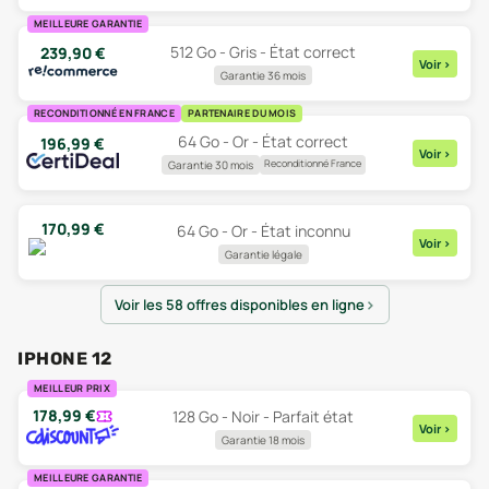
MEILLEURE GARANTIE
512 Go - Gris - État correct
239,90
€
Voir
>
Garantie 36 mois
RECONDITIONNÉ EN FRANCE
PARTENAIRE DU MOIS
64 Go - Or - État correct
196,99
€
Voir
>
Reconditionné France
Garantie 30 mois
170,99
€
64 Go - Or - État inconnu
Voir
>
Garantie légale
Voir les 58 offres disponibles en ligne
IPHONE 12
MEILLEUR PRIX
178,99
€
128 Go - Noir - Parfait état
Voir
>
Garantie 18 mois
MEILLEURE GARANTIE