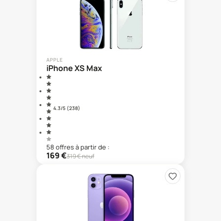
APPLE
iPhone XS Max
4.3
/5 (
238
)
58
offre
s
à partir de :
169
€
319
€ neuf