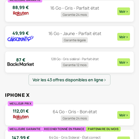
88,99
€
16 Go - Gris - Parfait état
Voir
>
Garantie 24 mois
49,99
€
16 Go - Jaune - Parfait état
Voir
>
Garantie légale
128 Go - Gris sidéral - Parfait état
87
€
Voir
>
Garantie 12 mois
Voir les 43 offres disponibles en ligne
IPHONE X
MEILLEUR PRIX
112,01
€
64 Go - Gris - Bon état
Voir
>
Garantie 24 mois
MEILLEURE GARANTIE
RECONDITIONNÉ EN FRANCE
PARTENAIRE DU MOIS
147,99
€
64 Go - Gris Sideral - État correct