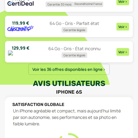
Voir
>
Reconditionné France
Garantie 30 mois
119,99
€
64 Go - Gris - Parfait état
Voir
>
Garantie légale
129,99
€
64 Go - Gris - État inconnu
Voir
>
Garantie légale
Voir les 36 offres disponibles en ligne
AVIS UTILISATEURS
IPHONE 6S
SATISFACTION GLOBALE
Un iPhone agréable et compact, mais aujourd’hui limité
par son autonomie, ses performances et sa photo en
faible lumière.