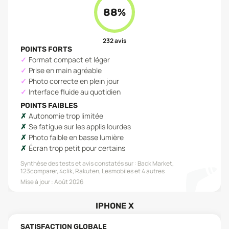
88
%
232
avis
POINTS FORTS
Format compact et léger
Prise en main agréable
Photo correcte en plein jour
Interface fluide au quotidien
POINTS FAIBLES
Autonomie trop limitée
Se fatigue sur les applis lourdes
Photo faible en basse lumière
Écran trop petit pour certains
Synthèse des tests et avis constatés sur :
Back Market,
123comparer, 4clik, Rakuten, Lesmobiles
et 4 autres
Mise à jour :
Août 2026
IPHONE X
SATISFACTION GLOBALE