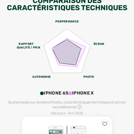
COMPARAISON DES
CARACTÉRISTIQUES TECHNIQUES
PERFORMANCE
RAPPORT
ÉCRAN
QUALITÉ / PRIX
AUTONOMIE
PHOTO
IPHONE 6S
IPHONE X
Scores basés sur les benchmarks, caractéristiques techniques et prix en
reconditionné.
Mis à jour :
Avril 2026