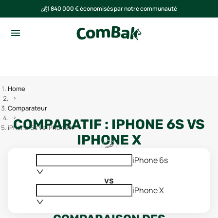
💰
1 840 000 € économisés par notre communauté
🌍
Ensemble, nous avons évité l'émission de 293 tonnes de CO₂
Home
Comparateur
COMPARATIF :
IPHONE 6S
VS
iPhone 6s vs iPhone X
IPHONE X
iPhone 6s
vs
iPhone X