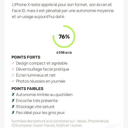
L’iPhone X reste apprécié pour son format, son écran et
Face ID, mais il est pénalisé par une autonomie moyenne
et un usage aujourd’hui daté.
76
%
4 598
avis
POINTS FORTS
Design compact et agréable
Déverrouillage facial pratique
Écran lumineux et net
Photos réussies en journée
POINTS FAIBLES
Autonomie limitée au quotidien
Encoche très présente
Stockage vite saturé
Pas idéal pour les gros jeux
Synthèse des tests et avis constatés sur :
Idealo, PhonAndroid,
123comparer, Ouest-france, Ginjfo
et 1 autres