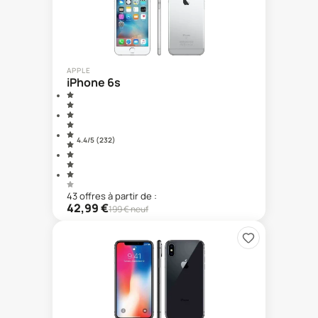
APPLE
iPhone 6s
4.4
/5 (
232
)
43
offre
s
à partir de :
42,99
€
199
€ neuf