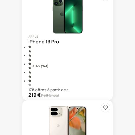
APPLE
iPhone 13 Pro
4.3
/5 (
941
)
178
offre
s
à partir de :
219
€
1159
€ neuf