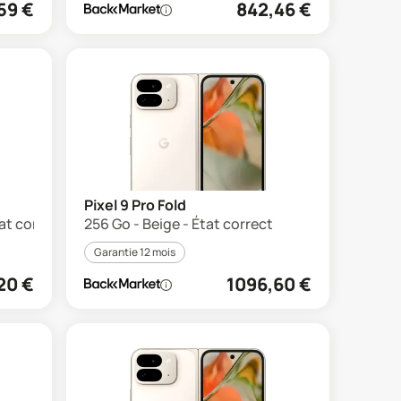
59
€
842,46
€
Pixel 9 Pro Fold
at correct
256 Go - Beige - État correct
Garantie 12 mois
20
€
1096,60
€