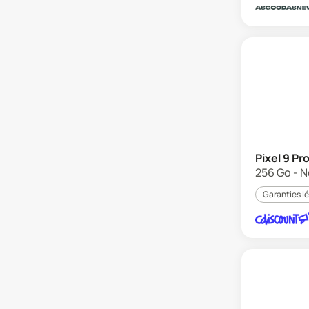
Pixel 9 Pr
256 Go - N
Garanties l