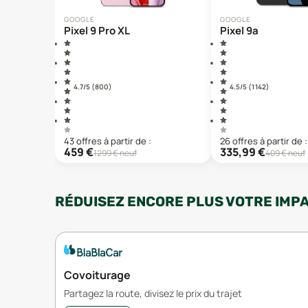
GOOGLE
GOOGLE
Pixel 9 Pro XL
Pixel 9a
4.7
/5 (
800
)
4.5
/5 (
1 142
)
43
offre
s
à partir de :
26
offre
s
à partir de :
459
€
335,99
€
1299
€ neuf
409
€ neuf
RÉDUISEZ ENCORE PLUS VOTRE IMP
Covoiturage
Partagez la route, divisez le prix du trajet