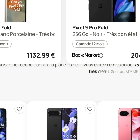
o Fold
Pixel 9 Pro Fold
lanc Porcelaine - Très bon état
256 Go - Noir - Très bon état
 mois
Garantie 12 mois
1132,99
€
20
issant le reconditionné à la place du neuf, vous évitez l'émission de
75
litres
d'eau
.
Source : ADEME