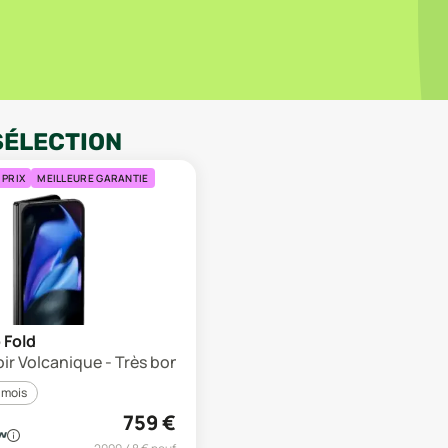
SÉLECTION
 PRIX
MEILLEURE GARANTIE
o Fold
oir Volcanique - Très bon état
 mois
759
€