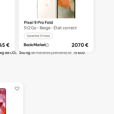
Pixel 9 Pro Fold
512 Go - Beige - État correct
Garantie 12 mois
45
€
2070
€
kg de CO₂
,
240
kg
de matières premières
et
75 600