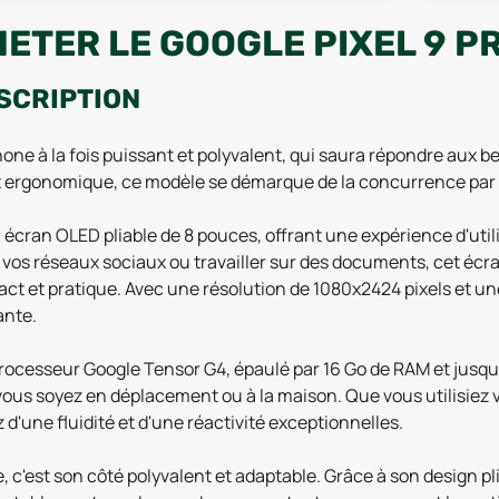
ETER LE GOOGLE PIXEL 9 PR
ESCRIPTION
ne à la fois puissant et polyvalent, qui saura répondre aux bes
t ergonomique, ce modèle se démarque de la concurrence par 
on écran OLED pliable de 8 pouces, offrant une expérience d'ut
 vos réseaux sociaux ou travailler sur des documents, cet écra
 et pratique. Avec une résolution de 1080x2424 pixels et une 
ante.
t processeur Google Tensor G4, épaulé par 16 Go de RAM et jusq
s soyez en déplacement ou à la maison. Que vous utilisiez vot
d'une fluidité et d'une réactivité exceptionnelles.
 c'est son côté polyvalent et adaptable. Grâce à son design plia