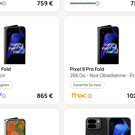
759
€
7
o Fold
Pixel 9 Pro Fold
oir
256 Go - Noir Obsidienne - Ét
égales
Garantie 24 mois
865
€
10