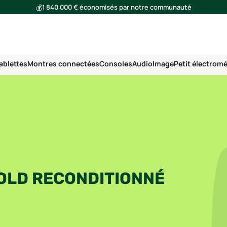
💰
1 840 000 € économisés par notre communauté
🌍
Ensemble, nous avons évité l'émission de 293 tonnes de CO₂
ablettes
Montres connectées
Consoles
Audio
Image
Petit électrom
FOLD RECONDITIONNÉ