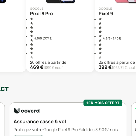
GOOGLE
GOOGLE
Pixel 9 Pro
Pixel 9
4.5
/5 (
3 749
)
4.6
/5 (
2 401
)
26
offre
s
à partir de :
25
offre
s
à partir de 
469
€
399
€
1099
€ neuf
1066,71
€ neuf
ACT
1ER MOIS OFFERT
Assurance casse & vol
Protégez votre Google Pixel 9 Pro Fold dès 3,90€/mois