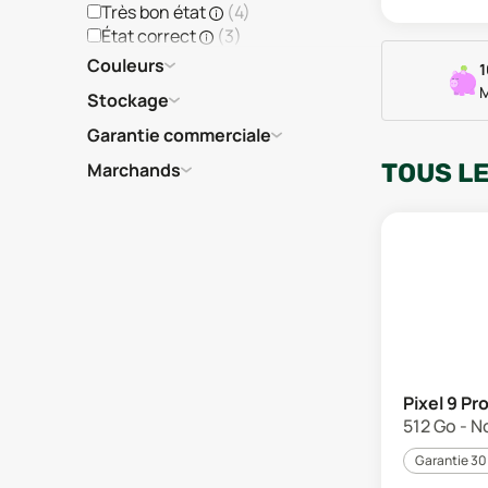
Très bon état
(
4
)
État correct
(
3
)
Couleurs
1
M
Stockage
Garantie commerciale
Marchands
TOUS L
Pixel 9 Pr
512 Go - N
Garantie 30