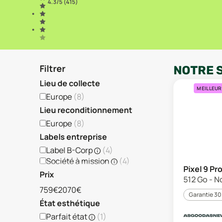
4.3
/5 (
415
)
Filtrer
NOTRE 
Lieu de collecte
MEILLEUR
Europe
(
8
)
Lieu reconditionnement
Europe
(
8
)
Labels entreprise
Label B-Corp
(
4
)
Société à mission
(
4
)
Pixel 9 Pr
Prix
512 Go - N
759€
2070€
Garantie 30
État esthétique
Parfait état
(
1
)