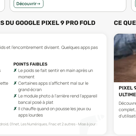
Découvrir
→
RS
DU
GOOGLE PIXEL 9 PRO FOLD
CE QUE
poids et l'encombrement divisent. Quelques apps pas
POINTS FAIBLES
s
Le poids se fait sentir en main après un
moment
lette
Certaines apps s'affichent mal sur le
PIXEL 
grand écran
ULTIME
Le module photo à l'arrière rend l'appareil
bancal posé à plat
Découvrez
Il chauffe quand on pousse les jeux ou
complet,
apps lourdes
d'utilisat
roid, 01net, Les Numériques, Fnac
et 2 autres
Mise à jour :