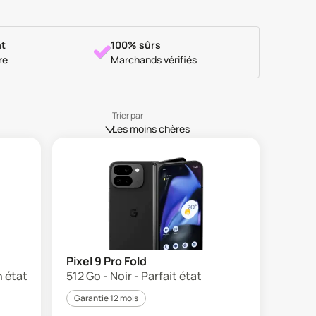
t
100% sûrs
re
Marchands vérifiés
Trier par
Les moins chères
Pixel 9 Pro Fold
n état
512 Go - Noir - Parfait état
Garantie 12 mois