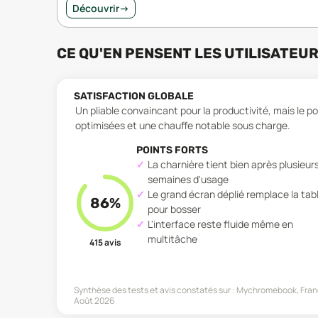
Découvrir
→
CE QU'EN PENSENT LES UTILISATEU
SATISFACTION GLOBALE
Un pliable convaincant pour la productivité, mais le 
optimisées et une chauffe notable sous charge.
POINTS FORTS
La charnière tient bien après plusieur
semaines d'usage
Le grand écran déplié remplace la tab
86
%
pour bosser
L'interface reste fluide même en
multitâche
415
avis
Synthèse des tests et avis constatés sur :
Mychromebook, Frand
Août 2026