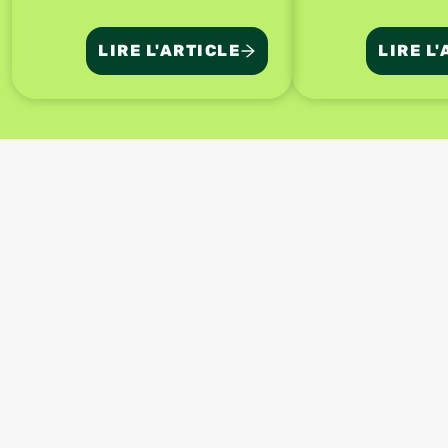
LIRE L'ARTICLE
LIRE L