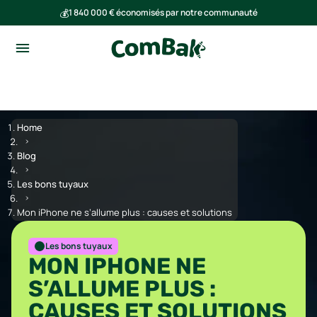
💰
1 840 000 € économisés par notre communauté
🌍
Ensemble, nous avons évité l'émission de 293 tonnes de CO₂
Home
Blog
Les bons tuyaux
Mon iPhone ne s’allume plus : causes et solutions
Les bons tuyaux
MON IPHONE NE
S’ALLUME PLUS :
CAUSES ET SOLUTIONS