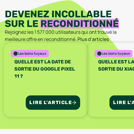
DEVENEZ INCOLLABLE
SUR LE
RECONDITIONNÉ
Rejoignez les
1 577 000
utilisateurs qui ont trouvé la
meilleure offre en reconditionné.
Plus d'articles
Les bons tuyaux
Les bons tuyaux
QUELLE EST LA DATE DE
QUELLE EST LA
SORTIE DU GOOGLE PIXEL
SORTIE DU XIAO
11 ?
LIRE L'ARTICLE
LIRE L