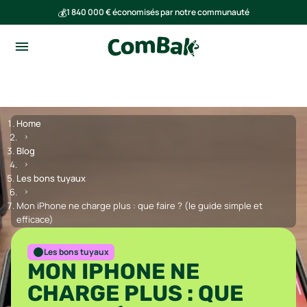
💰
1 840 000 € économisés par notre communauté
🌍
Ensemble, nous avons évité l'émission de 293 tonnes de CO₂
Home
Blog
Les bons tuyaux
Mon iPhone ne charge plus : que faire ? (le guide simple et
efficace)
Les bons tuyaux
MON IPHONE NE
CHARGE PLUS : QUE