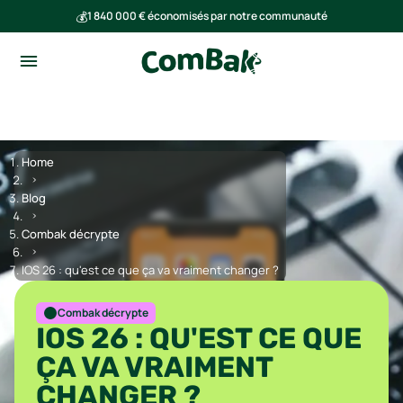
💰
1 840 000 € économisés par notre communauté
🌍
Ensemble, nous avons évité l'émission de 293 tonnes de CO₂
Home
Blog
Combak décrypte
IOS 26 : qu'est ce que ça va vraiment changer ?
Combak décrypte
IOS 26 : QU'EST CE QUE
ÇA VA VRAIMENT
CHANGER ?