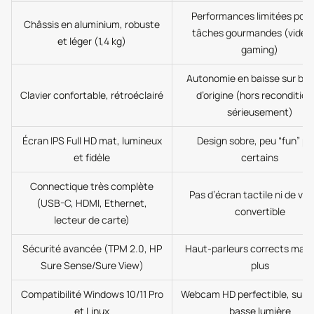
Performances limitées pour
Châssis en aluminium, robuste
tâches gourmandes (vidéo 
et léger (1,4 kg)
gaming)
Autonomie en baisse sur bat
Clavier confortable, rétroéclairé
d’origine (hors reconditio
sérieusement)
Écran IPS Full HD mat, lumineux
Design sobre, peu “fun” po
et fidèle
certains
Connectique très complète
Pas d’écran tactile ni de ver
(USB-C, HDMI, Ethernet,
convertible
lecteur de carte)
Sécurité avancée (TPM 2.0, HP
Haut-parleurs corrects mais
Sure Sense/Sure View)
plus
Compatibilité Windows 10/11 Pro
Webcam HD perfectible, surt
et Linux
basse lumière