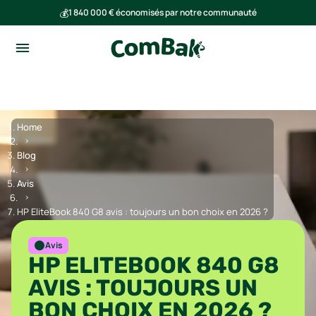
💰
1 840 000 € économisés par notre communauté
🌍
Ensemble, nous avons évité l'émission de 293 tonnes de CO₂
Home
Blog
Avis
HP EliteBook 840 G8 avis : toujours un bon choix en 2026 ?
Avis
HP ELITEBOOK 840 G8
AVIS : TOUJOURS UN
BON CHOIX EN 2026 ?