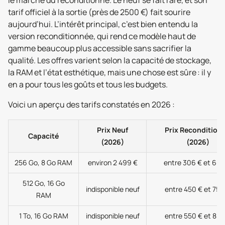
le marché du reconditionné. Le neuf se fait rare, et son
tarif officiel à la sortie (près de 2500 €) fait sourire
aujourd’hui. L’intérêt principal, c’est bien entendu la
version reconditionnée, qui rend ce modèle haut de
gamme beaucoup plus accessible sans sacrifier la
qualité. Les offres varient selon la capacité de stockage,
la RAM et l’état esthétique, mais une chose est sûre : il y
en a pour tous les goûts et tous les budgets.
Voici un aperçu des tarifs constatés en 2026 :
Prix Neuf
Prix Recondition
Capacité
(2026)
(2026)
256 Go, 8 Go RAM
environ 2 499 €
entre 306 € et 600
512 Go, 16 Go
indisponible neuf
entre 450 € et 750
RAM
1 To, 16 Go RAM
indisponible neuf
entre 550 € et 850