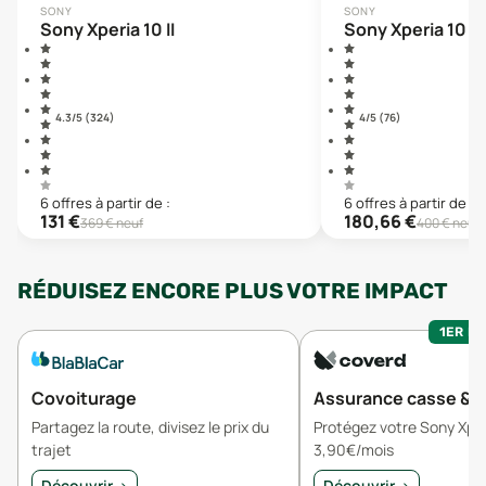
SONY
SONY
Sony Xperia 10 II
Sony Xperia 10 P
4.3
/5 (
324
)
4
/5 (
76
)
6
offre
s
à partir de :
6
offre
s
à partir de :
131
€
180,66
€
369
€ neuf
400
€ neuf
RÉDUISEZ ENCORE PLUS VOTRE IMPACT
1ER MO
Covoiturage
Assurance casse & v
Partagez la route, divisez le prix du
Protégez votre Sony Xper
trajet
3,90€/mois
Découvrir
→
Découvrir
→