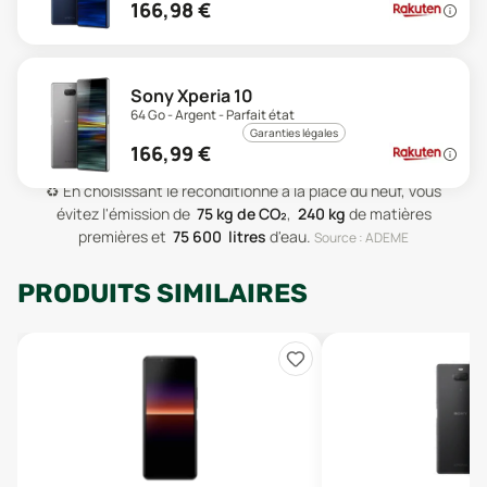
166,98
€
Sony Xperia 10
64 Go - Argent - Parfait état
Garanties légales
166,99
€
♻️
En choisissant le reconditionné à la place du neuf, vous
évitez l'émission de
75
kg de CO₂
,
240
kg
de matières
premières
et
75 600
litres
d'eau
.
Source : ADEME
PRODUITS SIMILAIRES