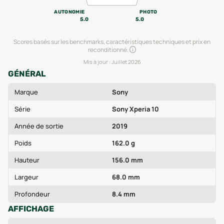
AUTONOMIE
PHOTO
5.0
5.0
Scores basés sur les benchmarks, caractéristiques techniques et prix en
reconditionné.
Mis à jour :
Juillet 2026
GÉNÉRAL
Marque
Sony
Série
Sony Xperia 10
Année de sortie
2019
Poids
162.0 g
Hauteur
156.0 mm
Largeur
68.0 mm
Profondeur
8.4 mm
AFFICHAGE