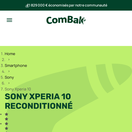
💰
1 829 000 € économisés par notre communauté
🌍
Ensemble, nous avons évité l'émission de 291 tonnes de CO₂
Home
Smartphone
Sony
Sony Xperia 10
SONY XPERIA 10
RECONDITIONNÉ