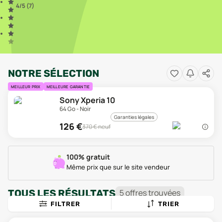
4
/5 (
7
)
NOTRE SÉLECTION
MEILLEUR PRIX
MEILLEURE GARANTIE
Sony Xperia 10
64 Go - Noir
Garanties légales
126
€
370
€ neuf
100% gratuit
Même prix que sur le site vendeur
TOUS LES RÉSULTATS
5
offre
s
trouvée
s
FILTRER
TRIER