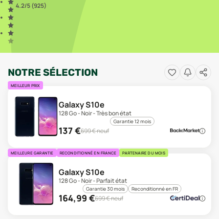
4.2
/5 (
925
)
NOTRE SÉLECTION
MEILLEUR PRIX
Galaxy S10e
128 Go - Noir - Très bon état
Garantie 12 mois
137
€
699
€ neuf
MEILLEURE GARANTIE
RECONDITIONNÉ EN FRANCE
PARTENAIRE DU MOIS
Galaxy S10e
128 Go - Noir - Parfait état
Garantie 30 mois
Reconditionné en FR
164,99
€
699
€ neuf