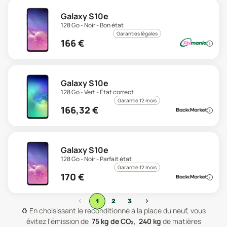
Galaxy S10e
128 Go - Noir - Bon état
Garanties légales
166
€
Galaxy S10e
128 Go - Vert - État correct
Garantie 12 mois
166,32
€
Galaxy S10e
128 Go - Noir - Parfait état
Garantie 12 mois
170
€
‹
›
1
2
3
♻️
En choisissant le reconditionné à la place du neuf, vous
évitez l'émission de
75
kg de CO₂
,
240
kg
de matières