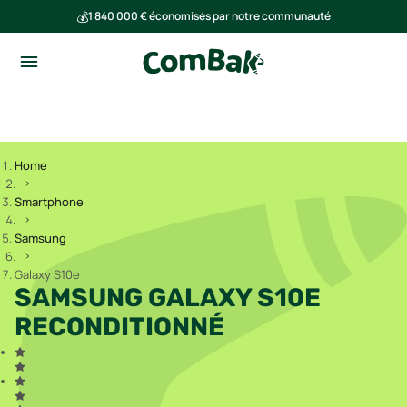
💰
1 840 000 € économisés par notre communauté
🌍
Ensemble, nous avons évité l'émission de 293 tonnes de CO₂
Home
Smartphone
Samsung
Galaxy S10e
SAMSUNG GALAXY S10E
RECONDITIONNÉ