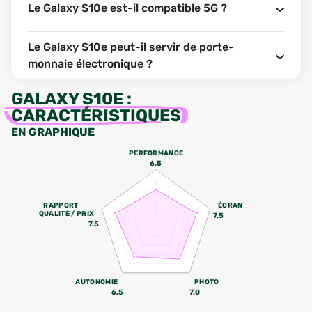
Le Galaxy S10e est-il compatible 5G ?
Le Galaxy S10e peut-il servir de porte-
monnaie électronique ?
GALAXY S10E
:
CARACTÉRISTIQUES
EN GRAPHIQUE
PERFORMANCE
6.5
RAPPORT
ÉCRAN
QUALITÉ / PRIX
7.5
7.5
AUTONOMIE
PHOTO
6.5
7.0