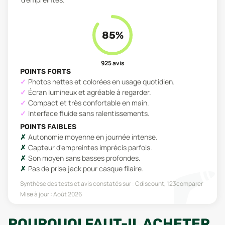
85
%
925
avis
POINTS FORTS
Photos nettes et colorées en usage quotidien.
Écran lumineux et agréable à regarder.
Compact et très confortable en main.
Interface fluide sans ralentissements.
POINTS FAIBLES
Autonomie moyenne en journée intense.
Capteur d'empreintes imprécis parfois.
Son moyen sans basses profondes.
Pas de prise jack pour casque filaire.
Synthèse des tests et avis constatés sur :
Cdiscount, 123comparer
Mise à jour :
Août 2026
POURQUOI FAUT-IL ACHETER