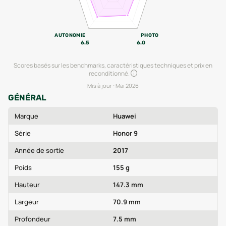
AUTONOMIE
PHOTO
6.5
6.0
Scores basés sur les benchmarks, caractéristiques techniques et prix en
reconditionné.
Mis à jour :
Mai 2026
GÉNÉRAL
Marque
Huawei
Série
Honor 9
Année de sortie
2017
Poids
155 g
Hauteur
147.3 mm
Largeur
70.9 mm
Profondeur
7.5 mm