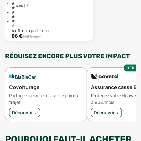
4.1
/5 (
16
)
4
offre
s
à partir de :
86
€
399
€ neuf
RÉDUISEZ ENCORE PLUS VOTRE IMPACT
1ER MO
Covoiturage
Assurance casse & v
Partagez la route, divisez le prix du
Protégez votre Huawei H
trajet
3,90€/mois
Découvrir
→
Découvrir
→
POURQUOI FAUT-IL ACHETER