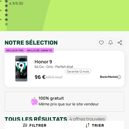
4.3
/5 (
5
)
NOTRE SÉLECTION
MEILLEUR PRIX
MEILLEURE GARANTIE
Honor 9
64 Go - Gris - Parfait état
Garantie 12 mois
96
€
400
€ neuf
100% gratuit
Même prix que sur le site vendeur
TOUS LES RÉSULTATS
4
offre
s
trouvée
s
FILTRER
TRIER