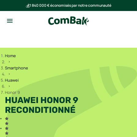
💰
1 840 000 € économisés par notre communauté
🌍
Ensemble, nous avons évité l'émission de 293 tonnes de CO₂
Home
Smartphone
Huawei
Honor 9
HUAWEI HONOR 9
RECONDITIONNÉ