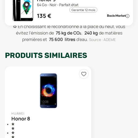
64 Go - Noir - Parfait état
Garantie 12 mois
135
€
♻️
En choisissant le reconditionné à la place du neuf, vous
évitez l'émission de
75
kg de CO₂
,
240
kg
de matières
premières
et
75 600
litres
d'eau
.
Source : ADEME
PRODUITS SIMILAIRES
HUAWEI
Honor 8