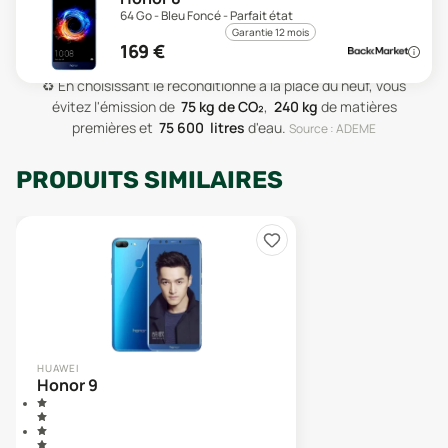
64 Go - Bleu Foncé - Parfait état
Garantie 12 mois
169
€
♻️
En choisissant le reconditionné à la place du neuf, vous
évitez l'émission de
75
kg de CO₂
,
240
kg
de matières
premières
et
75 600
litres
d'eau
.
Source : ADEME
PRODUITS SIMILAIRES
HUAWEI
Honor 9