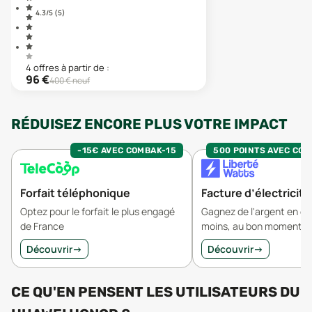
4.3
/5 (
5
)
4
offre
s
à partir de :
96
€
400
€ neuf
RÉDUISEZ ENCORE PLUS VOTRE IMPACT
-15€ AVEC COMBAK-15
500 POINTS AVEC CO
Forfait téléphonique
Facture d’électricité
Optez pour le forfait le plus engagé
Gagnez de l'argent en 
de France
moins, au bon moment.
Découvrir
→
Découvrir
→
CE QU'EN PENSENT LES UTILISATEURS
DU