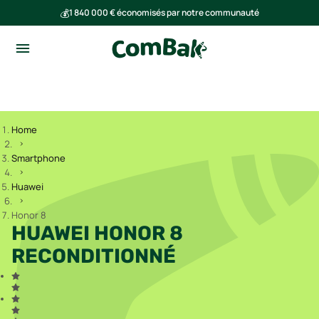
💰
1 840 000 € économisés par notre communauté
🌍
Ensemble, nous avons évité l'émission de 293 tonnes de CO₂
Home
Smartphone
Huawei
Honor 8
HUAWEI HONOR 8
RECONDITIONNÉ