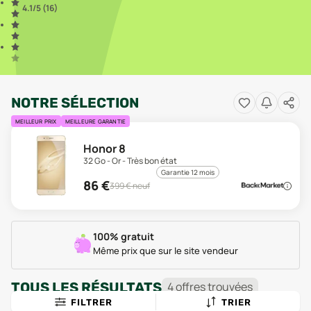
4.1
/5 (
16
)
NOTRE SÉLECTION
MEILLEUR PRIX
MEILLEURE GARANTIE
Honor 8
32 Go - Or - Très bon état
Garantie 12 mois
86
€
399
€ neuf
100% gratuit
Même prix que sur le site vendeur
TOUS LES RÉSULTATS
4
offre
s
trouvée
s
FILTRER
TRIER