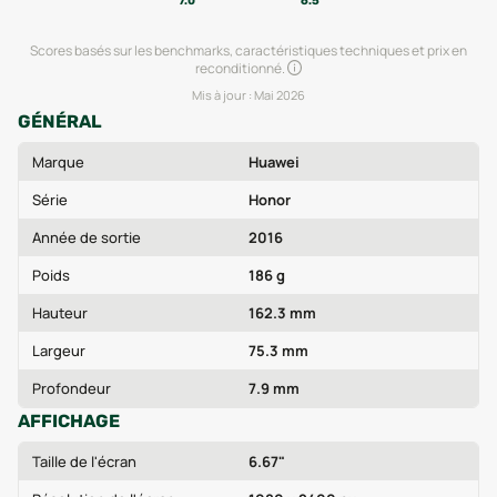
7.0
6.5
Scores basés sur les benchmarks, caractéristiques techniques et prix en
reconditionné.
Mis à jour :
Mai 2026
GÉNÉRAL
Marque
Huawei
Série
Honor
Année de sortie
2016
Poids
186 g
Hauteur
162.3 mm
Largeur
75.3 mm
Profondeur
7.9 mm
AFFICHAGE
Taille de l'écran
6.67"