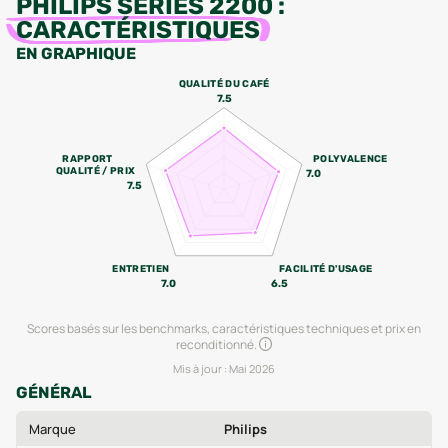
PHILIPS SERIES 2200
:
CARACTÉRISTIQUES
EN GRAPHIQUE
QUALITÉ DU CAFÉ
7.5
RAPPORT
POLYVALENCE
QUALITÉ / PRIX
7.0
7.5
ENTRETIEN
FACILITÉ D'USAGE
7.0
6.5
Scores basés sur les benchmarks, caractéristiques techniques et prix en
reconditionné.
Mis à jour :
Mai 2026
GÉNÉRAL
Marque
Philips