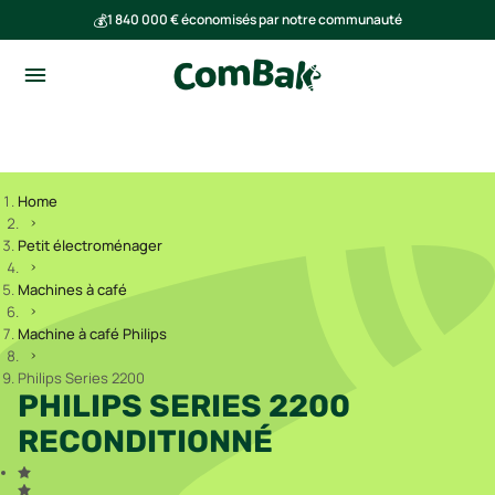
💰
1 840 000 € économisés par notre communauté
🌍
Ensemble, nous avons évité l'émission de 293 tonnes de CO₂
Home
Petit électroménager
Machines à café
Machine à café Philips
Philips Series 2200
PHILIPS SERIES 2200
RECONDITIONNÉ