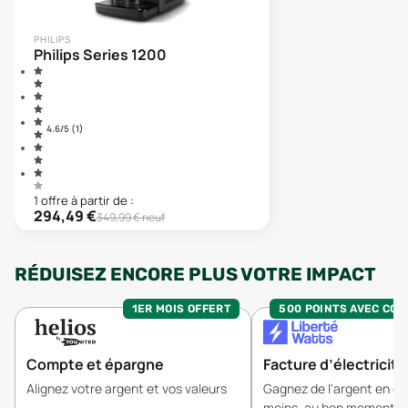
PHILIPS
Philips Series 1200
4.6
/5 (
1
)
1
offre
à partir de :
294,49
€
349,99
€ neuf
RÉDUISEZ ENCORE PLUS VOTRE IMPACT
1ER MOIS OFFERT
500 POINTS AVEC CO
Compte et épargne
Facture d’électricité
Alignez votre argent et vos valeurs
Gagnez de l'argent en 
moins, au bon moment.