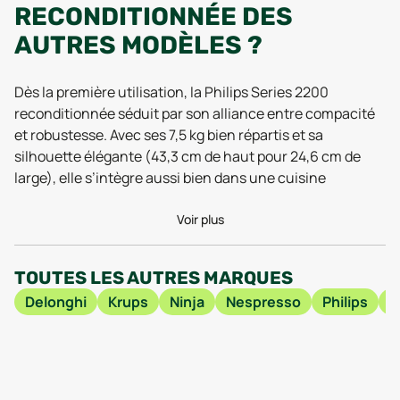
RECONDITIONNÉE DES
AUTRES MODÈLES ?
Dès la première utilisation, la Philips Series 2200
reconditionnée séduit par son alliance entre compacité
et robustesse. Avec ses 7,5 kg bien répartis et sa
silhouette élégante (43,3 cm de haut pour 24,6 cm de
large), elle s’intègre aussi bien dans une cuisine
moderne que sur un plan de travail restreint. Ce gabarit
étudié, associé à une conception aboutie depuis sa
Voir plus
sortie en 2019, fait de ce modèle un incontournable pour
ceux qui recherchent la simplicité sans compromis sur la
TOUTES LES AUTRES MARQUES
qualité. Les retours récents d’utilisateurs (tests 2025)
Delonghi
Krups
Ninja
Nespresso
Philips
B
mettent en avant sa stabilité même lors de la préparation
de boissons enchaînées et la facilité de manipulation, un
vrai plus pour un appareil intensivement utilisé au
quotidien.