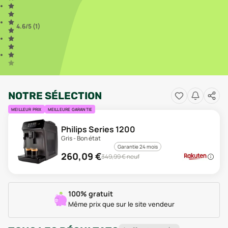
4.6
/5 (
1
)
NOTRE SÉLECTION
MEILLEUR PRIX
MEILLEURE GARANTIE
Philips Series 1200
Gris - Bon état
Garantie 24 mois
260,09
€
349,99
€ neuf
100% gratuit
Même prix que sur le site vendeur