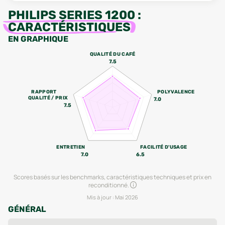
PHILIPS SERIES 1200
:
CARACTÉRISTIQUES
EN GRAPHIQUE
QUALITÉ DU CAFÉ
7.5
RAPPORT
POLYVALENCE
QUALITÉ / PRIX
7.0
7.5
ENTRETIEN
FACILITÉ D'USAGE
7.0
6.5
Scores basés sur les benchmarks, caractéristiques techniques et prix en
reconditionné.
Mis à jour :
Mai 2026
GÉNÉRAL