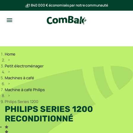
💰
1 840 000 € économisés par notre communauté
🌍
Ensemble, nous avons évité l'émission de 293 tonnes de CO₂
Home
Petit électroménager
Machines à café
Machine à café Philips
Philips Series 1200
PHILIPS SERIES 1200
RECONDITIONNÉ