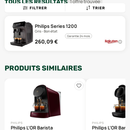
TOUS LES RÉSULTATS
1
offre
trouvée
FILTRER
TRIER
Philips Series 1200
Gris - Bon état
Garantie 24 mois
260,09
€
PRODUITS SIMILAIRES
PHILIPS
PHILIPS
Philips L'OR Barista
Philips L'OR Bari