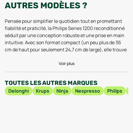
AUTRES MODÈLES ?
Pensée pour simplifier le quotidien tout en promettant
fiabilité et praticité, la Philips Series 1200 reconditionné
séduit par une conception robuste et une prise en main
intuitive. Avec son format compact (un peu plus de 36
cm de haut pour seulement 24,7 cm de large), elle trouve
facilement sa place dans toutes les cuisines, même
celles où chaque centimètre compte. Les retours
Voir plus
utilisateurs de 2025 mettent d’ailleurs en avant sa
grande facilité de nettoyage et l’accessibilité de ses
TOUTES LES AUTRES MARQUES
éléments internes, un atout indéniable pour ceux qui
Delonghi
Krups
Ninja
Nespresso
Philips
B
veulent profiter d’un café maison sans s’encombrer d’un
entretien complexe. Son réservoir à grains, associé à un
broyeur en céramique, garantit une extraction
homogène, ce qui a été confirmé lors des tests 2025 où la
stabilité de la température et la finesse de la mouture ont
été saluées. Pas de fioritures tactiles ou de superflu