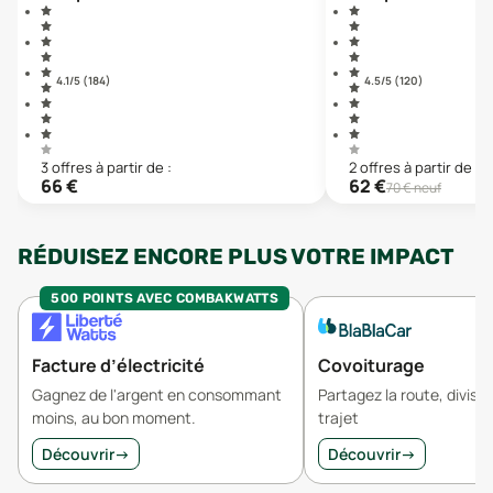
4.1
/5 (
184
)
4.5
/5 (
120
)
3
offre
s
à partir de :
2
offre
s
à partir de :
66
€
62
€
70
€ neuf
RÉDUISEZ ENCORE PLUS VOTRE IMPACT
500 POINTS AVEC COMBAKWATTS
Facture d’électricité
Covoiturage
Gagnez de l'argent en consommant
Partagez la route, divisez
moins, au bon moment.
trajet
Découvrir
→
Découvrir
→