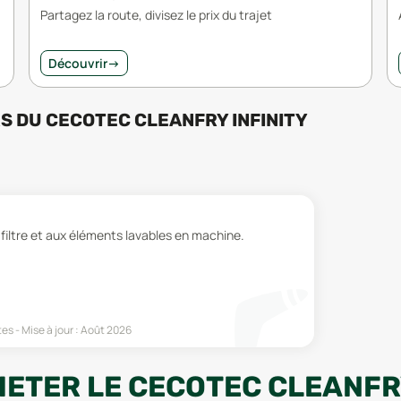
Partagez la route, divisez le prix du trajet
Découvrir
→
RS
DU
CECOTEC CLEANFRY INFINITY
u filtre et aux éléments lavables en machine.
tes
Mise à jour :
Août 2026
ETER LE CECOTEC CLEANFRY