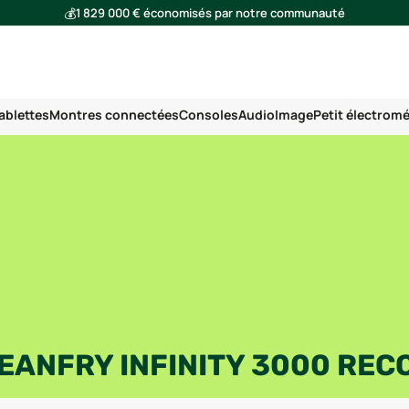
💰
1 829 000 € économisés par notre communauté
🌍
Ensemble, nous avons évité l'émission de 291 tonnes de CO₂
ablettes
Montres connectées
Consoles
Audio
Image
Petit électrom
EANFRY INFINITY 3000 REC