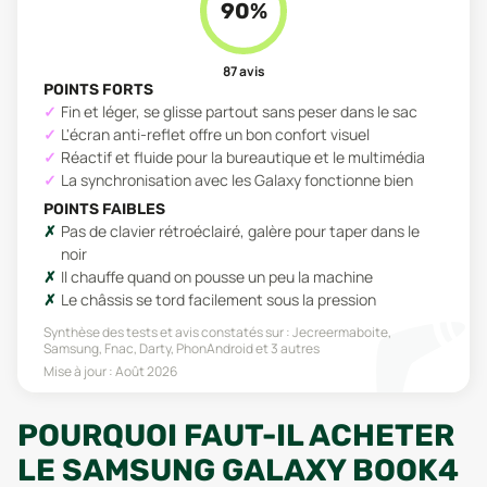
90
%
87
avis
POINTS FORTS
Fin et léger, se glisse partout sans peser dans le sac
L'écran anti-reflet offre un bon confort visuel
Réactif et fluide pour la bureautique et le multimédia
La synchronisation avec les Galaxy fonctionne bien
POINTS FAIBLES
Pas de clavier rétroéclairé, galère pour taper dans le
noir
Il chauffe quand on pousse un peu la machine
Le châssis se tord facilement sous la pression
Synthèse des tests et avis constatés sur :
Jecreermaboite,
Samsung, Fnac, Darty, PhonAndroid
et 3 autres
Mise à jour :
Août 2026
POURQUOI FAUT-IL ACHETER
LE SAMSUNG GALAXY BOOK4