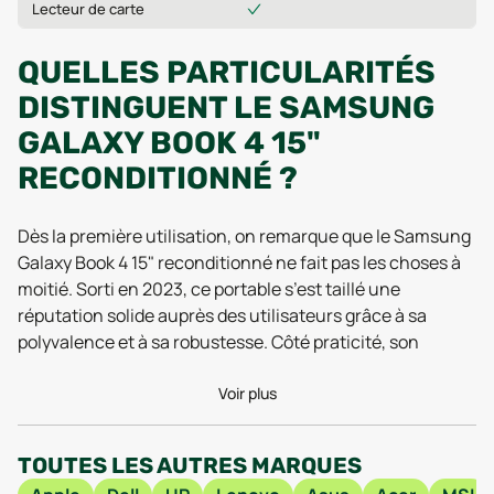
Lecteur de carte
QUELLES PARTICULARITÉS
DISTINGUENT LE SAMSUNG
GALAXY BOOK 4 15"
RECONDITIONNÉ ?
Dès la première utilisation, on remarque que le Samsung
Galaxy Book 4 15" reconditionné ne fait pas les choses à
moitié. Sorti en 2023, ce portable s’est taillé une
réputation solide auprès des utilisateurs grâce à sa
polyvalence et à sa robustesse. Côté praticité, son
châssis en métal de 1,55 kg lui permet d’être facilement
transporté sans sacrifier la solidité, tandis que le grand
Voir plus
écran LCD PLS anti-reflet de 15,6 pouces en 1920 x 1080
offre un vrai confort visuel, que vous soyez adepte du
TOUTES LES AUTRES MARQUES
travail multitâche ou amateur de séries en soirée. Fini les