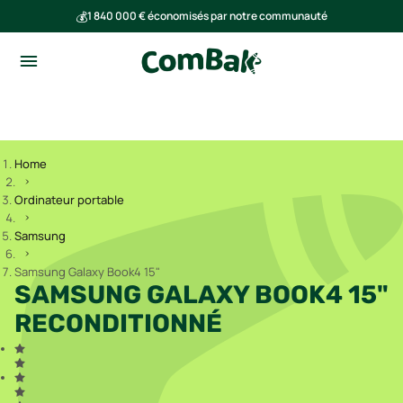
💰
1 840 000 € économisés par notre communauté
🌍
Ensemble, nous avons évité l'émission de 293 tonnes de CO₂
Home
Ordinateur portable
Samsung
Samsung Galaxy Book4 15"
SAMSUNG GALAXY BOOK4 15"
RECONDITIONNÉ