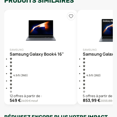
PRODUITS SIMILAIRES
SAMSUNG
SAMSUNG
Samsung Galaxy Book4 16"
Samsung Galaxy 
4.5
/5 (
360
)
4.5
/5 (
262
)
12
offre
s
à partir de :
5
offre
s
à partir de :
549
€
853,99
€
2499
€ neuf
2093,88
€ n