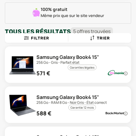
100% gratuit
Même prix que sur le site vendeur
TOUS LES RÉSULTATS
5
offre
s
trouvée
s
FILTRER
TRIER
Samsung Galaxy Book4 15"
256 Go - Gris - Parfait état
Garanties légales
571
€
Samsung Galaxy Book4 15"
256 Go - RAM 8 Go - Noir Gris - État correct
Garantie 12 mois
588
€