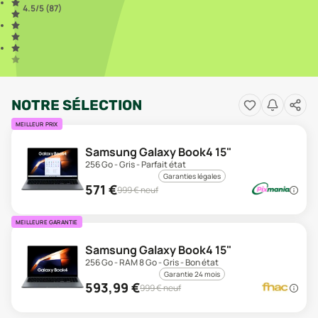
4.5
/5 (
87
)
NOTRE SÉLECTION
MEILLEUR PRIX
Samsung Galaxy Book4 15"
256 Go - Gris - Parfait état
Garanties légales
571
€
999
€ neuf
MEILLEURE GARANTIE
Samsung Galaxy Book4 15"
256 Go - RAM 8 Go - Gris - Bon état
Garantie 24 mois
593,99
€
999
€ neuf