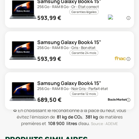
Samsung Galaxy Book4 15"
256 Go - RAM 8 Go - Or - État correct
Garanties légales
593,99
€
Samsung Galaxy Book4 15"
256 Go - RAM 8 Go - Gris - Bon état
Garantie 24 mois
593,99
€
Samsung Galaxy Book4 15"
256 Go - RAM 8 Go - Noir Gris - Parfait état
Garantie 12 mois
689,50
€
♻️
En choisissant le reconditionné à la place du neuf, vous
évitez l'émission de
81
kg de CO₂
,
381
kg
de matières
premières
et
108 900
litres
d'eau
.
Source : ADEME