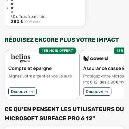
40
offre
s
à partir de :
280
€
999
€ neuf
RÉDUISEZ ENCORE PLUS VOTRE IMPACT
1ER MOIS OFFERT
1ER MO
Compte et épargne
Assurance casse & v
Alignez votre argent et vos valeurs
Protégez votre Microsof
Pro 6 12" dès 3,90€/mois
Découvrir
→
Découvrir
→
CE QU'EN PENSENT LES UTILISATEURS
DU
MICROSOFT SURFACE PRO 6 12"