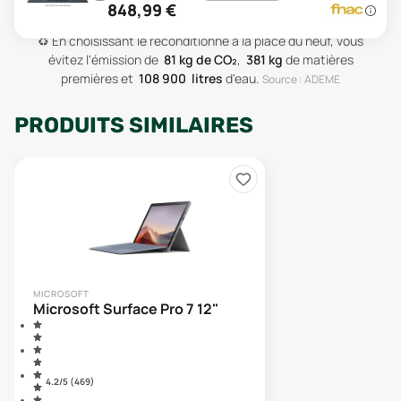
848,99
€
♻️
En choisissant le reconditionné à la place du neuf, vous
évitez l'émission de
81
kg de CO₂
,
381
kg
de matières
premières
et
108 900
litres
d'eau
.
Source : ADEME
PRODUITS SIMILAIRES
MICROSOFT
Microsoft Surface Pro 7 12"
4.2
/5 (
469
)