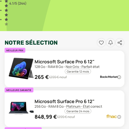
4.1
/5 (
244
)
NOTRE SÉLECTION
MEILLEUR PRIX
Microsoft Surface Pro 6 12"
128 Go - RAM 8 Go - Noir Gris - Parfait état
Garantie 12 mois
265
€
1299
€ neuf
MEILLEURE GARANTIE
Microsoft Surface Pro 6 12"
256 Go - RAM 8 Go - Platinum - État correct
Garantie 24 mois
848,99
€
1299
€ neuf