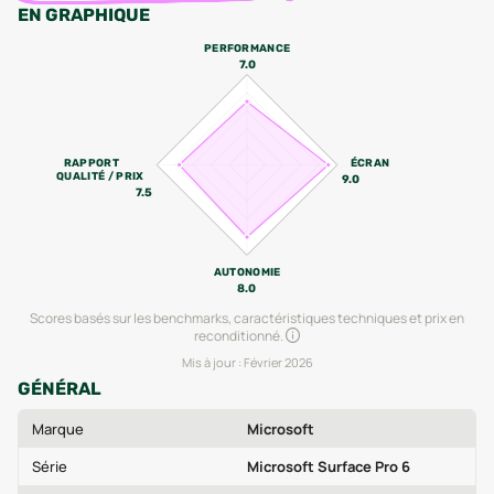
EN GRAPHIQUE
PERFORMANCE
7.0
RAPPORT
ÉCRAN
QUALITÉ / PRIX
9.0
7.5
AUTONOMIE
8.0
Scores basés sur les benchmarks, caractéristiques techniques et prix en
reconditionné.
Mis à jour :
Février 2026
GÉNÉRAL
Marque
Microsoft
Série
Microsoft Surface Pro 6