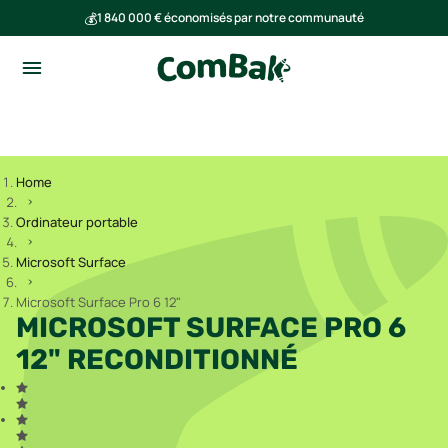
💰
1 840 000 € économisés par notre communauté
🌍
Ensemble, nous avons évité l'émission de 293 tonnes de CO₂
Home
Ordinateur portable
Microsoft Surface
Microsoft Surface Pro 6 12"
MICROSOFT SURFACE PRO 6
12" RECONDITIONNÉ