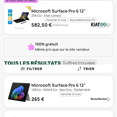
RECONDITIONNÉ EN FRANCE
Microsoft Surface Pro 6 12"
256 Go - État correct
Garantie 12 mois
Reconditionné en FR
582,50
€
1299
€ neuf
100% gratuit
Même prix que sur le site vendeur
TOUS LES RÉSULTATS
5
offre
s
trouvée
s
FILTRER
TRIER
Microsoft Surface Pro 6 12"
128 Go - RAM 8 Go - Noir Gris - Parfait état
Garantie 12 mois
265
€