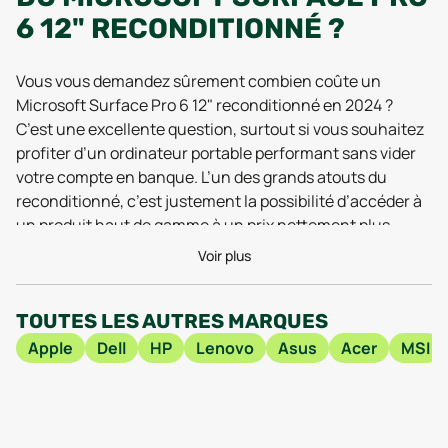
6 12" RECONDITIONNÉ ?
Vous vous demandez sûrement combien coûte un
Microsoft Surface Pro 6 12" reconditionné en 2024 ?
C’est une excellente question, surtout si vous souhaitez
profiter d’un ordinateur portable performant sans vider
votre compte en banque. L’un des grands atouts du
reconditionné, c’est justement la possibilité d’accéder à
un produit haut de gamme à un prix nettement plus
abordable que le neuf. Le Surface Pro 6, avec son écran
Voir plus
tactile de 12 pouces et sa polyvalence entre tablette et
PC portable, garde une excellente réputation pour sa
TOUTES LES AUTRES MARQUES
fiabilité et sa mobilité. En version reconditionnée, il
devient encore plus attractif pour tous ceux qui
Apple
Dell
HP
Lenovo
Asus
Acer
MSI
cherchent le meilleur rapport qualité-prix.
Trouver la meilleure offre disponible pour l’achat d’un
Surface Pro 6 12" reconditionné dépend de plusieurs