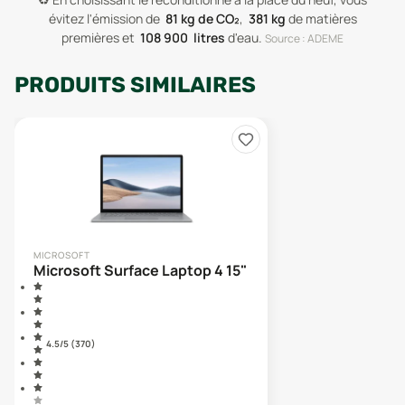
évitez l'émission de
81
kg de CO₂
,
381
kg
de matières
premières
et
108 900
litres
d'eau
.
Source : ADEME
PRODUITS SIMILAIRES
MICROSOFT
Microsoft Surface Laptop 4 15"
4.5
/5 (
370
)