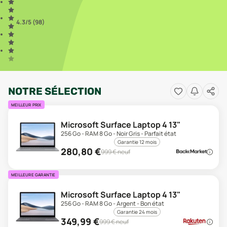
4.3
/5 (
98
)
NOTRE SÉLECTION
MEILLEUR PRIX
Microsoft Surface Laptop 4 13"
256 Go - RAM 8 Go - Noir Gris - Parfait état
Garantie 12 mois
280,80
€
999
€ neuf
MEILLEURE GARANTIE
Microsoft Surface Laptop 4 13"
256 Go - RAM 8 Go - Argent - Bon état
Garantie 24 mois
349,99
€
999
€ neuf