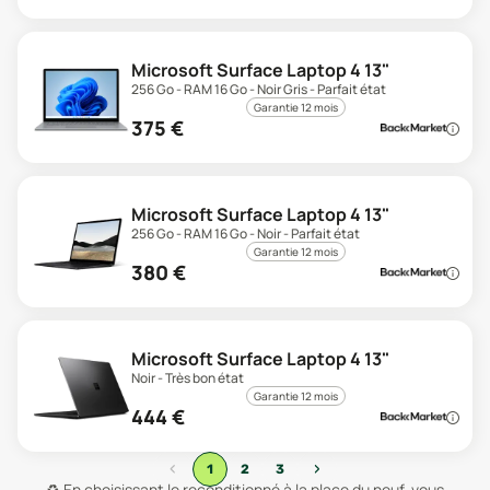
Microsoft Surface Laptop 4 13"
256 Go - RAM 16 Go - Noir Gris - Parfait état
Garantie 12 mois
375
€
Microsoft Surface Laptop 4 13"
256 Go - RAM 16 Go - Noir - Parfait état
Garantie 12 mois
380
€
Microsoft Surface Laptop 4 13"
Noir - Très bon état
Garantie 12 mois
444
€
‹
›
1
2
3
♻️
En choisissant le reconditionné à la place du neuf, vous