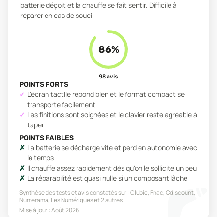
batterie déçoit et la chauffe se fait sentir. Difficile à
réparer en cas de souci.
86
%
98
avis
POINTS FORTS
L'écran tactile répond bien et le format compact se
transporte facilement
Les finitions sont soignées et le clavier reste agréable à
taper
POINTS FAIBLES
La batterie se décharge vite et perd en autonomie avec
le temps
Il chauffe assez rapidement dès qu'on le sollicite un peu
La réparabilité est quasi nulle si un composant lâche
Synthèse des tests et avis constatés sur :
Clubic, Fnac, Cdiscount,
Numerama, Les Numériques
et 2 autres
Mise à jour :
Août 2026