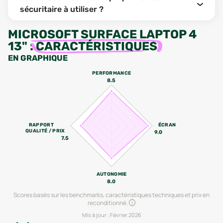
sécuritaire à utiliser ?
MICROSOFT SURFACE LAPTOP 4
13"
:
CARACTÉRISTIQUES
EN GRAPHIQUE
PERFORMANCE
8.5
RAPPORT
ÉCRAN
QUALITÉ / PRIX
9.0
7.5
AUTONOMIE
8.0
Scores basés sur les benchmarks, caractéristiques techniques et prix en
reconditionné.
Mis à jour :
Février 2026