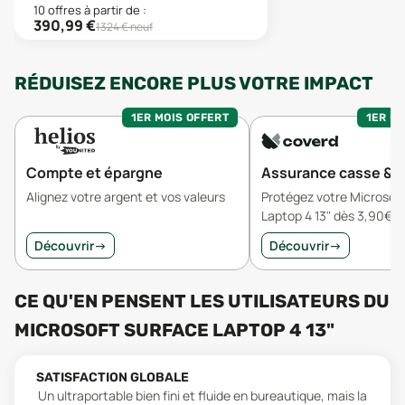
10
offre
s
à partir de :
390,99
€
1324
€ neuf
RÉDUISEZ ENCORE PLUS VOTRE IMPACT
1ER MOIS OFFERT
1ER MO
Compte et épargne
Assurance casse & v
Alignez votre argent et vos valeurs
Protégez votre Microsof
Laptop 4 13" dès 3,90€/
Découvrir
→
Découvrir
→
CE QU'EN PENSENT LES UTILISATEURS
DU
MICROSOFT SURFACE LAPTOP 4 13"
SATISFACTION GLOBALE
Un ultraportable bien fini et fluide en bureautique, mais la