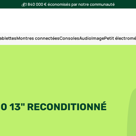
💰
1 840 000 € économisés par notre communauté
🌍
Ensemble, nous avons évité l'émission de 293 tonnes de CO₂
ablettes
Montres connectées
Consoles
Audio
Image
Petit électrom
0 13" RECONDITIONNÉ