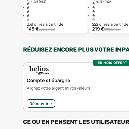
4.4
/5 (
632
)
4.1
/5 (
442
)
238
offre
s
à partir de :
222
offre
s
à partir de 
149
€
219
€
299
€ neuf
999
€ neuf
RÉDUISEZ ENCORE PLUS VOTRE IMP
1ER MOIS OFFERT
Compte et épargne
Alignez votre argent et vos valeurs
Découvrir
→
CE QU'EN PENSENT LES UTILISATEU