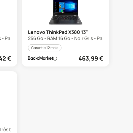
Lenovo ThinkPad X380 13"
 - Parfait état
256 Go - RAM 16 Go - Noir Gris - Parfait état
Garantie 12 mois
42
€
463,99
€
 Très bon état