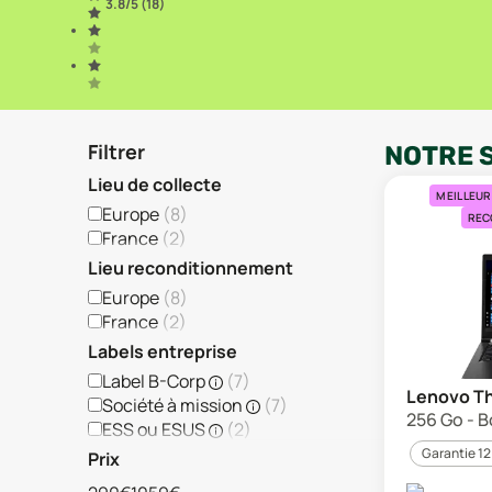
3.8
/5 (
18
)
Filtrer
NOTRE 
Lieu de collecte
MEILLEUR
Europe
(
8
)
REC
France
(
2
)
Lieu reconditionnement
Europe
(
8
)
France
(
2
)
Labels entreprise
Label B-Corp
(
7
)
Lenovo Th
Société à mission
(
7
)
256 Go - B
ESS ou ESUS
(
2
)
Garantie 12
Prix