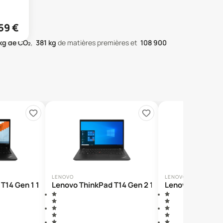
59
€
kg de CO₂
,
381
kg
de matières premières
et
108 900
LENOVO
LENOVO
T14 Gen 1 14"
Lenovo ThinkPad T14 Gen 2 14"
Lenovo ThinkPa