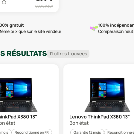
999
€ neuf
00% gratuit
100% indépendan
ême prix que sur le site vendeur
Comparaison neut
ES RÉSULTATS
11
offre
s
trouvée
s
inkPad X380 13"
Lenovo ThinkPad X380 13"
on état
Bon état
 mois
Reconditionné en FR
Garantie 12 mois
Reconditionné 