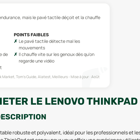
endurance, mais le pavé tactile déçoit et la chauffe
POINTS FAIBLES
Le pavé tactile détecte mal les
mouvements
e de
Il chauffe vite sur les genoux dès qu'on
regarde une vidéo
t
Market, Tom's Guide, Alatest, Meilleurs
Mise à jour :
Août
ETER LE LENOVO THINKPAD 
DESCRIPTION
table robuste et polyvalent, idéal pour les professionnels et
rie ThinkPad est conçu pour vous offrir une expérience utilisat