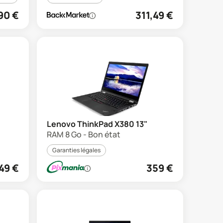
90
€
311,49
€
Lenovo ThinkPad X380 13"
RAM 8 Go - Bon état
Garanties légales
49
€
359
€