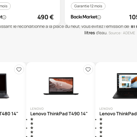
 mois
Garantie 12 mois
490
€
10
issant le reconditionné à la place du neuf, vous évitez l'émission de
81
litres
d'eau
.
Source : ADEME
LENOVO
LENOVO
T480 14"
Lenovo ThinkPad T490 14"
Lenovo ThinkPad 