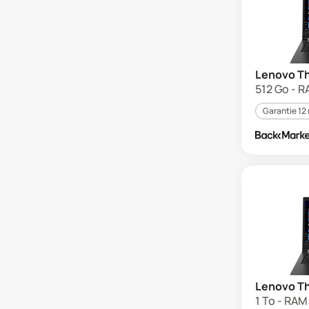
Lenovo Th
512 Go - RA
Garantie 12
Lenovo Th
1 To - RAM 