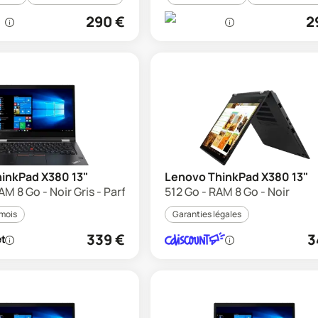
290
€
2
inkPad X380 13"
Lenovo ThinkPad X380 13"
M 8 Go - Noir Gris - Parfait état
512 Go - RAM 8 Go - Noir
 mois
Garanties légales
339
€
3