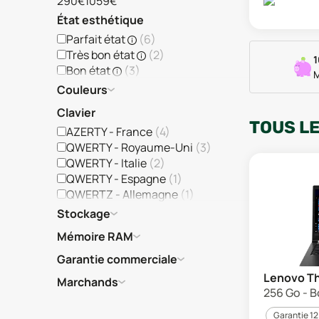
290€
1059€
État esthétique
Parfait état
(
6
)
Très bon état
(
2
)
1
Bon état
(
3
)
M
Couleurs
Clavier
TOUS L
AZERTY - France
(
4
)
QWERTY - Royaume-Uni
(
3
)
QWERTY - Italie
(
2
)
QWERTY - Espagne
(
1
)
QWERTZ - Allemagne
(
1
)
Stockage
Mémoire RAM
Garantie commerciale
Lenovo Th
Marchands
256 Go - B
Garantie 12