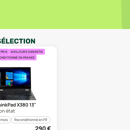
SÉLECTION
 PRIX
MEILLEURE GARANTIE
ONDITIONNÉ EN FRANCE
inkPad X380 13"
on état
 mois
Reconditionné en FR
290
€