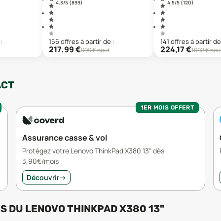
4.3
/5 (
899
)
4.5
/5 (
120
)
:
156
offre
s
à partir de :
141
offre
s
à partir de
217,99
€
224,17
€
999
€ neuf
1092
€ neu
ACT
1ER MOIS OFFERT
Assurance casse & vol
Protégez votre Lenovo ThinkPad X380 13" dès
3,90€/mois
Découvrir
→
RS
DU
LENOVO THINKPAD X380 13"