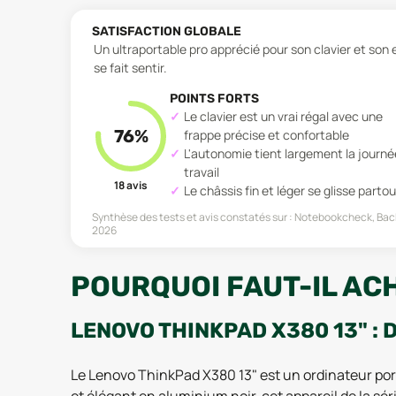
SATISFACTION GLOBALE
Un ultraportable pro apprécié pour son clavier et son 
se fait sentir.
POINTS FORTS
Le clavier est un vrai régal avec une
76
%
frappe précise et confortable
L'autonomie tient largement la journé
travail
18
avis
Le châssis fin et léger se glisse partou
Synthèse des tests et avis constatés sur :
Notebookcheck, Back 
2026
POURQUOI FAUT-IL ACH
LENOVO THINKPAD X380 13" : 
Le Lenovo ThinkPad X380 13" est un ordinateur por
et élégant en aluminium noir, cet appareil de la sé