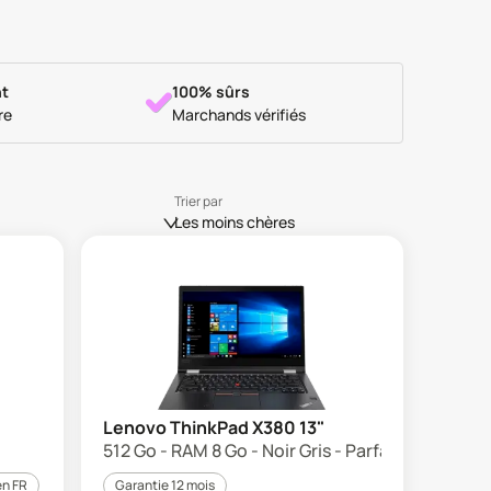
t
100% sûrs
re
Marchands vérifiés
Trier par
Les moins chères
Lenovo ThinkPad X380 13"
512 Go - RAM 8 Go - Noir Gris - Parfait état
en FR
Garantie 12 mois