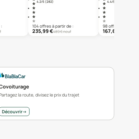
4.2
/5 (
282
)
4.4
/5 (
25
)
 :
104
offre
s
à partir de :
98
offre
s
à partir d
235,99
€
167,67
€
f
489
€ neuf
799,99
€ 
Covoiturage
Partagez la route, divisez le prix du trajet
Découvrir
→