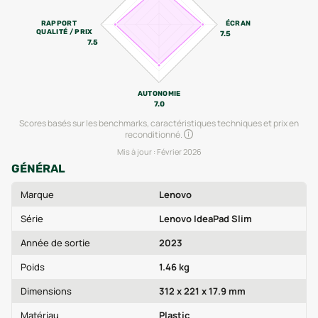
RAPPORT
ÉCRAN
QUALITÉ / PRIX
7.5
7.5
AUTONOMIE
7.0
Scores basés sur les benchmarks, caractéristiques techniques et prix en
reconditionné.
Mis à jour :
Février 2026
GÉNÉRAL
Marque
Lenovo
Série
Lenovo IdeaPad Slim
Année de sortie
2023
Poids
1.46 kg
Dimensions
312 x 221 x 17.9 mm
Matériau
Plastic