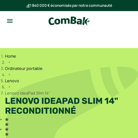
💰
1 840 000 € économisés par notre communauté
🌍
Ensemble, nous avons évité l'émission de 293 tonnes de CO₂
Home
Ordinateur portable
Lenovo
Lenovo IdeaPad Slim 14"
LENOVO IDEAPAD SLIM 14"
RECONDITIONNÉ