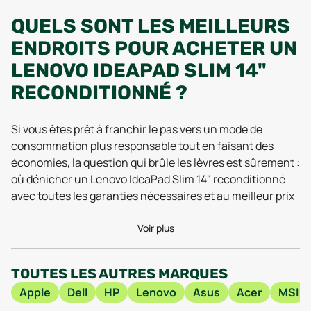
QUELS SONT LES MEILLEURS
ENDROITS POUR ACHETER UN
LENOVO IDEAPAD SLIM 14"
RECONDITIONNÉ ?
Si vous êtes prêt à franchir le pas vers un mode de
consommation plus responsable tout en faisant des
économies, la question qui brûle les lèvres est sûrement :
où dénicher un Lenovo IdeaPad Slim 14" reconditionné
avec toutes les garanties nécessaires et au meilleur prix
? Aujourd’hui, il existe de nombreuses solutions pour
acheter des portables en ligne, mais tous les sites ne se
Voir plus
valent pas, surtout lorsque l’on cherche un pc portable
reconditionné pas cher, testé et garanti sur plusieurs
TOUTES LES AUTRES MARQUES
mois.
Apple
Dell
HP
Lenovo
Asus
Acer
MSI