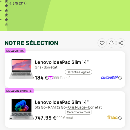
4.5
/5 (
317
)
NOTRE SÉLECTION
MEILLEUR PRIX
Lenovo IdeaPad Slim 14"
Gris - Bon état
Garanties légales
184
€
999
€ neuf
MEILLEURE GARANTIE
Lenovo IdeaPad Slim 14"
512 Go - RAM 32 Go - Gris Nuage - Bon état
Garantie 24 mois
747,99
€
999
€ neuf