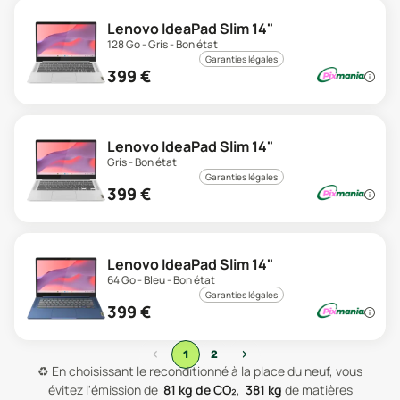
Lenovo IdeaPad Slim 14"
128 Go - Gris - Bon état
Garanties légales
399
€
Lenovo IdeaPad Slim 14"
Gris - Bon état
Garanties légales
399
€
Lenovo IdeaPad Slim 14"
64 Go - Bleu - Bon état
Garanties légales
399
€
‹
›
1
2
♻️
En choisissant le reconditionné à la place du neuf, vous
évitez l'émission de
81
kg de CO₂
,
381
kg
de matières