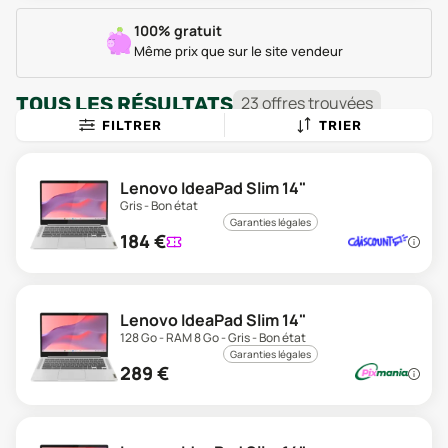
100% gratuit
Même prix que sur le site vendeur
TOUS LES RÉSULTATS
23
offre
s
trouvée
s
FILTRER
TRIER
Lenovo IdeaPad Slim 14"
Gris - Bon état
Garanties légales
184
€
Lenovo IdeaPad Slim 14"
128 Go - RAM 8 Go - Gris - Bon état
Garanties légales
289
€