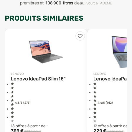
premières
et
108 900
litres
d'eau
.
Source : ADEME
PRODUITS SIMILAIRES
LENOVO
LENOVO
Lenovo IdeaPad Slim 16"
Lenovo IdeaPad S
4.3
/5 (
275
)
4.4
/5 (
912
)
18
offre
s
à partir de :
12
offre
s
à partir de :
369
€
229
€
999
€ neuf
999
€ neuf