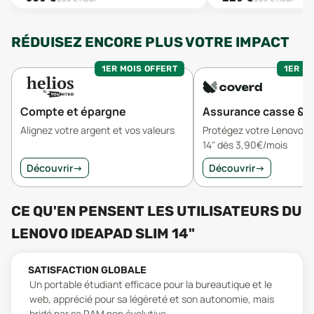
RÉDUISEZ ENCORE PLUS VOTRE IMPACT
1ER MOIS OFFERT
1ER MO
Compte et épargne
Assurance casse & v
Alignez votre argent et vos valeurs
Protégez votre Lenovo I
14" dès 3,90€/mois
Découvrir
→
Découvrir
→
CE QU'EN PENSENT LES UTILISATEURS
DU
LENOVO IDEAPAD SLIM 14"
SATISFACTION GLOBALE
Un portable étudiant efficace pour la bureautique et le
web, apprécié pour sa légèreté et son autonomie, mais
bridé par sa RAM non évolutive.