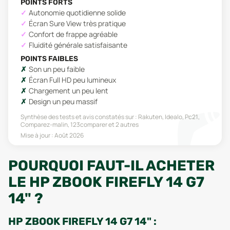
POINTS FORTS
Autonomie quotidienne solide
Écran Sure View très pratique
Confort de frappe agréable
Fluidité générale satisfaisante
POINTS FAIBLES
Son un peu faible
Écran Full HD peu lumineux
Chargement un peu lent
Design un peu massif
Synthèse des tests et avis constatés sur :
Rakuten, Idealo, Pc21,
Comparez-malin, 123comparer
et 2 autres
Mise à jour :
Août 2026
POURQUOI FAUT-IL ACHETER
LE HP ZBOOK FIREFLY 14 G7
14" ?
HP ZBOOK FIREFLY 14 G7 14" :