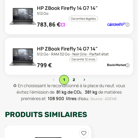
HP ZBook Firefly 14 G7 14"
512 Go
Garanties légales
783,86
€
HP ZBook Firefly 14 G7 14"
512 Go - RAM 32 Go - Noir Gris - Parfait état
Garantie 12 mois
799
€
‹
›
1
2
♻️
En choisissant le reconditionné à la place du neuf, vous
évitez l'émission de
81
kg de CO₂
,
381
kg
de matières
premières
et
108 900
litres
d'eau
.
Source : ADEME
PRODUITS SIMILAIRES