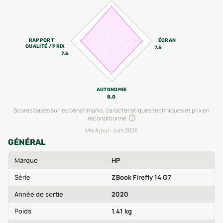
RAPPORT
ÉCRAN
QUALITÉ / PRIX
7.5
7.5
AUTONOMIE
8.0
Scores basés sur les benchmarks, caractéristiques techniques et prix en
reconditionné.
Mis à jour :
Juin 2026
GÉNÉRAL
Marque
HP
Série
ZBook Firefly 14 G7
Année de sortie
2020
Poids
1.41 kg