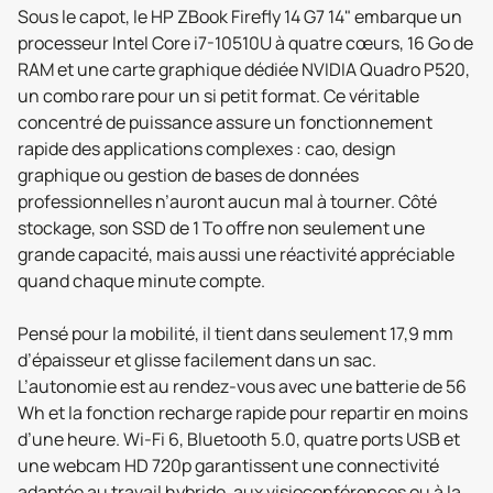
Sous le capot, le HP ZBook Firefly 14 G7 14" embarque un
processeur Intel Core i7-10510U à quatre cœurs, 16 Go de
RAM et une carte graphique dédiée NVIDIA Quadro P520,
un combo rare pour un si petit format. Ce véritable
concentré de puissance assure un fonctionnement
rapide des applications complexes : cao, design
graphique ou gestion de bases de données
professionnelles n’auront aucun mal à tourner. Côté
stockage, son SSD de 1 To offre non seulement une
grande capacité, mais aussi une réactivité appréciable
quand chaque minute compte.
Pensé pour la mobilité, il tient dans seulement 17,9 mm
d’épaisseur et glisse facilement dans un sac.
L’autonomie est au rendez-vous avec une batterie de 56
Wh et la fonction recharge rapide pour repartir en moins
d’une heure. Wi-Fi 6, Bluetooth 5.0, quatre ports USB et
une webcam HD 720p garantissent une connectivité
adaptée au travail hybride, aux visioconférences ou à la