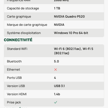
Fréquence RAM
2666 MHz
Capacité de stockage
1 TB
Carte graphique
NVIDIA Quadro P520
Marque de carte graphique
NVIDIA
Système d'exploitation
Windows 10 Pro 64-bit
CONNECTIVITÉ
Standard WiFi
Wi‑Fi 6 (802.11ax), Wi‑Fi 5
(802.11ac)
Bluetooth
5.0
Ethernet
Ports USB
4
Version USB
USB 3.1
Version HDMI
1.4b
Prise jack