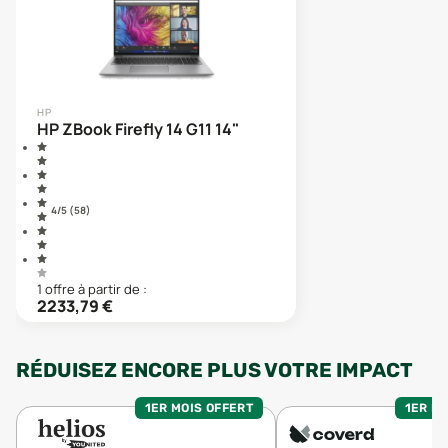
HP
HP ZBook Firefly 14 G11 14"
4
/5 (
58
)
1
offre
à partir de :
2233,79
€
RÉDUISEZ ENCORE PLUS VOTRE IMPACT
1ER MOIS OFFERT
1ER MO