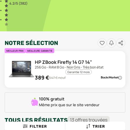
4.2
/5 (
382
)
NOTRE SÉLECTION
MEILLEUR PRIX
MEILLEURE GARANTIE
HP ZBook Firefly 14 G7 14"
256 Go - RAM 8 Go - Noir Gris - Très bon état
Garantie 12 mois
389
€
547
€ neuf
100% gratuit
Même prix que sur le site vendeur
TOUS LES RÉSULTATS
13
offre
s
trouvée
s
FILTRER
TRIER