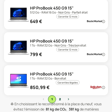
HP ProBook 450 G9 15"
512 Go - RAM 16 Go - Noir Gris - Parfait état
Garantie 12 mois
649
€
HP ProBook 450 G9 15"
1 To - RAM 32 Go - Noir Gris - Très bon état
Garantie 12 mois
799
€
HP ProBook 450 G9 15"
1 To - RAM 32 Go - Bon état
Garanties légales
850,99
€
‹
›
1
2
♻️
En choisissant le reconditionné à la place du neuf, vous
évitez l'émission de
81
kg de CO₂
,
381
kg
de matières