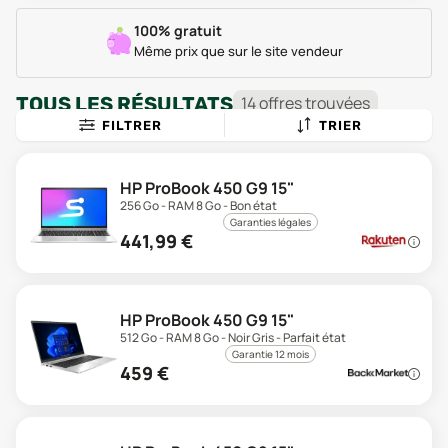
100% gratuit
Même prix que sur le site vendeur
TOUS LES RÉSULTATS
14
offre
s
trouvée
s
FILTRER
TRIER
HP ProBook 450 G9 15"
256 Go - RAM 8 Go - Bon état
Garanties légales
441,99
€
HP ProBook 450 G9 15"
512 Go - RAM 8 Go - Noir Gris - Parfait état
Garantie 12 mois
459
€