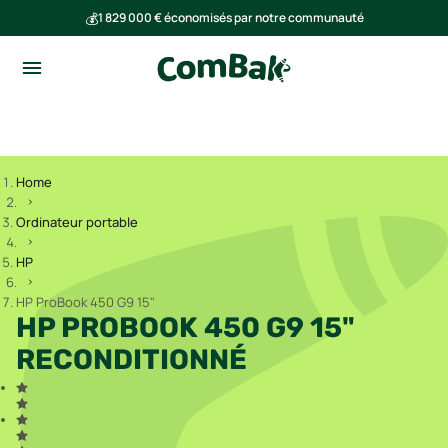
💰
1 829 000 € économisés par notre communauté
🌍
Ensemble, nous avons évité l'émission de 291 tonnes de CO₂
Home
Ordinateur portable
HP
HP ProBook 450 G9 15"
HP PROBOOK 450 G9 15"
RECONDITIONNÉ