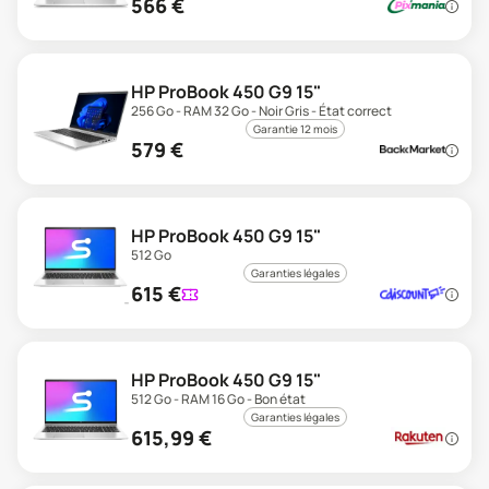
566
€
HP ProBook 450 G9 15"
256 Go - RAM 32 Go - Noir Gris - État correct
Garantie 12 mois
579
€
HP ProBook 450 G9 15"
512 Go
Garanties légales
615
€
HP ProBook 450 G9 15"
512 Go - RAM 16 Go - Bon état
Garanties légales
615,99
€