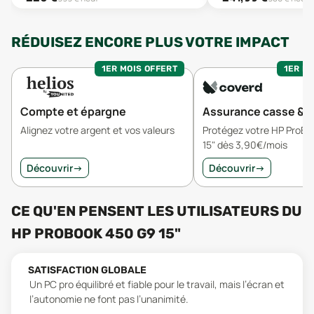
RÉDUISEZ ENCORE PLUS VOTRE IMPACT
1ER MOIS OFFERT
1ER MO
Compte et épargne
Assurance casse & v
Alignez votre argent et vos valeurs
Protégez votre HP ProB
15" dès 3,90€/mois
Découvrir
→
Découvrir
→
CE QU'EN PENSENT LES UTILISATEURS
DU
HP PROBOOK 450 G9 15"
SATISFACTION GLOBALE
Un PC pro équilibré et fiable pour le travail, mais l’écran et
l’autonomie ne font pas l’unanimité.