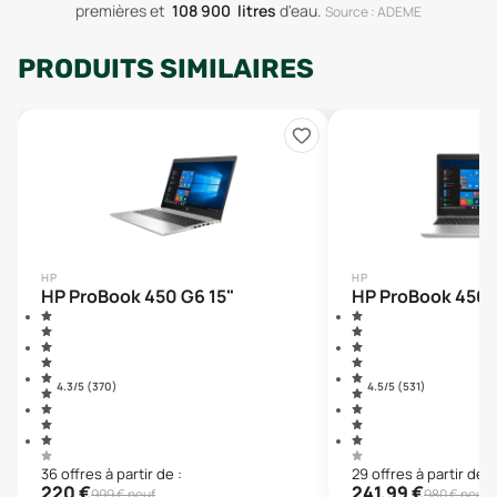
premières
et
108 900
litres
d'eau
.
Source : ADEME
PRODUITS SIMILAIRES
HP
HP
HP ProBook 450 G6 15"
HP ProBook 450 
4.3
/5 (
370
)
4.5
/5 (
531
)
36
offre
s
à partir de :
29
offre
s
à partir de :
220
€
241,99
€
999
€ neuf
980
€ neuf