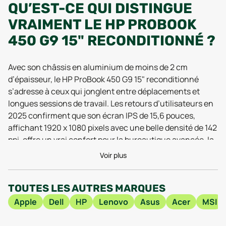
QU’EST-CE QUI DISTINGUE
VRAIMENT LE HP PROBOOK
450 G9 15" RECONDITIONNÉ ?
Avec son châssis en aluminium de moins de 2 cm
d’épaisseur, le HP ProBook 450 G9 15" reconditionné
s’adresse à ceux qui jonglent entre déplacements et
longues sessions de travail. Les retours d’utilisateurs en
2025 confirment que son écran IPS de 15,6 pouces,
affichant 1920 x 1080 pixels avec une belle densité de 142
ppi, offre un vrai confort pour la bureautique avancée, la
gestion de feuilles Excel complexes ou les
Voir plus
visioconférences prolongées. Pas de reflets gênants,
même dans un café ou une salle de réunion bien
TOUTES LES AUTRES MARQUES
éclairée. Les performances, elles, restent solides grâce
aux processeurs Intel Core de 12e génération (i3, i5, ou i7
Apple
Dell
HP
Lenovo
Asus
Acer
MSI
selon la configuration), qui gèrent sans broncher
plusieurs applications ouvertes simultanément, de la