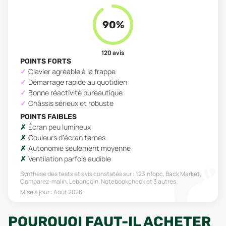
90
%
120
avis
POINTS FORTS
Clavier agréable à la frappe
Démarrage rapide au quotidien
Bonne réactivité bureautique
Châssis sérieux et robuste
POINTS FAIBLES
Écran peu lumineux
Couleurs d’écran ternes
Autonomie seulement moyenne
Ventilation parfois audible
Synthèse des tests et avis constatés sur :
123infopc, Back Market,
Comparez-malin, Leboncoin, Notebookcheck
et 3 autres
Mise à jour :
Août 2026
POURQUOI FAUT-IL ACHETER