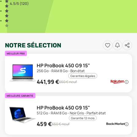
4.5
/5 (
120
)
NOTRE SÉLECTION
MEILLEUR PRIX
HP ProBook 450 G9 15"
256 Go - RAM 8 Go - Bon état
Garanties légales
441,99
€
650
€ neuf
MEILLEURE GARANTIE
HP ProBook 450 G9 15"
512 Go - RAM 8 Go - Noir Gris - Parfait état
Garantie 12 mois
459
€
650
€ neuf