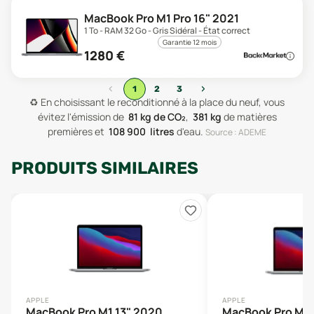
MacBook Pro M1 Pro 16" 2021
1 To - RAM 32 Go - Gris Sidéral - État correct
Garantie 12 mois
1280
€
‹
›
1
2
3
♻️
En choisissant le reconditionné à la place du neuf, vous
évitez l'émission de
81
kg de CO₂
,
381
kg
de matières
premières
et
108 900
litres
d'eau
.
Source : ADEME
PRODUITS SIMILAIRES
APPLE
APPLE
MacBook Pro M1 13" 2020
MacBook Pro M1 