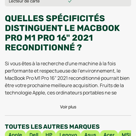
Lecteur de carte
QUELLES SPÉCIFICITÉS
DISTINGUENT LE MACBOOK
PRO M1 PRO 16" 2021
RECONDITIONNÉ ?
Si vous êtes à la recherche d'une machine à la fois
performante et respectueuse de l'environnement, le
MacBook Pro M1 Pro 16" 2021 reconditionné pourrait bien
être votre prochaine meilleure acquisition. Fruits de la
technologie Apple, ces ordinateurs portables ne se
contentent pas d'éblouir par leur design élégant en
aluminium, mais séduisent également par leurs
Voir plus
performances et leur écran de qualité supérieure. Alors,
qu’est-ce qui rend ce modèle si spécial ?
TOUTES LES AUTRES MARQUES
Apple
Dell
HP
Lenovo
Asus
Acer
MSI