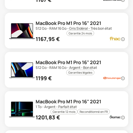
MacBook Pro M1 Pro 16" 2021
512 Go - RAM 16 Go - Gris Sidéral - Très bon état
Garantie 24 mois
1167,95
€
MacBook Pro M1 Pro 16" 2021
512 Go - RAM 16 Go - Argent - Bon état
Garanties légales
1199
€
MacBook Pro M1 Pro 16" 2021
1 To - Argent - Parfait état
Garantie 12 mois
Reconditionné en FR
1201,83
€