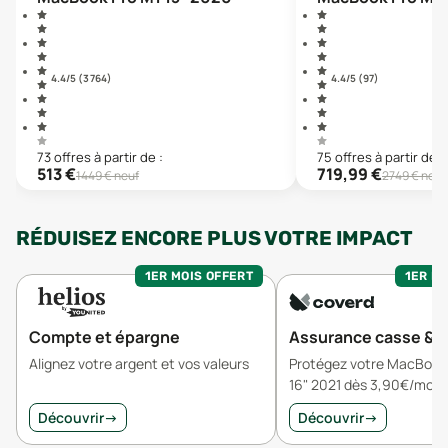
4.4
/5 (
3 764
)
4.4
/5 (
97
)
73
offre
s
à partir de :
75
offre
s
à partir de :
513
€
719,99
€
1449
€ neuf
2749
€ neuf
RÉDUISEZ ENCORE PLUS VOTRE IMPACT
1ER MOIS OFFERT
1ER MO
Compte et épargne
Assurance casse & v
Alignez votre argent et vos valeurs
Protégez votre MacBook 
16" 2021 dès 3,90€/mois
Découvrir
→
Découvrir
→