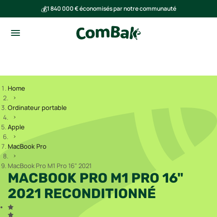
💰
1 840 000 € économisés par notre communauté
🌍
Ensemble, nous avons évité l'émission de 293 tonnes de CO₂
Home
Ordinateur portable
Apple
MacBook Pro
MacBook Pro M1 Pro 16" 2021
MACBOOK PRO M1 PRO 16"
2021 RECONDITIONNÉ