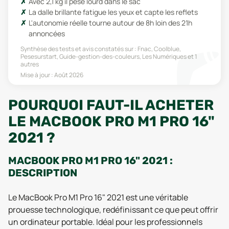
Avec 2,1 kg il pèse lourd dans le sac
La dalle brillante fatigue les yeux et capte les reflets
L'autonomie réelle tourne autour de 8h loin des 21h
annoncées
Synthèse des tests et avis constatés sur :
Fnac, Coolblue,
Pesesurstart, Guide-gestion-des-couleurs, Les Numériques
et 1
autres
Mise à jour :
Août 2026
POURQUOI FAUT-IL ACHETER
LE MACBOOK PRO M1 PRO 16"
2021 ?
MACBOOK PRO M1 PRO 16" 2021 :
DESCRIPTION
Le MacBook Pro M1 Pro 16" 2021 est une véritable
prouesse technologique, redéfinissant ce que peut offrir
un ordinateur portable. Idéal pour les professionnels