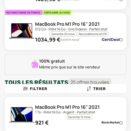
RECONDITIONNÉ EN FRANCE
PARTENAIRE DU MOIS
MacBook Pro M1 Pro 16" 2021
512 Go - RAM 16 Go - Gris Sideral - Parfait état
Garantie 30 mois
Reconditionné en FR
1034,99
€
2499
€ neuf
100% gratuit
Même prix que sur le site vendeur
TOUS LES RÉSULTATS
25
offre
s
trouvée
s
FILTRER
TRIER
MacBook Pro M1 Pro 16" 2021
1 To - RAM 16 Go - Argent - Parfait état
Garantie 12 mois
921
€