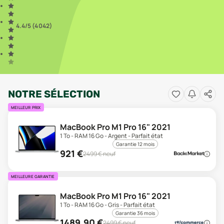
4.4
/5 (
4 042
)
NOTRE SÉLECTION
MEILLEUR PRIX
MacBook Pro M1 Pro 16" 2021
1 To - RAM 16 Go - Argent - Parfait état
Garantie 12 mois
921
€
2499
€ neuf
MEILLEURE GARANTIE
MacBook Pro M1 Pro 16" 2021
1 To - RAM 16 Go - Gris - Parfait état
Garantie 36 mois
1489,90
€
2499
€ neuf