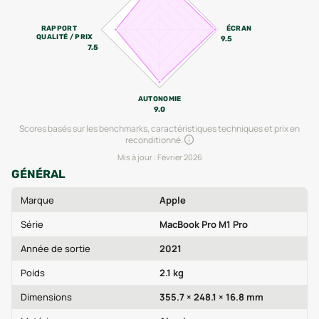
RAPPORT
ÉCRAN
QUALITÉ / PRIX
9.5
7.5
AUTONOMIE
9.0
Scores basés sur les benchmarks, caractéristiques techniques et prix en
reconditionné.
Mis à jour :
Février 2026
GÉNÉRAL
Marque
Apple
Série
MacBook Pro M1 Pro
Année de sortie
2021
Poids
2.1 kg
Dimensions
355.7 × 248.1 × 16.8 mm