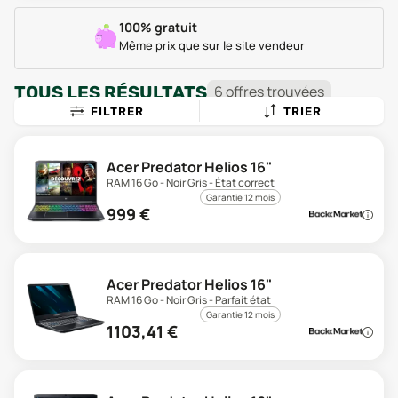
100% gratuit
Même prix que sur le site vendeur
TOUS LES RÉSULTATS
6
offre
s
trouvée
s
FILTRER
TRIER
Acer Predator Helios 16"
RAM 16 Go - Noir Gris - État correct
Garantie 12 mois
999
€
Acer Predator Helios 16"
RAM 16 Go - Noir Gris - Parfait état
Garantie 12 mois
1103,41
€