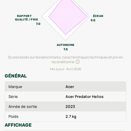
RAPPORT
ÉCRAN
QUALITÉ / PRIX
9.0
7.0
AUTONOMIE
7.5
Scores basés sur les benchmarks, caractéristiques techniques et prix en
reconditionné.
Mis à jour :
Avril 2026
GÉNÉRAL
Marque
Acer
Série
Acer Predator Helios
Année de sortie
2023
Poids
2.7 kg
AFFICHAGE