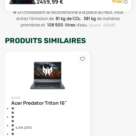
2459,99
€
♻️
En choisissant le reconditionné à la place du neuf, vous
évitez l'émission de
81
kg de CO₂
,
381
kg
de matières
premières
et
108 900
litres
d'eau
.
Source : ADEME
PRODUITS SIMILAIRES
ACER
Acer Predator Triton 16"
4.3
/5 (
270
)