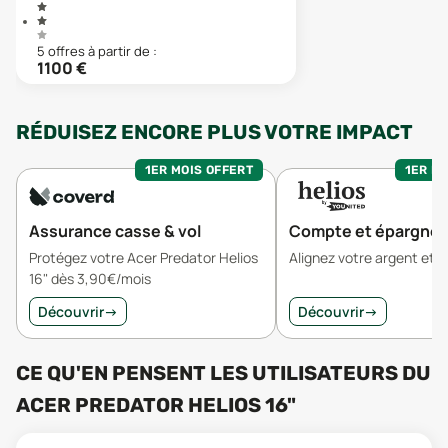
5
offre
s
à partir de :
1100
€
RÉDUISEZ ENCORE PLUS VOTRE IMPACT
1ER MOIS OFFERT
1ER MO
Assurance casse & vol
Compte et épargne
Protégez votre Acer Predator Helios
Alignez votre argent et v
16" dès 3,90€/mois
Découvrir
→
Découvrir
→
CE QU'EN PENSENT LES UTILISATEURS
DU
ACER PREDATOR HELIOS 16"