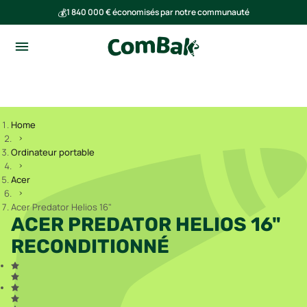
💰
1 840 000 € économisés par notre communauté
🌍
Ensemble, nous avons évité l'émission de 293 tonnes de CO₂
Home
Ordinateur portable
Acer
Acer Predator Helios 16"
ACER PREDATOR HELIOS 16"
RECONDITIONNÉ