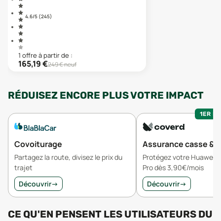
4.6
/5 (
245
)
1
offre
à partir de :
165,19
€
249
€ neuf
RÉDUISEZ ENCORE PLUS VOTRE IMPACT
1ER MO
Covoiturage
Assurance casse & v
Partagez la route, divisez le prix du
Protégez votre Huawei 
trajet
Pro dès 3,90€/mois
Découvrir
→
Découvrir
→
CE QU'EN PENSENT LES UTILISATEURS
DU