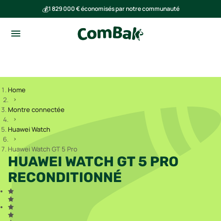
💰
1 829 000 € économisés par notre communauté
🌍
Ensemble, nous avons évité l'émission de 291 tonnes de CO₂
Home
Montre connectée
Huawei Watch
Huawei Watch GT 5 Pro
HUAWEI WATCH GT 5 PRO
RECONDITIONNÉ