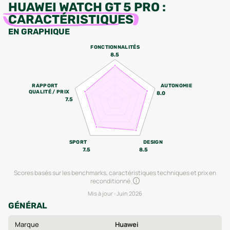
HUAWEI WATCH GT 5 PRO
:
CARACTÉRISTIQUES
EN GRAPHIQUE
FONCTIONNALITÉS
8.5
RAPPORT
AUTONOMIE
QUALITÉ / PRIX
8.0
7.5
SPORT
DESIGN
7.5
8.5
Scores basés sur les benchmarks, caractéristiques techniques et prix en
reconditionné.
Mis à jour :
Juin 2026
GÉNÉRAL
Marque
Huawei