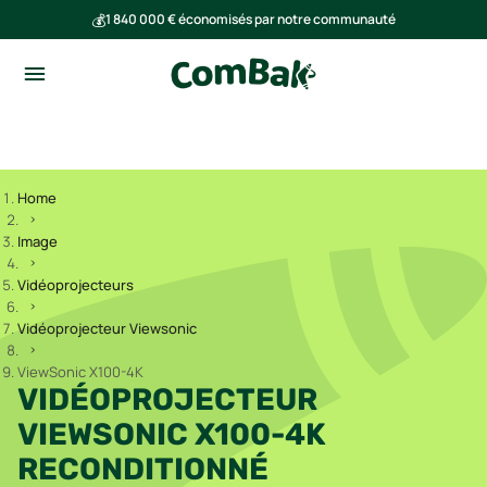
💰
1 840 000 € économisés par notre communauté
🌍
Ensemble, nous avons évité l'émission de 293 tonnes de CO₂
Home
Image
Vidéoprojecteurs
Vidéoprojecteur Viewsonic
ViewSonic X100-4K
VIDÉOPROJECTEUR
VIEWSONIC X100-4K
RECONDITIONNÉ