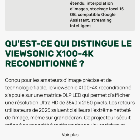
étendu, interpolation
d'images, stockage local 16
GB, compatible Google
Assistant, streaming
intelligent
QU'EST-CE QUI DISTINGUE LE
VIEWSONIC X100-4K
RECONDITIONNÉ ?
Conçu pour les amateurs d’image précise et de
technologie fiable, le ViewSonic X100-4K reconditionné
s’appuie sur une matrice DLP LED qui permet d’afficher
une résolution Ultra HD de 3840 x 2160 pixels. Les retours
utilisateurs de 2025 saluent d'ailleurs l’extrême netteté
de l’image, même sur grand écran. Ce projecteur séduit
grâce à sa capacité à restituer des couleurs riches et
stables, le tout sans les dérives de luminosité constatées
Voir plus