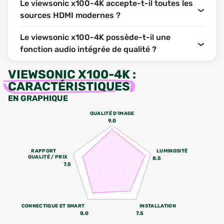
Le viewsonic x100-4K accepte-t-il toutes les
sources HDMI modernes ?
Le viewsonic x100-4K possède-t-il une
fonction audio intégrée de qualité ?
VIEWSONIC X100-4K
:
CARACTÉRISTIQUES
EN GRAPHIQUE
QUALITÉ D'IMAGE
9.0
RAPPORT
LUMINOSITÉ
QUALITÉ / PRIX
8.5
7.5
CONNECTIQUE ET SMART
INSTALLATION
8.0
7.5