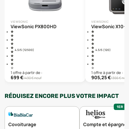
VIEWSONIC
VIEWSONIC
ViewSonic PX800HD
ViewSonic X10-4
4.5
/5 (
12 500
)
4.5
/5 (
120
)
1
offre
à partir de :
1
offre
à partir de :
699
€
905,25
€
1490
€ neuf
1366
€ neuf
RÉDUISEZ ENCORE PLUS VOTRE IMPACT
1ER MO
Covoiturage
Compte et épargne