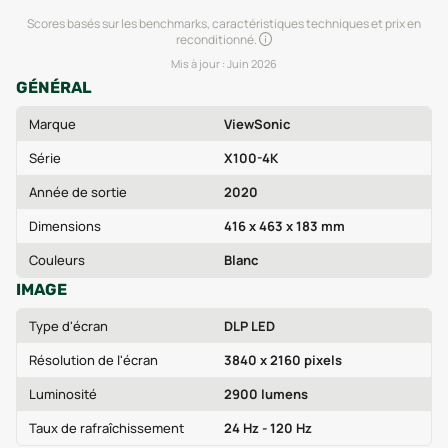
Scores basés sur les benchmarks, caractéristiques techniques et prix en
reconditionné.
Mis à jour :
Juin 2026
GÉNÉRAL
Marque
ViewSonic
Série
X100-4K
Année de sortie
2020
Dimensions
416 x 463 x 183 mm
Couleurs
Blanc
IMAGE
Type d'écran
DLP LED
Résolution de l'écran
3840 x 2160 pixels
Luminosité
2900 lumens
Taux de rafraîchissement
24 Hz - 120 Hz