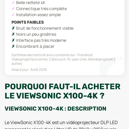
Belle netteté 4K
Connectique très complète
Installation assez simple
POINTS FAIBLES
Bruit de fonctionnement visible
Noirs un peu grisâtres
Interface pas très moderne
Encombrant à placer
Synthèse des tests et avis constatés sur :
Frandroid,
Videoprojecteurcenter, Cdiscount, Pc-pas-cher, Mondoprojos
et 2
autres
Mise à jour :
Août 2026
POURQUOI FAUT-IL ACHETER
LE VIEWSONIC X100-4K ?
VIEWSONIC X100-4K : DESCRIPTION
Le ViewSonic X100-4K est un vidéoprojecteur DLP LED