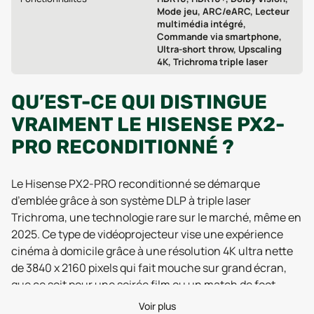
Mode jeu, ARC/eARC, Lecteur
multimédia intégré,
Commande via smartphone,
Ultra-short throw, Upscaling
4K, Trichroma triple laser
QU’EST-CE QUI DISTINGUE
VRAIMENT LE HISENSE PX2-
PRO RECONDITIONNÉ ?
Le Hisense PX2-PRO reconditionné se démarque
d’emblée grâce à son système DLP à triple laser
Trichroma, une technologie rare sur le marché, même en
2025. Ce type de vidéoprojecteur vise une expérience
cinéma à domicile grâce à une résolution 4K ultra nette
de 3840 x 2160 pixels qui fait mouche sur grand écran,
que ce soit pour une soirée film ou un match de foot
entre amis. Les tests récents mettent en avant la qualité
Voir plus