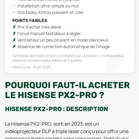
Installation ultra-simple au mur
Son Dolby Atmos puissant et clair
POINTS FAIBLES
Prix d'achat très élevé
Focus manuel fastidieux à régler
Ventilateur un peu bruyant en mode silencieux
Absence de correction automatique de l'image
Synthèse des tests et avis constatés sur :
Amazon, I-comparateur,
Materiel, Euroavmedia, Idealo
et 4 autres
Mise à jour :
Août 2026
POURQUOI FAUT-IL ACHETER
LE HISENSE PX2-PRO ?
HISENSE PX2-PRO : DESCRIPTION
Le Hisense PX2-PRO, sorti en 2023, est un
vidéoprojecteur DLP à triple laser conçu pour offrir une
expérience home cinéma sans concession. Doté d’une