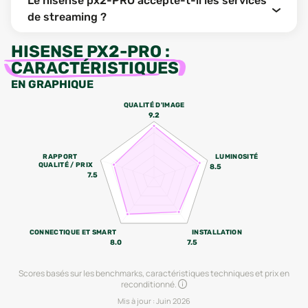
Le hisense px2-PRO accepte-t-il les services
de streaming ?
HISENSE PX2-PRO
:
CARACTÉRISTIQUES
EN GRAPHIQUE
QUALITÉ D'IMAGE
9.2
RAPPORT
LUMINOSITÉ
QUALITÉ / PRIX
8.5
7.5
CONNECTIQUE ET SMART
INSTALLATION
8.0
7.5
Scores basés sur les benchmarks, caractéristiques techniques et prix en
reconditionné.
Mis à jour :
Juin 2026