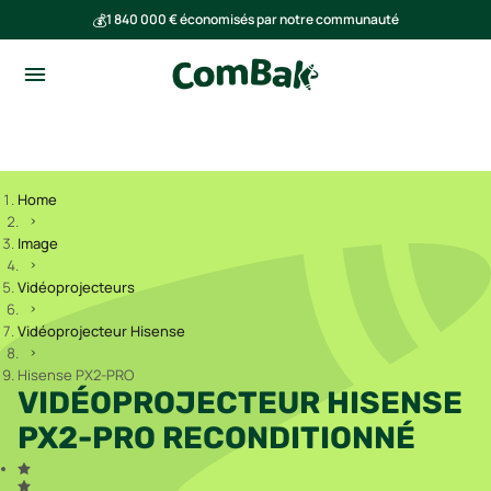
💰
1 840 000 € économisés par notre communauté
🌍
Ensemble, nous avons évité l'émission de 293 tonnes de CO₂
Home
Image
Vidéoprojecteurs
Vidéoprojecteur Hisense
Hisense PX2-PRO
VIDÉOPROJECTEUR HISENSE
PX2-PRO RECONDITIONNÉ