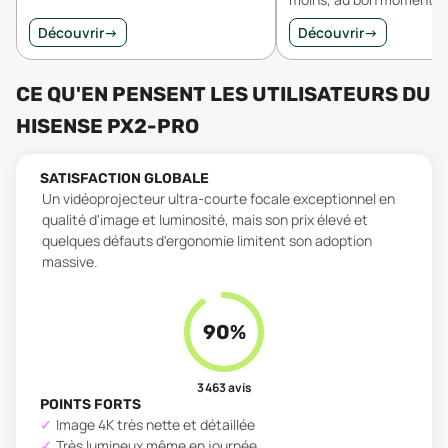
Découvrir
→
Découvrir
→
CE QU'EN PENSENT LES UTILISATEURS
DU
HISENSE PX2-PRO
SATISFACTION GLOBALE
Un vidéoprojecteur ultra-courte focale exceptionnel en
qualité d'image et luminosité, mais son prix élevé et
quelques défauts d'ergonomie limitent son adoption
massive.
90
%
3 463
avis
POINTS FORTS
Image 4K très nette et détaillée
Très lumineux même en journée