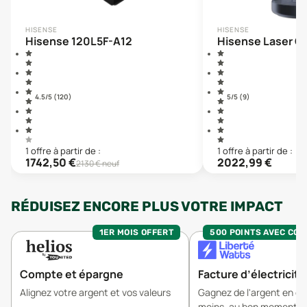
HISENSE
HISENSE
Hisense 120L5F-A12
Hisense Laser C2
4.5
/5 (
120
)
5
/5 (
9
)
1
offre
à partir de :
1
offre
à partir de :
1742,50
€
2022,99
€
2130
€ neuf
RÉDUISEZ ENCORE PLUS VOTRE IMPACT
1ER MOIS OFFERT
500 POINTS AVEC CO
Compte et épargne
Facture d’électricité
Alignez votre argent et vos valeurs
Gagnez de l'argent en 
moins, au bon moment.