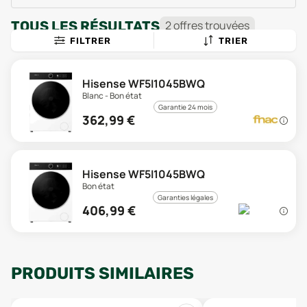
TOUS LES RÉSULTATS
2
offre
s
trouvée
s
FILTRER
TRIER
Hisense WF5I1045BWQ
Blanc - Bon état
Garantie 24 mois
362,99
€
Hisense WF5I1045BWQ
Bon état
Garanties légales
406,99
€
PRODUITS SIMILAIRES