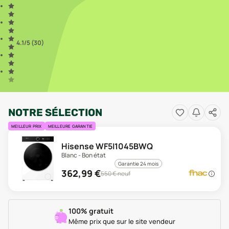
4.1
/5 (
30
)
NOTRE SÉLECTION
MEILLEUR PRIX
MEILLEURE GARANTIE
Hisense WF5I1045BWQ
Blanc - Bon état
Garantie 24 mois
362,99
€
550
€ neuf
100% gratuit
Même prix que sur le site vendeur