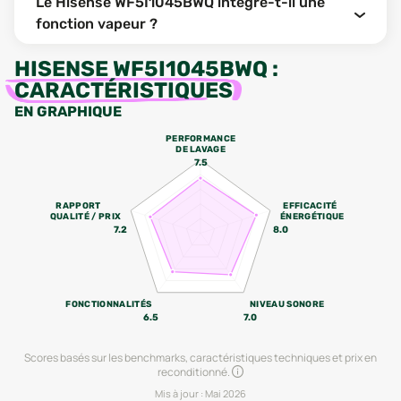
Le Hisense WF5I1045BWQ intègre-t-il une
fonction vapeur ?
HISENSE WF5I1045BWQ
:
CARACTÉRISTIQUES
EN GRAPHIQUE
PERFORMANCE
DE LAVAGE
7.5
RAPPORT
EFFICACITÉ
QUALITÉ / PRIX
ÉNERGÉTIQUE
7.2
8.0
FONCTIONNALITÉS
NIVEAU SONORE
6.5
7.0
Scores basés sur les benchmarks, caractéristiques techniques et prix en
reconditionné.
Mis à jour :
Mai 2026