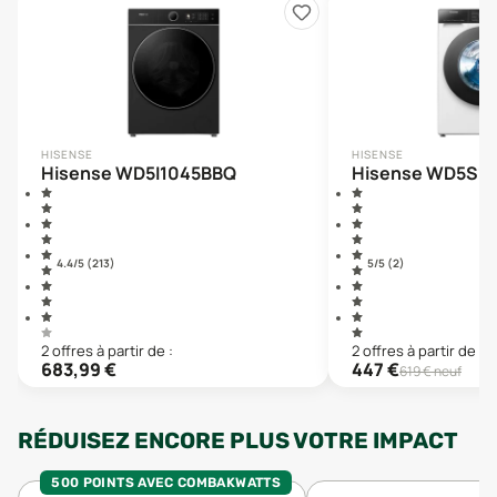
HISENSE
HISENSE
Hisense WD5I1045BBQ
Hisense WD5S1
4.4
/5 (
213
)
5
/5 (
2
)
2
offre
s
à partir de :
2
offre
s
à partir de :
683,99
€
447
€
619
€ neuf
RÉDUISEZ ENCORE PLUS VOTRE IMPACT
500 POINTS AVEC COMBAKWATTS