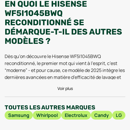
EN QUOI LE HISENSE
WF5I1045BWQ
RECONDITIONNÉ SE
DÉMARQUE-T-IL DES AUTRES
MODÈLES ?
Dès qu’on découvre le Hisense WF5I1045BWQ
reconditionné, le premier mot qui vient à l’esprit, c’est
“moderne” - et pour cause, ce modèle de 2025 intègre les
dernières avancées en matière d’efficacité de lavage et
d’économie d’énergie. Les tests réalisés en 2025 mettent
Voir plus
en avant son moteur à induction, synonyme de silence et
de robustesse, même après plusieurs cycles intensifs.
Les utilisateurs apprécient d’ailleurs la faible vibration
TOUTES LES AUTRES MARQUES
lors de l’essorage, une prouesse sur ce segment, tout en
Samsung
Whirlpool
Electrolux
Candy
LG
profitant d’un tambour de grande capacité, idéal pour les
familles ou pour ceux qui font de grosses lessives en une