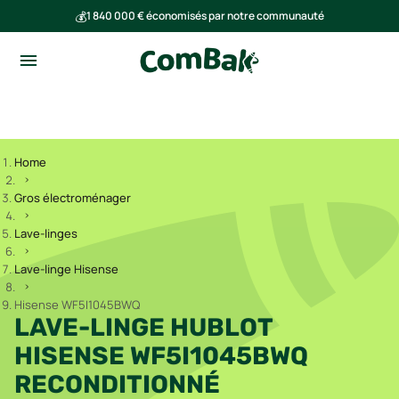
💰
1 840 000 € économisés par notre communauté
🌍
Ensemble, nous avons évité l'émission de 293 tonnes de CO₂
Home
Gros électroménager
Lave-linges
Lave-linge Hisense
Hisense WF5I1045BWQ
LAVE-LINGE HUBLOT
HISENSE WF5I1045BWQ
RECONDITIONNÉ