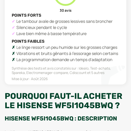
30
avis
POINTS FORTS
Le tambour avale de grosses lessives sans broncher
Silencieux pendant le cycle
Lave bien même à basse température
POINTS FAIBLES
Le linge ressort un peu humide sur les grosses charges
Vibrations et bruits gênants à l'essorage selon certains
La programmation demande un temps d'adaptation
Synthèse des tests et avis constatés sur :
Idealo, Test-achats,
Spareka, Electromenager-compare, Cdiscount
et 5 autres
Mise à jour :
Août 2026
POURQUOI FAUT-IL ACHETER
LE HISENSE WF5I1045BWQ ?
HISENSE WF5I1045BWQ : DESCRIPTION