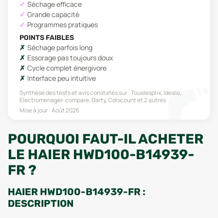
Séchage efficace
Grande capacité
Programmes pratiques
POINTS FAIBLES
Séchage parfois long
Essorage pas toujours doux
Cycle complet énergivore
Interface peu intuitive
Synthèse des tests et avis constatés sur :
Touslesprix, Idealo,
Electromenager-compare, Darty, Cdiscount
et 2 autres
Mise à jour :
Août 2026
POURQUOI FAUT-IL ACHETER
LE HAIER HWD100-B14939-
FR ?
HAIER HWD100-B14939-FR :
DESCRIPTION