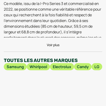
Ce modèle, issu de la I-Pro Series 3 et commercialisé en
2022, se positionne comme une véritable référence pour
ceux qui recherchent à la fois fiabilité et respect de
l’environnement dans leur quotidien. Grâce à ses
dimensions étudiées (85 cm de hauteur, 59,5 cm de
largeur et 68,8 cm de profondeur), il s’intègre
parfaitement dans la plupart des espaces, même les plus
compacts. Son poids de plus de 81 kg témoigne d’une
Voir plus
conception robuste, pensée pour durer, ce qui est
particulièrement rassurant lorsqu’on investit dans du
TOUTES LES AUTRES MARQUES
reconditionné. Les avis utilisateurs de 2025 soulignent la
stabilité de l’appareil, même lors des cycles les plus
Samsung
Whirlpool
Electrolux
Candy
LG
intensifs, un point essentiel au moment de laver
couettes ou vêtements volumineux.
L’intérêt d’opter pour le Haier HWD100-B14939-FR
reconditionné, c’est aussi de bénéficier d’une
technologie avancée tout en valorisant la seconde vie
des équipements électroménagers. Ce lave-linge