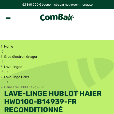
💰
1 840 000 € économisés par notre communauté
🌍
Ensemble, nous avons évité l'émission de 293 tonnes de CO₂
Home
Gros électroménager
Lave-linges
Lave-linge Haier
Haier HWD100-B14939-FR
LAVE-LINGE HUBLOT HAIER
HWD100-B14939-FR
RECONDITIONNÉ