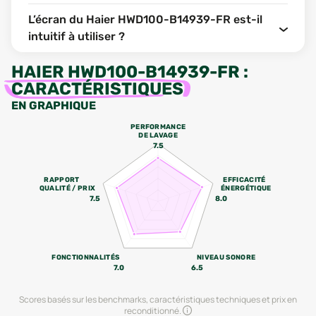
L’écran du Haier HWD100-B14939-FR est-il
intuitif à utiliser ?
HAIER HWD100-B14939-FR
:
CARACTÉRISTIQUES
EN GRAPHIQUE
PERFORMANCE
DE LAVAGE
7.5
RAPPORT
EFFICACITÉ
QUALITÉ / PRIX
ÉNERGÉTIQUE
7.5
8.0
FONCTIONNALITÉS
NIVEAU SONORE
7.0
6.5
Scores basés sur les benchmarks, caractéristiques techniques et prix en
reconditionné.