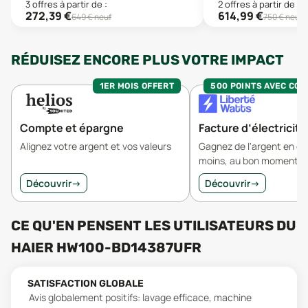
3
offre
s
à partir de :
2
offre
s
à partir de :
272,39
€
614,99
€
649
€ neuf
750
€ neuf
RÉDUISEZ ENCORE PLUS VOTRE IMPACT
1ER MOIS OFFERT
500 POINTS AVEC CO
Compte et épargne
Facture d’électricité
Alignez votre argent et vos valeurs
Gagnez de l'argent en 
moins, au bon moment.
Découvrir
→
Découvrir
→
CE QU'EN PENSENT LES UTILISATEURS
DU
HAIER HW100-BD14387UFR
SATISFACTION GLOBALE
Avis globalement positifs: lavage efficace, machine