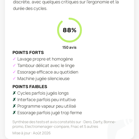
discrète, avec quelques critiques sur l'ergonomie et la
durée des cycles.
88
%
150
avis
POINTS FORTS
Lavage propre et homogène
Tambour délicat avec le linge
Essorage efficace au quotidien
Machine jugée silencieuse
POINTS FAIBLES
Cycles parfois jugés longs
Interface parfois peu intuitive
Programme vapeur peu utilisé
Essorage parfois jugé trop ferme
Synthèse des tests et avis constatés sur :
Dero, Darty, Bonne-
promo, Electromenager-compare, Fnac
et 5 autres
Mise à jour :
Août 2026