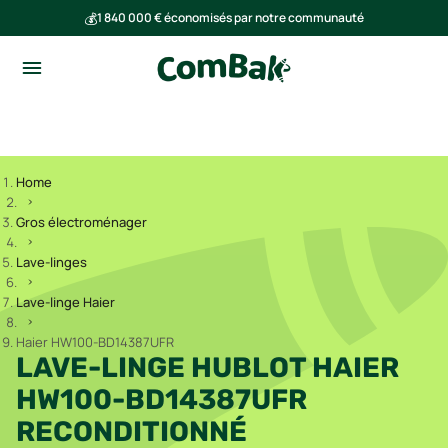
💰
1 840 000 € économisés par notre communauté
🌍
Ensemble, nous avons évité l'émission de 293 tonnes de CO₂
Home
Gros électroménager
Lave-linges
Lave-linge Haier
Haier HW100-BD14387UFR
LAVE-LINGE HUBLOT HAIER
HW100-BD14387UFR
RECONDITIONNÉ