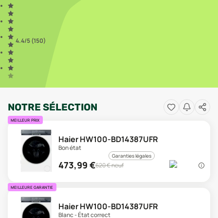
4.4
/5 (
150
)
NOTRE SÉLECTION
MEILLEUR PRIX
Haier HW100-BD14387UFR
Bon état
Garanties légales
473,99
€
620
€ neuf
MEILLEURE GARANTIE
Haier HW100-BD14387UFR
Blanc - État correct