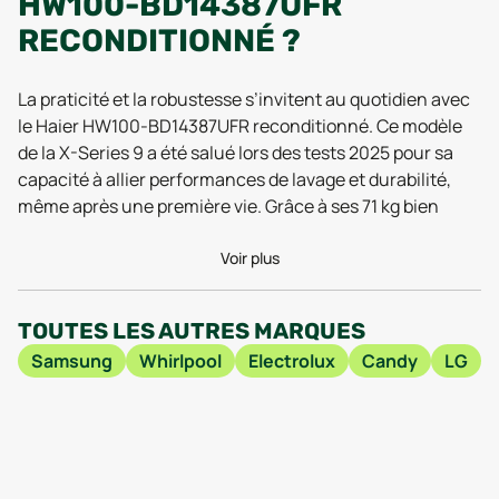
HW100-BD14387UFR
RECONDITIONNÉ ?
La praticité et la robustesse s’invitent au quotidien avec
le Haier HW100-BD14387UFR reconditionné. Ce modèle
de la X-Series 9 a été salué lors des tests 2025 pour sa
capacité à allier performances de lavage et durabilité,
même après une première vie. Grâce à ses 71 kg bien
répartis, il affiche une stabilité rassurante, même lors
des cycles d’essorage intenses : fini le lave-linge qui se
Voir plus
promène tout seul dans la buanderie ! Ses dimensions –
85 cm de hauteur pour seulement 60 cm de large et 54,4
TOUTES LES AUTRES MARQUES
cm de profondeur – en font un champion de
Samsung
Whirlpool
Electrolux
Candy
LG
l’optimisation d’espace, tout en proposant une capacité
de tambour généreuse adaptée à une famille moderne.
Sous le capot, ce modèle reconditionné se distingue par
des composants électroniques remis à neuf et une