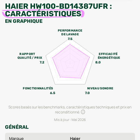
HAIER HW100-BD14387UFR
:
CARACTÉRISTIQUES
EN GRAPHIQUE
PERFORMANCE
DE LAVAGE
7.5
RAPPORT
EFFICACITÉ
QUALITÉ / PRIX
ÉNERGÉTIQUE
7.2
8.0
FONCTIONNALITÉS
NIVEAU SONORE
6.5
7.0
Scores basés sur les benchmarks, caractéristiques techniques et prix en
reconditionné.
Mis à jour :
Mai 2026
GÉNÉRAL
Marque
Haier