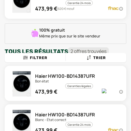
Garantie 24 mois
473,99
€
620
€ neuf
100% gratuit
Même prix que sur le site vendeur
TOUS LES RÉSULTATS
2
offre
s
trouvée
s
FILTRER
TRIER
Haier HW100-BD14387UFR
Bon état
Garanties légales
473,99
€
Haier HW100-BD14387UFR
Blanc - État correct
Garantie 24 mois
473,99
€