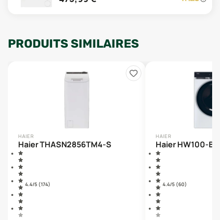
PRODUITS SIMILAIRES
HAIER
HAIER
Haier THASN2856TM4-S
Haier HW100-BD
4.4
/5 (
174
)
4.4
/5 (
60
)