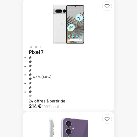
GOOGLE
Pixel 7
4.3
/5 (
4 014
)
24
offre
s
à partir de :
214
€
999
€ neuf