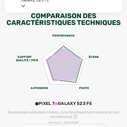
COMPARAISON DES
CARACTÉRISTIQUES TECHNIQUES
PERFORMANCE
RAPPORT
ÉCRAN
QUALITÉ / PRIX
AUTONOMIE
PHOTO
PIXEL 7
GALAXY S23 FE
Scores basés sur les benchmarks, caractéristiques techniques et prix en
reconditionné.
Mis à jour :
Avril 2026