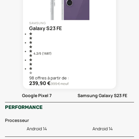
SAMSUNG
Galaxy S23 FE
4.2
/5 (
1 687
)
98
offre
s
à partir de :
239,90
€
999
€ neuf
Google Pixel 7
Samsung Galaxy S23 FE
PERFORMANCE
Processeur
Android 14
Android 14