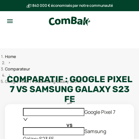
💰
1 840 000 € économisés par notre communauté
🌍
Ensemble, nous avons évité l'émission de 293 tonnes de CO₂
Home
Comparateur
COMPARATIF :
GOOGLE PIXEL
Google Pixel 7 vs Samsung Galaxy S23 FE
7
VS
SAMSUNG GALAXY S23
FE
Google Pixel 7
vs
Samsung
Galaxy S23 FE