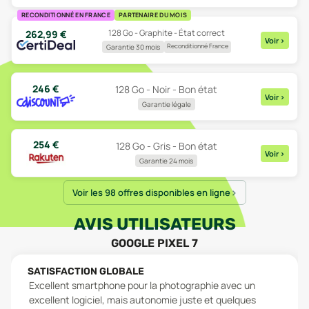
RECONDITIONNÉ EN FRANCE
PARTENAIRE DU MOIS
128 Go - Graphite - État correct
262,99
€
Voir
>
Reconditionné France
Garantie 30 mois
246
€
128 Go - Noir - Bon état
Voir
>
Garantie légale
254
€
128 Go - Gris - Bon état
Voir
>
Garantie 24 mois
Voir les 98 offres disponibles en ligne
AVIS UTILISATEURS
GOOGLE PIXEL 7
SATISFACTION GLOBALE
Excellent smartphone pour la photographie avec un
excellent logiciel, mais autonomie juste et quelques