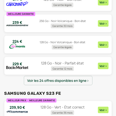
Voir
>
Garantie légale
MEILLEURE GARANTIE
256 Go - Noir Volcanique - Bon état
239
€
Voir
>
Garantie 30 mois
224
€
128 Go - Noir Volcanique - Bon état
Voir
>
Garantie légale
128 Go - Noir - Parfait état
229
€
Voir
>
Garantie 12 mois
Voir les 24 offres disponibles en ligne
SAMSUNG GALAXY S23 FE
MEILLEUR PRIX
MEILLEURE GARANTIE
128 Go - Vert - État correct
239,90
€
Voir
>
Garantie 36 mois