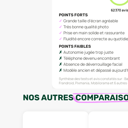
62 370
avi
POINTS FORTS
Grande taille d'écran agréable
Très bonne qualité photo
Prise en main solide et rassurante
Fluidité encore correcte au quotidi
POINTS FAIBLES
Autonomie jugée trop juste
Téléphone devenu encombrant
Absence de déverrouillage facial
Modèle ancien et dépassé aujourd'
Synthèse des tests et avis constatés sur :
Ba
Frandroid, Pixmania, Mobilorama
et 6 autres
NOS AUTRES
COMPARAIS