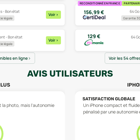
RECONDITIONNÉ EN FRANCE
PARTENAIR
is - Bon état
64 Go 
156,99
€
Voir
>
ie légale
Garantie 30
129
€
ent - Bon état
64 Go
Voir
>
ie légale
onibles en ligne
Voir les 54 offre
AVIS UTILISATEURS
PLUS
IPHO
SATISFACTION GLOBALE
et la photo, mais l'autonomie
Un iPhone compact et fluide,
pénalisé par une autonomie et