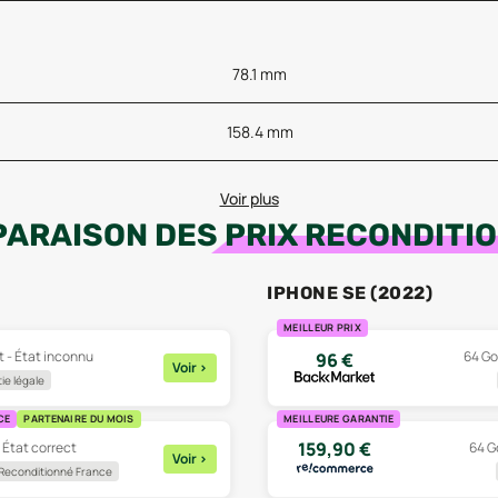
78.1 mm
158.4 mm
Voir plus
ARAISON DES
PRIX RECONDITI
IPHONE SE (2022)
MEILLEUR PRIX
t - État inconnu
64 Go 
96
€
Voir
>
ie légale
CE
PARTENAIRE DU MOIS
MEILLEURE GARANTIE
159,90
€
- État correct
64 Go
Voir
>
Reconditionné France