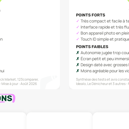
s
POINTS FORTS
Très compact et facile à t
Interface rapide et très fl
Bon appareil photo en plei
en
Touch ID simple et pratiqu
POINTS FAIBLES
Autonomie jugée trop cou
Écran petit et peu immersi
Design daté avec grosses
hui
Moins agréable pour les v
ck Market, 123comparer,
Synthèse des tests et avis constat
Mise à jour :
Août 2026
Idealo, Le Dénicheur
et 3 autres
ONS