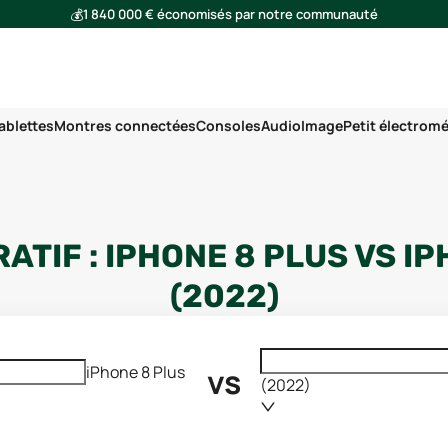
💰
1 840 000 € économisés par notre communauté
🌍
Ensemble, nous avons évité l'émission de 293 tonnes de CO₂
ablettes
Montres connectées
Consoles
Audio
Image
Petit électrom
ATIF :
IPHONE 8 PLUS
VS
IP
(2022)
vs
iPhone 8 Plus
(2022)