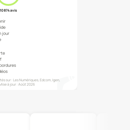
10 874
avis
enir
uide
n jour
e
rte
f
 bordures
idéos
és sur :
Les Numériques, Edcom, Igen,
Mise à jour :
Août 2026