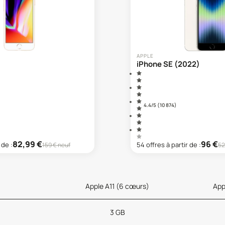
APPLE
iPhone SE (2022)
4.4
/5 (
10 874
)
82,99
€
96
€
 de :
54
offre
s
à partir de :
159
€ neuf
52
Apple A11 (6 cœurs)
App
3 GB