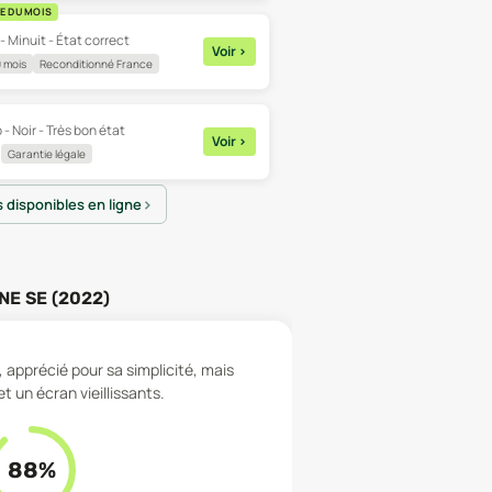
E DU MOIS
- Minuit - État correct
Voir
>
 mois
Reconditionné France
 - Noir - Très bon état
Voir
>
Garantie légale
s disponibles en ligne
NE SE (2022)
 apprécié pour sa simplicité, mais
 un écran vieillissants.
88
%