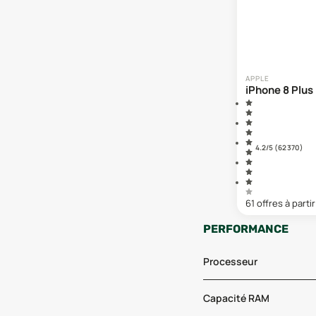
APPLE
iPhone 8 Plus
4.2
/5 (
62 370
)
61
offre
s
à partir
PERFORMANCE
Processeur
Capacité RAM