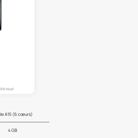
9
€ neuf
le A15 (6 cœurs)
4 GB