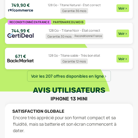
749,90
€
128 Go - Titane Naturel - État correct
Voir
>
Garantie 36 mois
RECONDITIONNÉ EN FRANCE
PARTENAIRE DU MOIS
744,99
€
128 Go - Titane Noir - État correct
Voir
>
Reconditionné France
Garantie 30 mois
128 Go - Titane sable - Très bon état
671
€
Voir
>
Garantie 12 mois
Voir les 207 offres disponibles en ligne
AVIS UTILISATEURS
IPHONE 13 MINI
SATISFACTION GLOBALE
Encore très apprécié pour son format compact et sa
fluidité, mais sa batterie et son écran commencent à
dater.