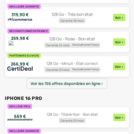
MEILLEURE GARANTIE
128 Go - Très bon état
319,90
€
Voir
>
Garantie 36 mois
RECONDITIONNÉ EN FRANCE
259,98
€
128 Go - Rose - Bon état
Voir
>
Reconditionné France
Garantie 24 mois
PARTENAIRE DU MOIS
128 Go - Minuit - État correct
266,99
€
Voir
>
Reconditionné France
Garantie 30 mois
Voir les 156 offres disponibles en ligne
IPHONE 16 PRO
MEILLEUR PRIX
128 Go - Titane Noir - Bon état
669
€
Voir
>
Garantie 30 mois
MEILLEURE GARANTIE