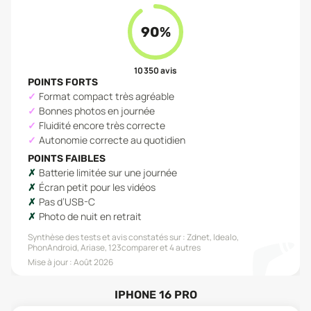
90
%
10 350
avis
POINTS FORTS
Format compact très agréable
Bonnes photos en journée
Fluidité encore très correcte
Autonomie correcte au quotidien
POINTS FAIBLES
Batterie limitée sur une journée
Écran petit pour les vidéos
Pas d’USB-C
Photo de nuit en retrait
Synthèse des tests et avis constatés sur :
Zdnet, Idealo,
PhonAndroid, Ariase, 123comparer
et 4 autres
Mise à jour :
Août 2026
IPHONE 16 PRO