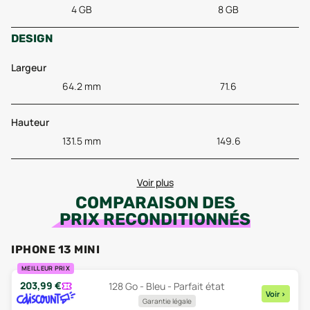
4 GB
8 GB
DESIGN
Largeur
64.2 mm
71.6
Hauteur
131.5 mm
149.6
Voir plus
COMPARAISON DES
PRIX RECONDITIONNÉS
IPHONE 13 MINI
MEILLEUR PRIX
203,99
€
128 Go - Bleu - Parfait état
Voir
>
Garantie légale