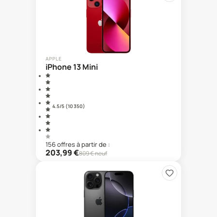
APPLE
iPhone 13 Mini
4.5
/5 (
10 350
)
156
offre
s
à partir de :
203,99
€
809
€ neuf