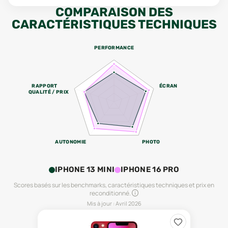
COMPARAISON DES
CARACTÉRISTIQUES TECHNIQUES
PERFORMANCE
RAPPORT
ÉCRAN
QUALITÉ / PRIX
AUTONOMIE
PHOTO
IPHONE 13 MINI
IPHONE 16 PRO
Scores basés sur les benchmarks, caractéristiques techniques et prix en
reconditionné.
Mis à jour :
Avril 2026