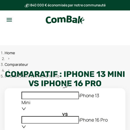
💰
1 840 000 € économisés par notre communauté
🌍
Ensemble, nous avons évité l'émission de 293 tonnes de CO₂
Home
Comparateur
COMPARATIF :
IPHONE 13 MINI
iPhone 13 Mini vs iPhone 16 Pro
VS
IPHONE 16 PRO
iPhone 13
Mini
vs
iPhone 16 Pro