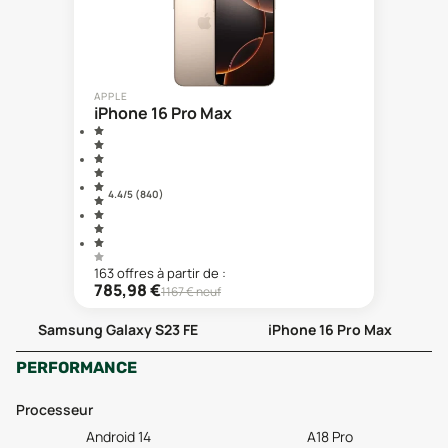
APPLE
iPhone 16 Pro Max
4.4
/5 (
840
)
163
offre
s
à partir de :
785,98
€
1167
€ neuf
Samsung Galaxy S23 FE
iPhone 16 Pro Max
PERFORMANCE
Processeur
Android 14
A18 Pro