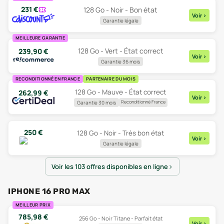
231
€
128 Go - Noir - Bon état
Voir
>
Garantie légale
MEILLEURE GARANTIE
128 Go - Vert - État correct
239,90
€
Voir
>
Garantie 36 mois
RECONDITIONNÉ EN FRANCE
PARTENAIRE DU MOIS
128 Go - Mauve - État correct
262,99
€
Voir
>
Reconditionné France
Garantie 30 mois
250
€
128 Go - Noir - Très bon état
Voir
>
Garantie légale
Voir les 103 offres disponibles en ligne
IPHONE 16 PRO MAX
MEILLEUR PRIX
785,98
€
256 Go - Noir Titane - Parfait état
Voir
>