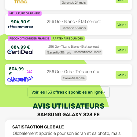
Garantie 24 mois
MEILLEURE GARANTIE
904,90
€
256 Go - Blanc - État correct
Voir
>
Garantie 36 mois
RECONDITIONNÉ EN FRANCE
PARTENAIRE DU MOIS
884,99
€
256 Go - Titane Blanc - État correct
Voir
>
Reconditionné France
Garantie 30 mois
804,99
256 Go - Gris - Très bon état
€
Voir
>
Garantie légale
Voir les 163 offres disponibles en ligne
AVIS UTILISATEURS
SAMSUNG GALAXY S23 FE
SATISFACTION GLOBALE
Globalement apprécié pour son écran et sa photo, mais