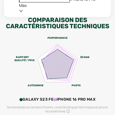
Max
COMPARAISON DES
CARACTÉRISTIQUES TECHNIQUES
PERFORMANCE
RAPPORT
ÉCRAN
QUALITÉ / PRIX
AUTONOMIE
PHOTO
GALAXY S23 FE
IPHONE 16 PRO MAX
Scores basés sur les benchmarks, caractéristiques techniques et prix en
reconditionné.