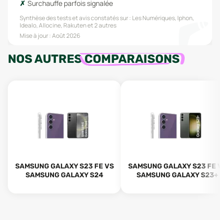
Surchauffe parfois signalée
Synthèse des tests et avis constatés sur :
Les Numériques, Iphon,
Idealo, Allocine, Rakuten
et 2 autres
Mise à jour :
Août 2026
NOS AUTRES
COMPARAISONS
SAMSUNG GALAXY S23 FE VS
SAMSUNG GALAXY S23 FE 
SAMSUNG GALAXY S24
SAMSUNG GALAXY S23+