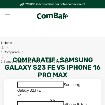
💰
1 829 000 € économisés par notre communauté
🌍
Ensemble, nous avons évité l'émission de 291 tonnes de CO₂
Home
Comparateur
COMPARATIF :
SAMSUNG
Samsung Galaxy S23 FE vs iPhone 16 Pro Max
GALAXY S23 FE
VS
IPHONE 16
PRO MAX
Samsung
Galaxy S23 FE
vs
iPhone 16 Pro