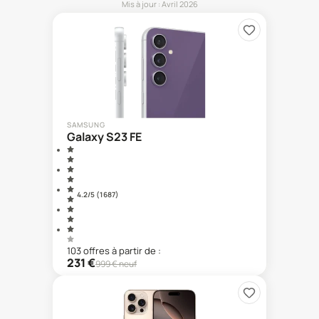
Mis à jour :
Avril 2026
SAMSUNG
Galaxy S23 FE
4.2
/5 (
1 687
)
103
offre
s
à partir de :
231
€
999
€ neuf