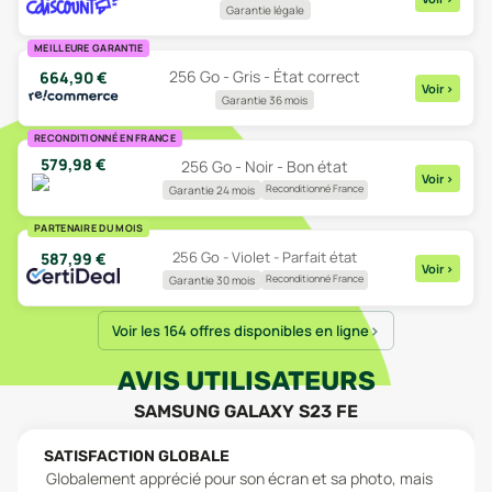
Garantie légale
MEILLEURE GARANTIE
256 Go - Gris - État correct
664,90
€
Voir
>
Garantie 36 mois
RECONDITIONNÉ EN FRANCE
579,98
€
256 Go - Noir - Bon état
Voir
>
Reconditionné France
Garantie 24 mois
PARTENAIRE DU MOIS
256 Go - Violet - Parfait état
587,99
€
Voir
>
Reconditionné France
Garantie 30 mois
Voir les 164 offres disponibles en ligne
AVIS UTILISATEURS
SAMSUNG GALAXY S23 FE
SATISFACTION GLOBALE
Globalement apprécié pour son écran et sa photo, mais