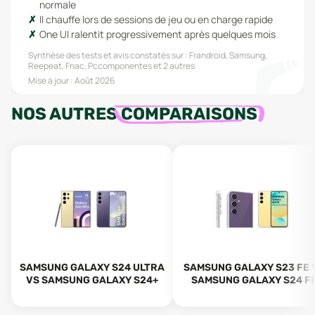
normale
Il chauffe lors de sessions de jeu ou en charge rapide
One UI ralentit progressivement après quelques mois
Synthèse des tests et avis constatés sur :
Frandroid, Samsung,
Reepeat, Fnac, Pccomponentes
et 2 autres
Mise à jour :
Août 2026
NOS AUTRES
COMPARAISONS
SAMSUNG GALAXY S24 ULTRA
SAMSUNG GALAXY S23 FE 
VS SAMSUNG GALAXY S24+
SAMSUNG GALAXY S24 F