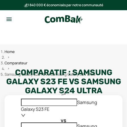
💰
1 840 000 € économisés par notre communauté
🌍
Ensemble, nous avons évité l'émission de 293 tonnes de CO₂
Home
Comparateur
COMPARATIF :
SAMSUNG
Samsung Galaxy S23 FE vs Samsung Galaxy S24 Ultra
GALAXY S23 FE
VS
SAMSUNG
GALAXY S24 ULTRA
Samsung
Galaxy S23 FE
vs
Samsung