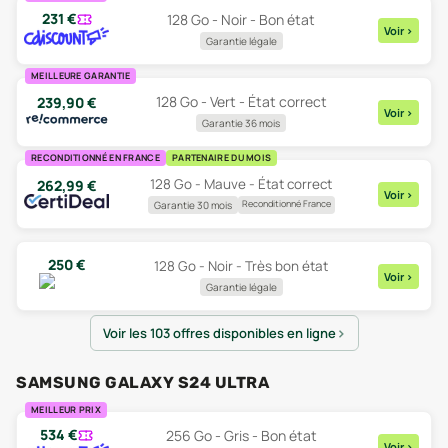
231
€
128 Go - Noir - Bon état
Voir
>
Garantie légale
MEILLEURE GARANTIE
128 Go - Vert - État correct
239,90
€
Voir
>
Garantie 36 mois
RECONDITIONNÉ EN FRANCE
PARTENAIRE DU MOIS
128 Go - Mauve - État correct
262,99
€
Voir
>
Reconditionné France
Garantie 30 mois
250
€
128 Go - Noir - Très bon état
Voir
>
Garantie légale
Voir les 103 offres disponibles en ligne
SAMSUNG GALAXY S24 ULTRA
MEILLEUR PRIX
534
€
256 Go - Gris - Bon état
Voir
>