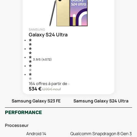
SAMSUNG
Galaxy S24 Ultra
3.9
/5 (
4 072
)
164
offre
s
à partir de :
534
€
1299
€ neuf
Samsung Galaxy S23 FE
Samsung Galaxy S24 Ultra
PERFORMANCE
Processeur
Android 14
Qualcomm Snapdragon 8 Gen 3