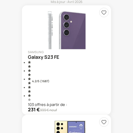
Mis à jour :
Avril 2026
SAMSUNG
Galaxy S23 FE
4.2
/5 (
1 687
)
103
offre
s
à partir de :
231
€
999
€ neuf