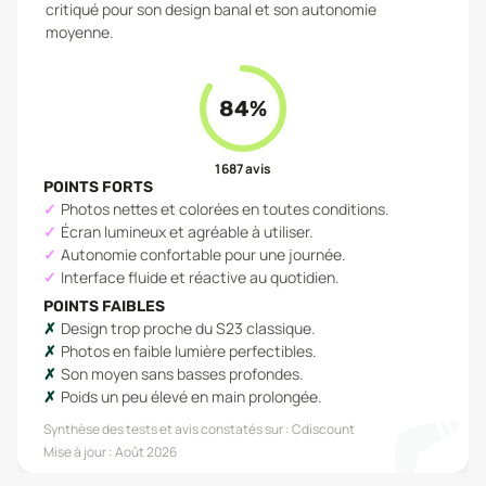
critiqué pour son design banal et son autonomie
moyenne.
84
%
1 687
avis
POINTS FORTS
Photos nettes et colorées en toutes conditions.
Écran lumineux et agréable à utiliser.
Autonomie confortable pour une journée.
Interface fluide et réactive au quotidien.
POINTS FAIBLES
Design trop proche du S23 classique.
Photos en faible lumière perfectibles.
Son moyen sans basses profondes.
Poids un peu élevé en main prolongée.
Synthèse des tests et avis constatés sur :
Cdiscount
Mise à jour :
Août 2026