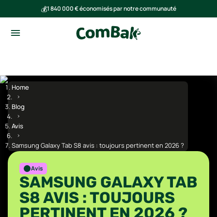
💰
1 840 000 € économisés par notre communauté
🌍
Ensemble, nous avons évité l'émission de 293 tonnes de CO₂
Home
Blog
Avis
Samsung Galaxy Tab S8 avis : toujours pertinent en 2026 ?
Avis
SAMSUNG GALAXY TAB
S8 AVIS : TOUJOURS
PERTINENT EN 2026 ?