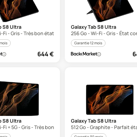
 S8 Ultra
Galaxy Tab S8 Ultra
-Fi - Gris - Très bon état
256 Go - Wi-Fi - Gris - État co
 mois
Garantie 12 mois
644
€
6
 S8 Ultra
Galaxy Tab S8 Ultra
-Fi + 5G - Gris - Très bon état
512 Go - Graphite - Parfait ét
 mois
Garantie 30 mois