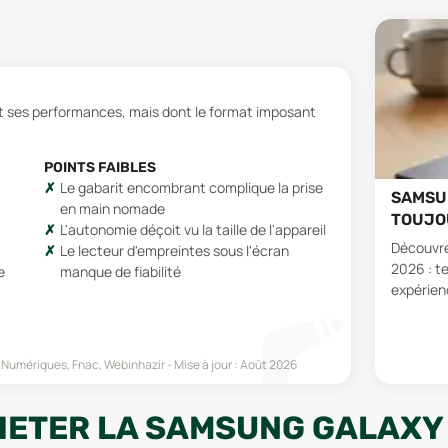
et ses performances, mais dont le format imposant
POINTS FAIBLES
Le gabarit encombrant complique la prise
SAMSUN
en main nomade
TOUJOU
L'autonomie déçoit vu la taille de l'appareil
Découvre
Le lecteur d'empreintes sous l'écran
2026 : t
e
manque de fiabilité
expérienc
s Numériques, Fnac, Webinhazir
Mise à jour :
Août 2026
HETER LA SAMSUNG GALAXY 