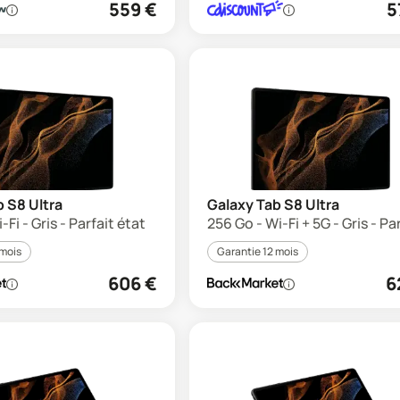
559
€
5
 S8 Ultra
Galaxy Tab S8 Ultra
-Fi - Gris - Parfait état
256 Go - Wi-Fi + 5G - Gris - Pa
 mois
Garantie 12 mois
606
€
6