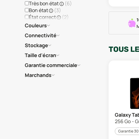
Très bon état
(
6
)
Bon état
(
3
)
État correct
(
2
)
1
Couleurs
M
Connectivité
Stockage
TOUS L
Taille d'écran
Garantie commerciale
Marchands
Galaxy Tab
256 Go - G
Garantie 30