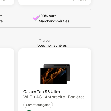
9
€ neuf
999
€ neuf
t
100% sûrs
re
Marchands vérifiés
Trier par
Les moins chères
Galaxy Tab S8 Ultra
Wi-Fi + 4G - Anthracite - Bon état
Garanties légales