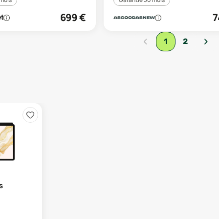
699
€
7
‹
›
1
2
s