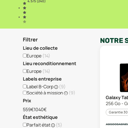
4.5
/5 (
240
)
Filtrer
NOTRE 
Lieu de collecte
Europe
(
14
)
Lieu reconditionnement
Europe
(
14
)
Labels entreprise
Label B-Corp
(
9
)
Société à mission
(
9
)
Galaxy Tab
Prix
256 Go - G
559€
1040€
Garantie 30
État esthétique
Parfait état
(
5
)