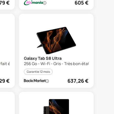
79
€
605
€
Galaxy Tab S8 Ultra
rfait état
256 Go - Wi-Fi - Gris - Très bon état
Garantie 12 mois
29
€
637,26
€