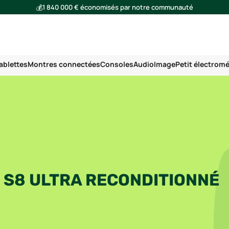
💰
1 840 000 € économisés par notre communauté
🌍
Ensemble, nous avons évité l'émission de 293 tonnes de CO₂
ablettes
Montres connectées
Consoles
Audio
Image
Petit électrom
 S8 ULTRA RECONDITIONNÉ