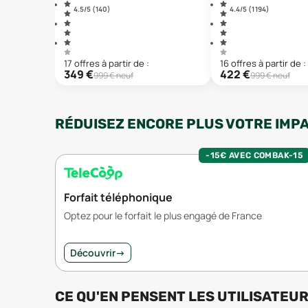
4.5
/5 (
140
)
4.4
/5 (
1 194
)
17
offre
s
à partir de :
16
offre
s
à partir de :
349
€
422
€
999
€ neuf
999
€ neuf
RÉDUISEZ ENCORE PLUS VOTRE IMP
-15€ AVEC COMBAK-15
Forfait téléphonique
Optez pour le forfait le plus engagé de France
Découvrir
→
CE QU'EN PENSENT LES UTILISATEU