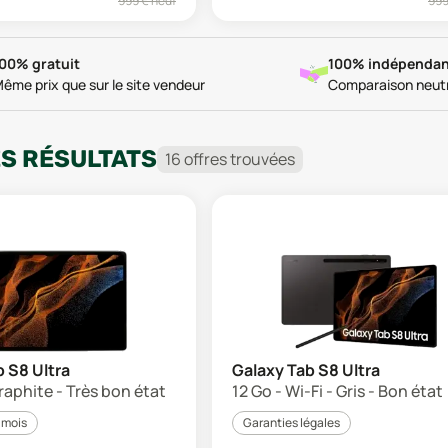
999
€ neuf
99
00% gratuit
100% indépendan
ême prix que sur le site vendeur
Comparaison neut
ES RÉSULTATS
16
offre
s
trouvée
s
 S8 Ultra
Galaxy Tab S8 Ultra
raphite - Très bon état
12 Go - Wi-Fi - Gris - Bon état
 mois
Garanties légales