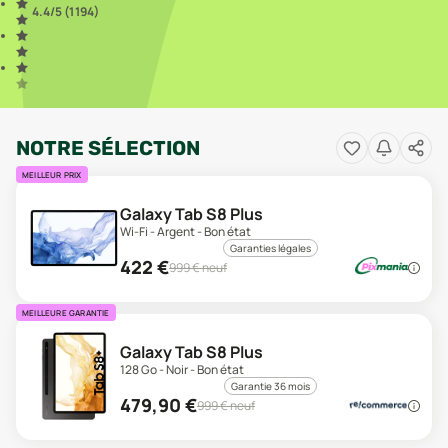
4.4
/5 (
1 194
)
NOTRE SÉLECTION
MEILLEUR PRIX
Galaxy Tab S8 Plus
Wi-Fi - Argent - Bon état
Garanties légales
422
€
999
€ neuf
MEILLEURE GARANTIE
Galaxy Tab S8 Plus
128 Go - Noir - Bon état
Garantie 36 mois
479,90
€
999
€ neuf