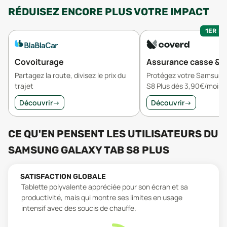
RÉDUISEZ ENCORE PLUS VOTRE IMPACT
1ER MO
Covoiturage
Assurance casse & v
Partagez la route, divisez le prix du
Protégez votre Samsung
trajet
S8 Plus dès 3,90€/mois
Découvrir
→
Découvrir
→
CE QU'EN PENSENT LES UTILISATEURS
DU
SAMSUNG GALAXY TAB S8 PLUS
SATISFACTION GLOBALE
Tablette polyvalente appréciée pour son écran et sa
productivité, mais qui montre ses limites en usage
intensif avec des soucis de chauffe.