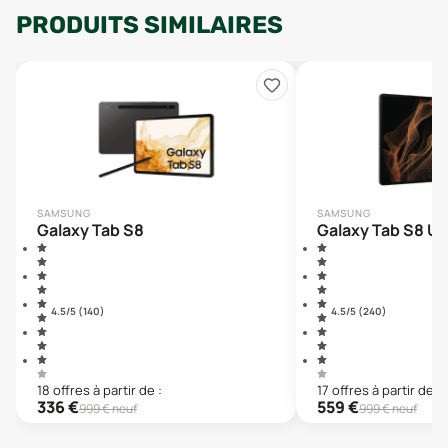
PRODUITS SIMILAIRES
SAMSUNG
SAMSUNG
Galaxy Tab S8
Galaxy Tab S8 Ul
4.5
/5 (
140
)
4.5
/5 (
240
)
18
offre
s
à partir de :
17
offre
s
à partir de :
336
€
559
€
999
€ neuf
999
€ neuf