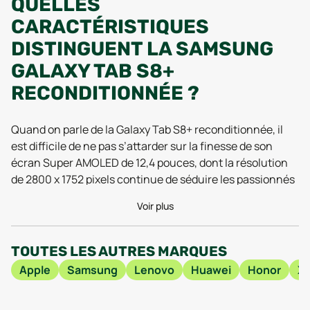
QUELLES
CARACTÉRISTIQUES
DISTINGUENT LA SAMSUNG
GALAXY TAB S8+
RECONDITIONNÉE ?
Quand on parle de la Galaxy Tab S8+ reconditionnée, il
est difficile de ne pas s’attarder sur la finesse de son
écran Super AMOLED de 12,4 pouces, dont la résolution
de 2800 x 1752 pixels continue de séduire les passionnés
de belles images jusqu’en 2026. Ce modèle, lancé en
Voir plus
2022, garde toute sa superbe grâce à une densité de
pixels de 266 ppi, offrant un rendu d’une netteté
bluffante, que ce soit pour la lecture, le streaming ou le
TOUTES LES AUTRES MARQUES
travail créatif. Ajoutez à cela la prise en charge du Wi-Fi
Apple
Samsung
Lenovo
Huawei
Honor
Xi
6E, qui assure des connexions ultra-rapides et stables,
même en usage intensif, et vous avez une tablette qui n’a