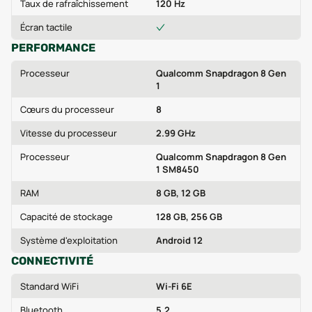
Taux de rafraîchissement
120 Hz
Écran tactile
PERFORMANCE
Processeur
Qualcomm Snapdragon 8 Gen
1
Cœurs du processeur
8
Vitesse du processeur
2.99 GHz
Processeur
Qualcomm Snapdragon 8 Gen
1 SM8450
RAM
8 GB, 12 GB
Capacité de stockage
128 GB, 256 GB
Système d'exploitation
Android 12
CONNECTIVITÉ
Standard WiFi
Wi-Fi 6E
Bluetooth
5.2