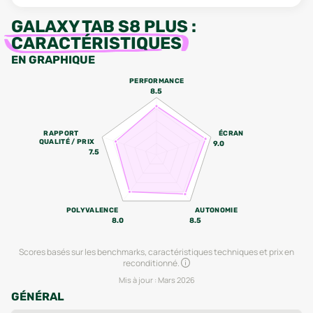
GALAXY TAB S8 PLUS
:
CARACTÉRISTIQUES
EN GRAPHIQUE
PERFORMANCE
8.5
RAPPORT
ÉCRAN
QUALITÉ / PRIX
9.0
7.5
POLYVALENCE
AUTONOMIE
8.0
8.5
Scores basés sur les benchmarks, caractéristiques techniques et prix en
reconditionné.
Mis à jour :
Mars 2026
GÉNÉRAL