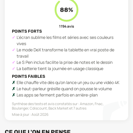
88
%
1 194
avis
POINTS FORTS
L'écran sublime les films et séries avec ses couleurs
vives
Le mode DeX transforme la tablette en vrai poste de
travail
Le S Pen inclus facilite la prise de notes et le dessin
La batterie tient la journée en usage classique
POINTS FAIBLES
Elle chauffe vite dès qu'on lance un jeu ou une vidéo 4K
Le haut-parleur grésille quand on pousse le volume
Les apps se ferment parfois en arrière-plan
Synthèse des tests et avis constatés sur :
Amazon, Fnac,
Boulanger, Cdiscount, Back Market
et 7 autres
Mise à jour :
Août 2026
CE QUE L'ON EN PENSE