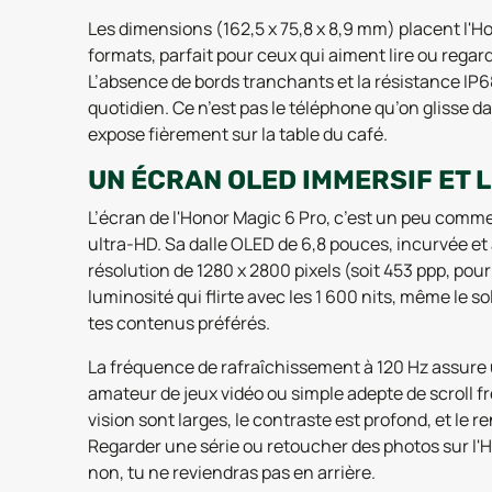
Les dimensions (162,5 x 75,8 x 8,9 mm) placent l'H
formats, parfait pour ceux qui aiment lire ou regard
L’absence de bords tranchants et la résistance IP68
quotidien. Ce n’est pas le téléphone qu’on glisse da
expose fièrement sur la table du café.
UN ÉCRAN OLED IMMERSIF ET 
L’écran de l'Honor Magic 6 Pro, c’est un peu comm
ultra-HD. Sa dalle OLED de 6,8 pouces, incurvée et
résolution de 1280 x 2800 pixels (soit 453 ppp, pou
luminosité qui flirte avec les 1 600 nits, même le so
tes contenus préférés.
La fréquence de rafraîchissement à 120 Hz assure 
amateur de jeux vidéo ou simple adepte de scroll f
vision sont larges, le contraste est profond, et le r
Regarder une série ou retoucher des photos sur l'Hon
non, tu ne reviendras pas en arrière.