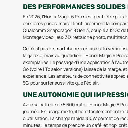
DES PERFORMANCES SOLIDES 
En 2026, l'Honor Magic 6 Pro n’est peut-être plus l
dernières puces, mais il tient largement la compa
Qualcomm Snapdragon 8 Gen 3, couplé à 12 Go de RA
Montage vidéo, jeux 3D, retouche photo, multitâche 
Ce n’est pas le smartphone à choisir si tu veux ab
la galaxie, mais au quotidien, l'Honor Magic 6 Pro s
exemplaires. Le passage d’une application à l’autre
Go (voire 1 To selon versions) laisse de la marge, 
expérience. Les amateurs de connectivité apprécier
5G, pour surfer aussi vite que l’éclair.
UNE AUTONOMIE QUI IMPRESS
Avec sa batterie de 5 600 mAh, l'Honor Magic 6 Pro 
journée. En usage mixte, il tient facilement entre 14
d’utilisation. La charge rapide 100W permet de réc
minutes : le temps de prendre un café, et hop, prêt