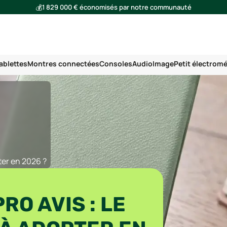
💰
1 829 000 € économisés par notre communauté
🌍
Ensemble, nous avons évité l'émission de 291 tonnes de CO₂
ablettes
Montres connectées
Consoles
Audio
Image
Petit électrom
ter en 2026 ?
RO AVIS : LE