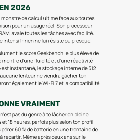
EN 2026
e monstre de calcul ultime face aux toutes
raison pour un usage réel. Son processeur
M, avale toutes les tâches avec facilité.
intensif : rien ne lui résiste ou presque.
solument le score Geekbench le plus élevé de
e montre d’une fluidité et d’une réactivité
 est instantané, le stockage interne de 512
et aucune lenteur ne viendra gâcher ton
ont également le Wi-Fi 7 et la compatibilité
IONNE VRAIMENT
n’est pas du genre à te lâcher en pleine
 et 18 heures, parfois plus selon ton profil
upérer 60 % de batterie en une trentaine de
 à repartir. Même après deux ans sur le