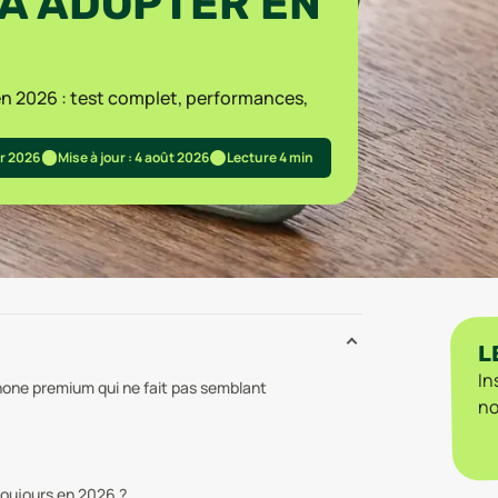
À ADOPTER EN
en 2026 : test complet, performances,
.
er 2026
Mise à jour : 4 août 2026
Lecture 4 min
L
In
phone premium qui ne fait pas semblant
no
 toujours en 2026 ?