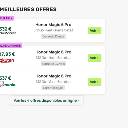
 MEILLEURES OFFRES
EUR PRIX
Honor Magic 6 Pro
532
€
512 Go - Vert - Parfait état
Voir
>
Garantie 12 mois
LEURE GARANTIE
Honor Magic 6 Pro
97,93
€
512 Go - Noir - Bon état
Voir
>
Garantie 24 mois
Honor Magic 6 Pro
537
€
512 Go - Vert - Bon état
Voir
>
Garantie légale
Voir les 4 offres disponibles en ligne