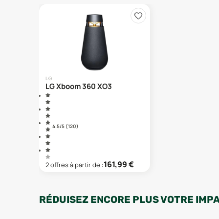
LG
LG Xboom 360 XO3
4.5
/5 (
120
)
161,99
€
2
offre
s
à partir de :
RÉDUISEZ ENCORE PLUS VOTRE IMP