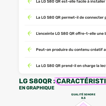
La LG S80 QR est-elle facile à install
La LG S80 QR permet-il de connecter 
L’enceinte LG S80 QR offre-t-elle une 
Peut-on produire du contenu créatif a
La LG S80 QR prend-il en charge la le
LG S80QR
:
CARACTÉRIST
EN GRAPHIQUE
QUALITÉ SONORE
8.5