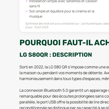
Installation simple avec satellites et caisson
sans fil
Son ample et équilibré pour le cinéma et la
musique
Synthèse des tests et avis constatés sur :
Les Numériques, Idea
à jour :
Août 2026
POURQUOI FAUT-IL ACH
LG S80QR : DESCRIPTION
Sorti en 2022, la LG S80 QR s’impose comme une e
la maison ou pendant vos moments de détente. Avec 
harmonieusement dans tous types d’espaces, mêm
La connexion Bluetooth 5.0 garantit un appairage s
remarquable pour des écoutes prolongées sans coupu
parallèle, le port USB offre la possibilité de lire d
reconditionnée se distingue par sa capacité à se p