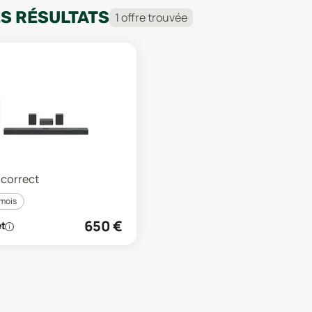
ES RÉSULTATS
1
offre
trouvée
R
t correct
 mois
650
€