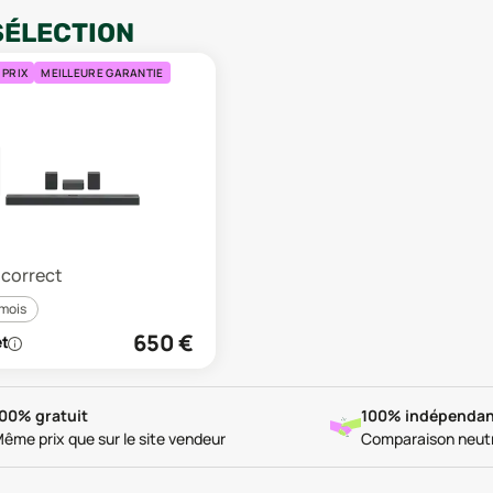
SÉLECTION
 PRIX
MEILLEURE GARANTIE
R
t correct
 mois
650
€
00% gratuit
100% indépendan
ême prix que sur le site vendeur
Comparaison neut