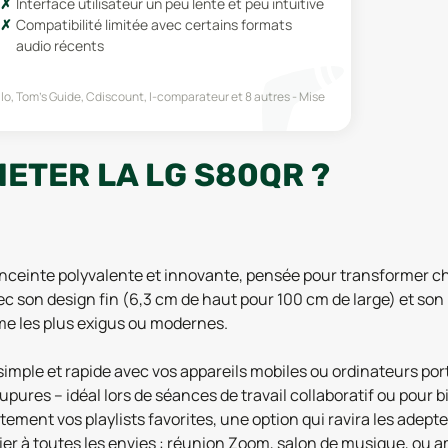
Interface utilisateur un peu lente et peu intuitive
Compatibilité limitée avec certains formats
audio récents
lo, Tom's Guide, Cdiscount, I-comparateur
et 8 autres
Mise
ETER LA LG S80QR ?
nceinte polyvalente et innovante, pensée pour transformer c
son design fin (6,3 cm de haut pour 100 cm de large) et son po
e les plus exigus ou modernes.
imple et rapide avec vos appareils mobiles ou ordinateurs port
res – idéal lors de séances de travail collaboratif ou pour bi
irectement vos playlists favorites, une option qui ravira les adep
lier à toutes les envies : réunion Zoom, salon de musique, ou