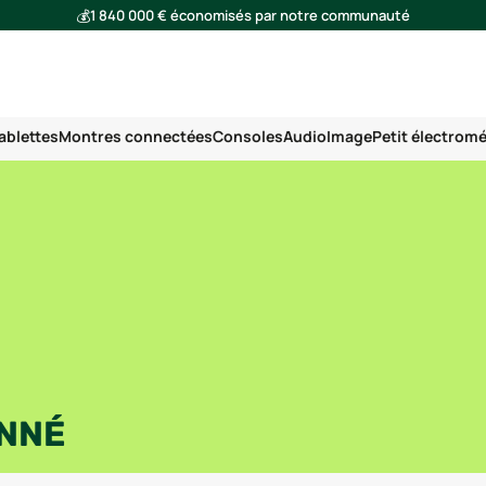
💰
1 840 000 € économisés par notre communauté
🌍
Ensemble, nous avons évité l'émission de 293 tonnes de CO₂
ablettes
Montres connectées
Consoles
Audio
Image
Petit électrom
ONNÉ