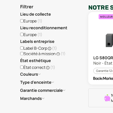
Filtrer
NOTRE 
Lieu de collecte
MEILLEUR
Europe
(
1
)
Lieu reconditionnement
Europe
(
1
)
Labels entreprise
Label B-Corp
(
1
)
Société à mission
(
1
)
LG S80Q
État esthétique
Noir - Éta
État correct
(
1
)
Garantie 12
Couleurs
Type d'enceinte
Garantie commerciale
1
Marchands
M