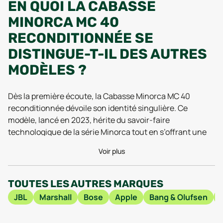
EN QUOI LA CABASSE
MINORCA MC 40
RECONDITIONNÉE SE
DISTINGUE-T-IL DES AUTRES
MODÈLES ?
Dès la première écoute, la Cabasse Minorca MC 40
reconditionnée dévoile son identité singulière. Ce
modèle, lancé en 2023, hérite du savoir-faire
technologique de la série Minorca tout en s’offrant une
seconde vie grâce au reconditionnement. On remarque
Voir plus
tout de suite l’attention portée à la qualité sonore : les
tests menés en 2025 vantent la précision du médium et
la profondeur du grave, le tout dans un format
TOUTES LES AUTRES MARQUES
étonnamment compact. Dans un salon, ses panneaux en
JBL
Marshall
Bose
Apple
Bang & Olufsen
fibres de bois de densité moyenne conjuguent
robustesse et acoustique optimale, pour une restitution