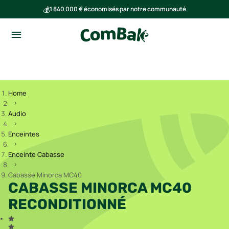
💰
1 840 000 € économisés par notre communauté
🌍
Ensemble, nous avons évité l'émission de 293 tonnes de CO₂
Home
Audio
Enceintes
Enceinte Cabasse
Cabasse Minorca MC40
CABASSE MINORCA MC40
RECONDITIONNÉ