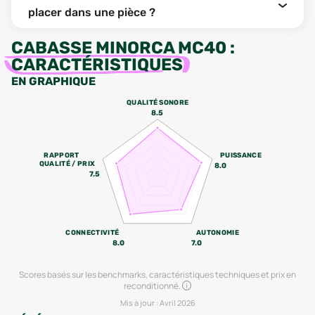
placer dans une pièce ?
CABASSE MINORCA MC40
:
CARACTÉRISTIQUES
EN GRAPHIQUE
QUALITÉ SONORE
8.5
RAPPORT
PUISSANCE
QUALITÉ / PRIX
8.0
7.5
CONNECTIVITÉ
AUTONOMIE
8.0
7.0
Scores basés sur les benchmarks, caractéristiques techniques et prix en
reconditionné.
Mis à jour :
Avril 2026