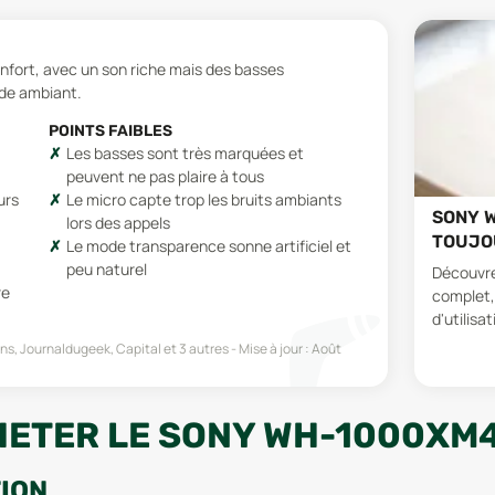
confort, avec un son riche mais des basses
ode ambiant.
POINTS FAIBLES
Les basses sont très marquées et
peuvent ne pas plaire à tous
urs
Le micro capte trop les bruits ambiants
SONY W
lors des appels
TOUJOU
Le mode transparence sonne artificiel et
peu naturel
Découvre
re
complet,
d'utilisat
ens, Journaldugeek, Capital
et 3 autres
Mise à jour :
Août
HETER LE SONY WH-1000XM4
TION