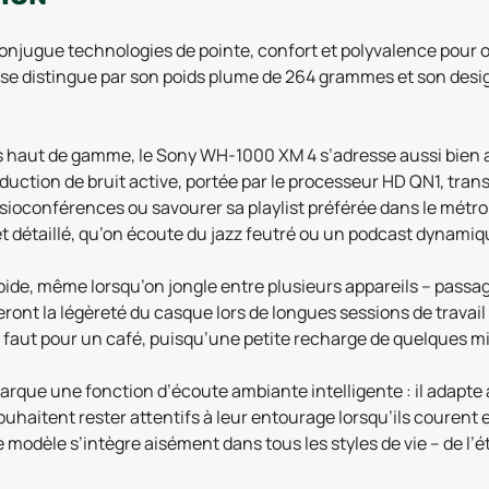
onjugue technologies de pointe, confort et polyvalence pour 
se distingue par son poids plume de 264 grammes et son desi
haut de gamme, le Sony WH-1000 XM 4 s’adresse aussi bien au
uction de bruit active, portée par le processeur HD QN1, tra
visioconférences ou savourer sa playlist préférée dans le mét
et détaillé, qu’on écoute du jazz feutré ou un podcast dynamiq
rapide, même lorsqu’on jongle entre plusieurs appareils – pas
cieront la légèreté du casque lors de longues sessions de trava
 faut pour un café, puisqu’une petite recharge de quelques m
rque une fonction d’écoute ambiante intelligente : il adapte
ouhaitent rester attentifs à leur entourage lorsqu’ils courent 
ce modèle s’intègre aisément dans tous les styles de vie – de l