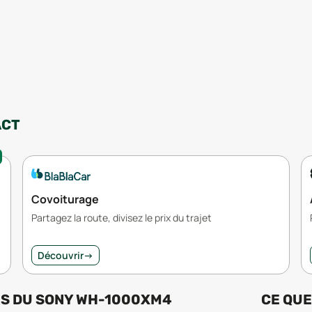
ACT
Covoiturage
Partagez la route, divisez le prix du trajet
Découvrir
→
RS
DU
SONY WH-1000XM4
CE QUE