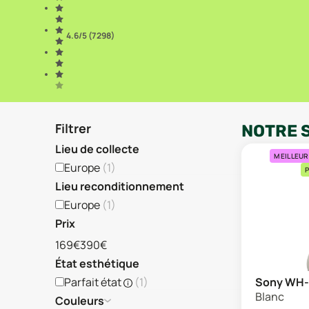
4.6
/5 (
7 298
)
Filtrer
NOTRE 
Lieu de collecte
MEILLEUR
Europe
(
1
)
P
Lieu reconditionnement
Europe
(
1
)
Prix
169€
390€
État esthétique
Parfait état
(
1
)
Sony WH
Blanc
Couleurs