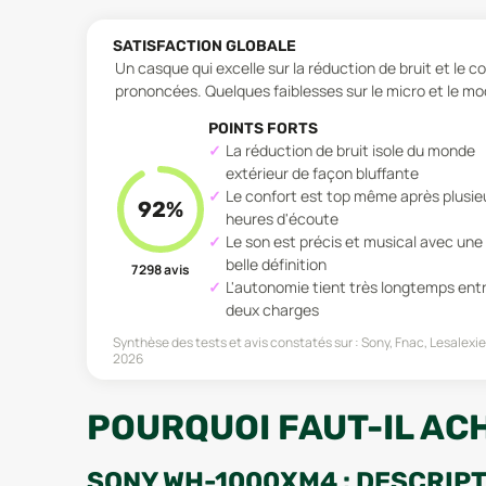
SATISFACTION GLOBALE
Un casque qui excelle sur la réduction de bruit et le 
prononcées. Quelques faiblesses sur le micro et le m
POINTS FORTS
La réduction de bruit isole du monde
extérieur de façon bluffante
Le confort est top même après plusie
92
%
heures d'écoute
Le son est précis et musical avec une
belle définition
7 298
avis
L'autonomie tient très longtemps ent
deux charges
Synthèse des tests et avis constatés sur :
Sony, Fnac, Lesalexi
2026
POURQUOI FAUT-IL AC
SONY WH-1000XM4 : DESCRIP