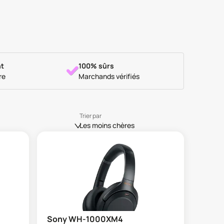
t
100% sûrs
re
Marchands vérifiés
Trier par
Les moins chères
Sony WH-1000XM4