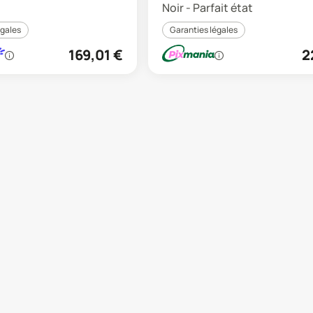
Noir - Parfait état
égales
Garanties légales
169,01
€
2