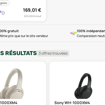
égales
169,01
€
379,99
€ neuf
00% gratuit
100% indépendan
ême prix que sur le site vendeur
Comparaison neut
ES RÉSULTATS
3
offre
s
trouvée
s
-1000XM4
Sony WH-1000XM4