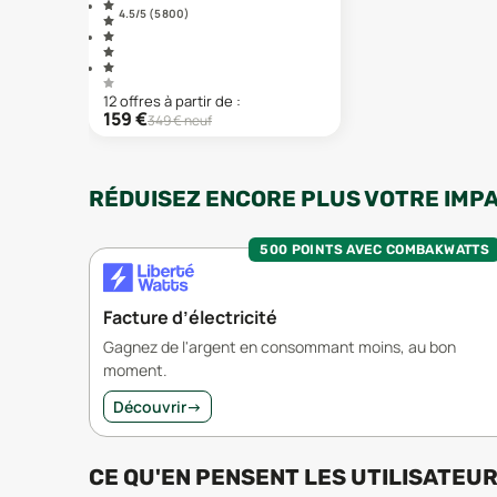
4.5
/5 (
5 800
)
12
offre
s
à partir de :
159
€
349
€ neuf
RÉDUISEZ ENCORE PLUS VOTRE IMP
500 POINTS AVEC COMBAKWATTS
Facture d’électricité
Gagnez de l'argent en consommant moins, au bon
moment.
Découvrir
→
CE QU'EN PENSENT LES UTILISATEU