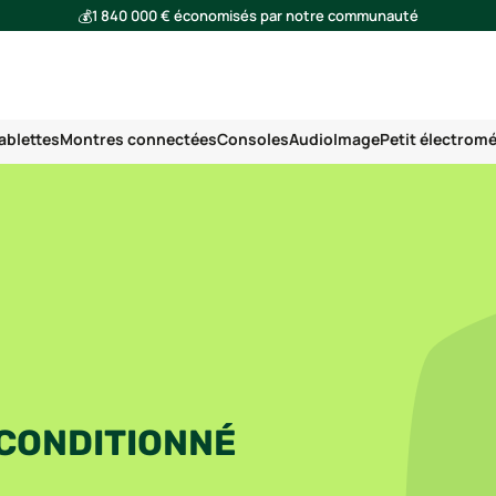
💰
1 840 000 € économisés par notre communauté
🌍
Ensemble, nous avons évité l'émission de 293 tonnes de CO₂
ablettes
Montres connectées
Consoles
Audio
Image
Petit électrom
CONDITIONNÉ