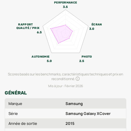
PERFORMANCE
3.5
RAPPORT
ÉCRAN
QUALITÉ / PRIX
3.0
6.5
AUTONOMIE
PHOTO
5.0
2.5
Scores basés sur les benchmarks, caractéristiques techniques et prix en
reconditionné.
Mis à jour :
Février 2026
GÉNÉRAL
Marque
Samsung
Série
Samsung Galaxy XCover
Année de sortie
2015