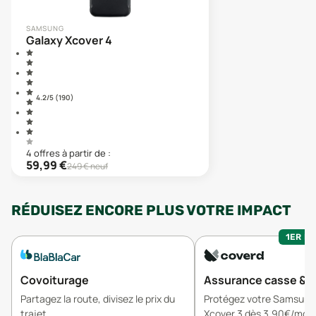
SAMSUNG
Galaxy Xcover 4
4.2
/5 (
190
)
4
offre
s
à partir de :
59,99
€
249
€ neuf
RÉDUISEZ ENCORE PLUS VOTRE IMPACT
1ER MO
Covoiturage
Assurance casse & v
Partagez la route, divisez le prix du
Protégez votre Samsung
trajet
Xcover 3 dès 3,90€/mois