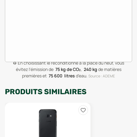
♻️
En choisissant le reconditionné à la place du neuf, vous
évitez l'émission de
75
kg de CO₂
,
240
kg
de matières
premières
et
75 600
litres
d'eau
.
Source : ADEME
PRODUITS SIMILAIRES