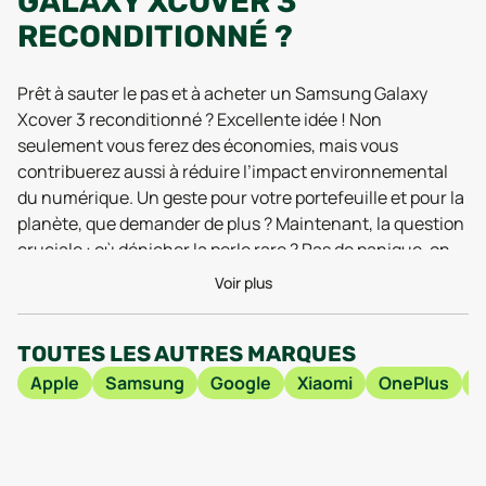
GALAXY XCOVER 3
RECONDITIONNÉ ?
Prêt à sauter le pas et à acheter un Samsung Galaxy
Xcover 3 reconditionné ? Excellente idée ! Non
seulement vous ferez des économies, mais vous
contribuerez aussi à réduire l’impact environnemental
du numérique. Un geste pour votre portefeuille et pour la
planète, que demander de plus ? Maintenant, la question
cruciale : où dénicher la perle rare ? Pas de panique, on
vous guide. Plusieurs options s’offrent à vous, chacune
Voir plus
avec ses avantages.
TOUTES LES AUTRES MARQUES
Vous pouvez par exemple explorer les offres de
smartphones Samsung reconditionnés
sur des
Apple
Samsung
Google
Xiaomi
OnePlus
plateformes de reconditionnement spécialisées. Ces
plateformes proposent souvent un large choix de
modèles, avec différents niveaux de reconditionnement
(du "comme neuf" au "bon état"). L’avantage ? Elles