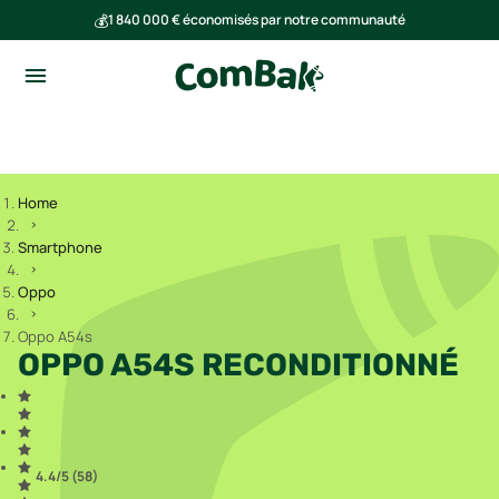
💰
1 840 000 € économisés par notre communauté
🌍
Ensemble, nous avons évité l'émission de 293 tonnes de CO₂
Home
Smartphone
Oppo
Oppo A54s
OPPO A54S RECONDITIONNÉ
4.4
/5 (
58
)