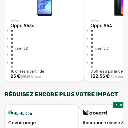
OPPO
OPPO
Oppo A53s
Oppo A54
4.5
/5 (
26
)
4.4
/5 (
212
)
16
offre
s
à partir de :
8
offre
s
à partir de :
95
€
122,56
€
336,81
€ neuf
142
€ neuf
RÉDUISEZ ENCORE PLUS VOTRE IMPACT
1ER MO
Covoiturage
Assurance casse & v