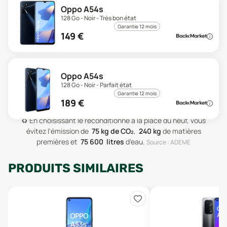
Oppo A54s
128 Go - Noir - Très bon état
Garantie 12 mois
149
€
Oppo A54s
128 Go - Noir - Parfait état
Garantie 12 mois
189
€
♻️
En choisissant le reconditionné à la place du neuf, vous
évitez l'émission de
75
kg de CO₂
,
240
kg
de matières
premières
et
75 600
litres
d'eau
.
Source : ADEME
PRODUITS SIMILAIRES