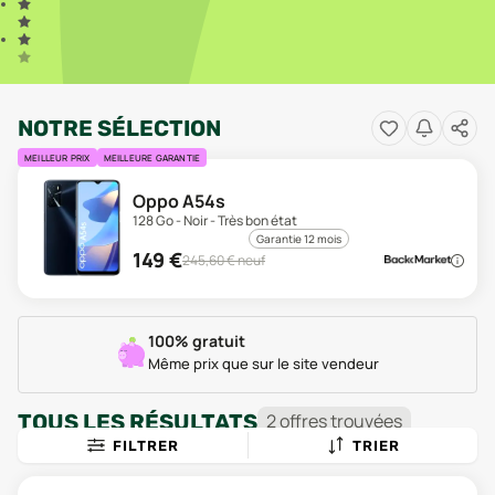
NOTRE SÉLECTION
MEILLEUR PRIX
MEILLEURE GARANTIE
Oppo A54s
128 Go - Noir - Très bon état
Garantie 12 mois
149
€
245,60
€ neuf
100% gratuit
Même prix que sur le site vendeur
TOUS LES RÉSULTATS
2
offre
s
trouvée
s
FILTRER
TRIER