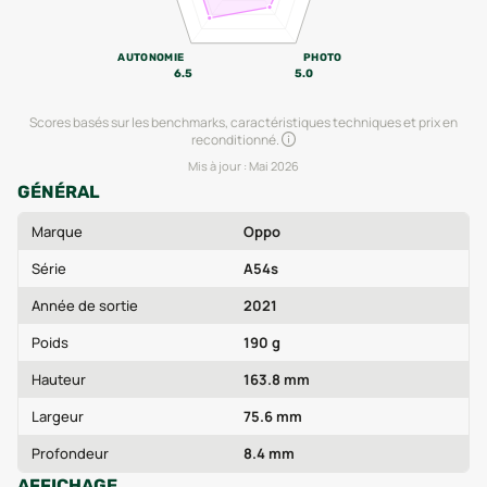
AUTONOMIE
PHOTO
6.5
5.0
Scores basés sur les benchmarks, caractéristiques techniques et prix en
reconditionné.
Mis à jour :
Mai 2026
GÉNÉRAL
Marque
Oppo
Série
A54s
Année de sortie
2021
Poids
190 g
Hauteur
163.8 mm
Largeur
75.6 mm
Profondeur
8.4 mm
AFFICHAGE