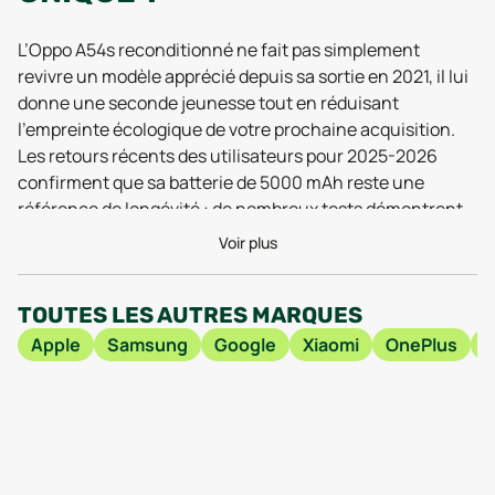
L’Oppo A54s reconditionné ne fait pas simplement
revivre un modèle apprécié depuis sa sortie en 2021, il lui
donne une seconde jeunesse tout en réduisant
l’empreinte écologique de votre prochaine acquisition.
Les retours récents des utilisateurs pour 2025-2026
confirment que sa batterie de 5000 mAh reste une
référence de longévité : de nombreux tests démontrent
encore aujourd’hui qu’elle assure facilement une
Voir plus
utilisation active pendant plus de 24 heures sans
recharge, ce qui rassure ceux qui redoutent la panne
TOUTES LES AUTRES MARQUES
sèche en fin de journée. Son grand écran de 6,52 pouces,
associé à la fluidité de l’interface ColorOS, a été salué
Apple
Samsung
Google
Xiaomi
OnePlus
pour sa lisibilité même en extérieur, selon les dernières
évaluations techniques. Ce modèle reconditionné
conserve ainsi le confort d’utilisation et la robustesse qui
ont fait le succès de la série A54s, tout en bénéficiant
d’un contrôle qualité minutieux lors de sa remise en