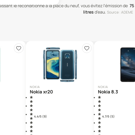
issant le reconditionné à la place du neuf, vous évitez l'émission de
75
litres
d'eau
.
Source : ADEME
NOKIA
NOKIA
Nokia xr20
Nokia 8.3
4.4
/5 (
9
)
4.7
/5 (
5
)