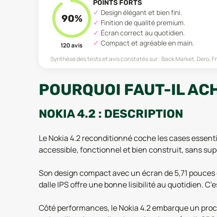
POINTS FORTS
Design élégant et bien fini.
90
%
Finition de qualité premium.
Écran correct au quotidien.
Compact et agréable en main.
120
avis
Synthèse des tests et avis constatés sur :
Back Market, Dero, 
POURQUOI FAUT-IL ACH
NOKIA 4.2 : DESCRIPTION
Le Nokia 4.2 reconditionné coche les cases essentie
accessible, fonctionnel et bien construit, sans sup
Son design compact avec un écran de 5,71 pouces e
dalle IPS offre une bonne lisibilité au quotidien. C
Côté performances, le Nokia 4.2 embarque un proce