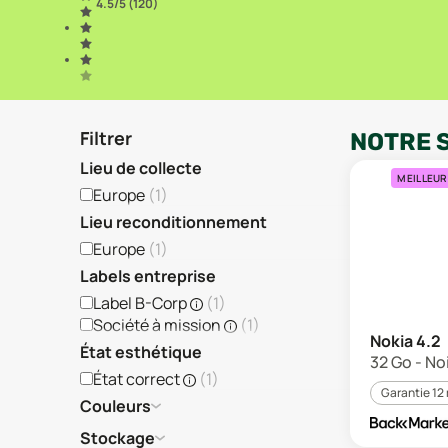
4.5
/5 (
120
)
Filtrer
NOTRE 
Lieu de collecte
MEILLEUR
Europe
(
1
)
Lieu reconditionnement
Europe
(
1
)
Labels entreprise
Label B-Corp
(
1
)
Société à mission
(
1
)
Nokia 4.2
État esthétique
32 Go - Noi
État correct
(
1
)
Garantie 12
Couleurs
Stockage