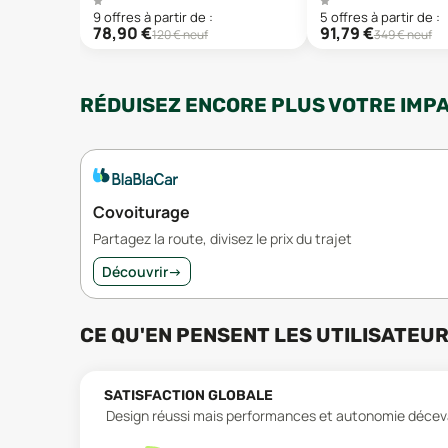
9
offre
s
à partir de :
5
offre
s
à partir de :
78,90
€
91,79
€
120
€ neuf
349
€ neuf
RÉDUISEZ ENCORE PLUS VOTRE IMP
Covoiturage
Partagez la route, divisez le prix du trajet
Découvrir
→
CE QU'EN PENSENT LES UTILISATEU
SATISFACTION GLOBALE
Design réussi mais performances et autonomie déceva