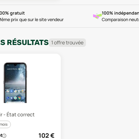
00% gratuit
100% indépendan
ême prix que sur le site vendeur
Comparaison neut
ES RÉSULTATS
1
offre
trouvée
r - État correct
 mois
102
€