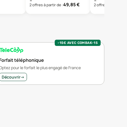
49,85
€
2
offre
s
à partir de :
2
offre
s
à partir de 
-15€ AVEC COMBAK-15
Forfait téléphonique
Optez pour le forfait le plus engagé de France
Découvrir
→