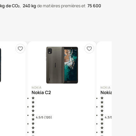
kg de CO₂
,
240
kg
de matières premières
et
75 600
NOKIA
NOKIA
Nokia C2
Nokia 8
4.5
/5 (
120
)
4.3
/5 (
171
)