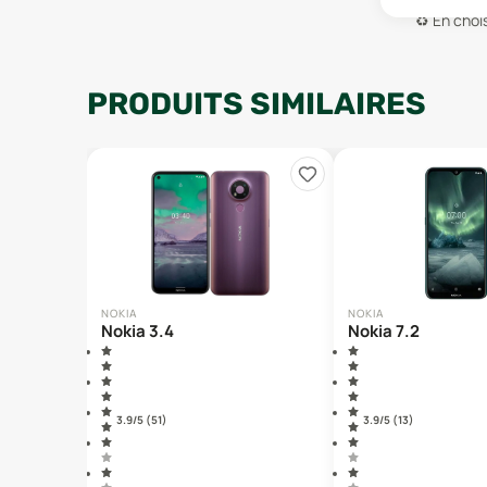
♻️
En chois
PRODUITS SIMILAIRES
NOKIA
NOKIA
Nokia 3.4
Nokia 7.2
3.9
/5 (
51
)
3.9
/5 (
13
)