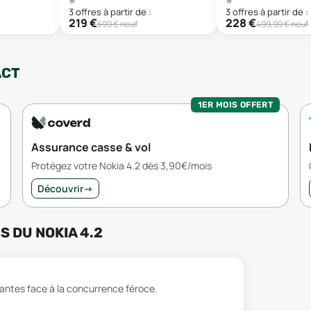
3
offre
s
à partir de :
3
offre
s
à partir de :
219
€
228
€
599
€ neuf
499,99
€ neuf
ACT
1ER MOIS OFFERT
Assurance casse & vol
Protégez votre Nokia 4.2 dès 3,90€/mois
Découvrir
→
RS
DU
NOKIA 4.2
ntes face à la concurrence féroce.