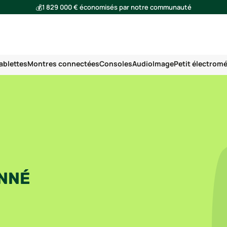
💰
1 829 000 € économisés par notre communauté
🌍
Ensemble, nous avons évité l'émission de 291 tonnes de CO₂
ablettes
Montres connectées
Consoles
Audio
Image
Petit électrom
ONNÉ