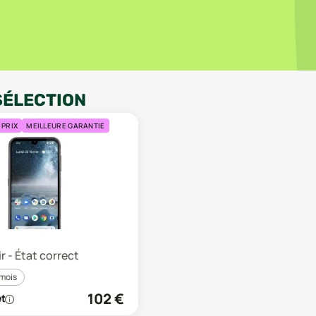
SÉLECTION
 PRIX
MEILLEURE GARANTIE
r - État correct
 mois
102
€