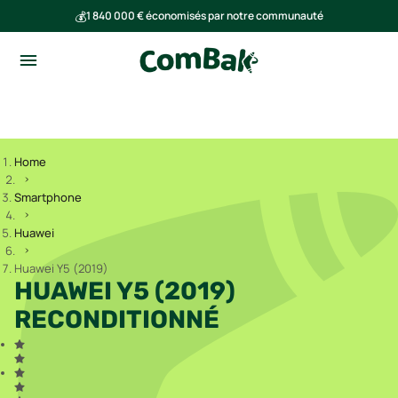
💰
1 840 000 € économisés par notre communauté
🌍
Ensemble, nous avons évité l'émission de 293 tonnes de CO₂
Home
Smartphone
Huawei
Huawei Y5 (2019)
HUAWEI Y5 (2019)
RECONDITIONNÉ