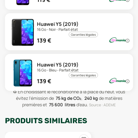
Huawei Y5 (2019)
16 Go - Noir - Parfait état
Garanties légales
139
€
Huawei Y5 (2019)
16 Go - Bleu - Parfait état
Garanties légales
139
€
♻️
En choisissant le reconditionné à la place du neuf, vous
évitez l'émission de
75
kg de CO₂
,
240
kg
de matières
premières
et
75 600
litres
d'eau
.
Source : ADEME
PRODUITS SIMILAIRES