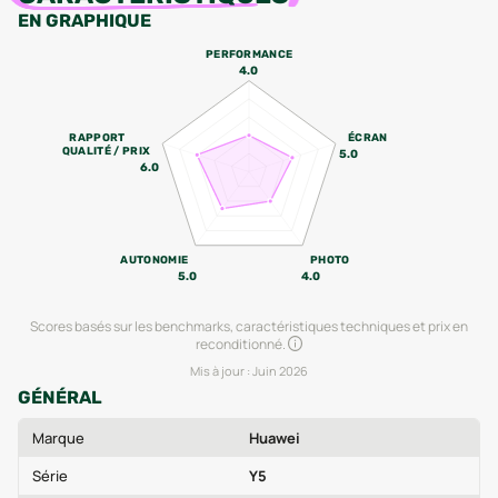
EN GRAPHIQUE
PERFORMANCE
4.0
RAPPORT
ÉCRAN
QUALITÉ / PRIX
5.0
6.0
AUTONOMIE
PHOTO
5.0
4.0
Scores basés sur les benchmarks, caractéristiques techniques et prix en
reconditionné.
Mis à jour :
Juin 2026
GÉNÉRAL
Marque
Huawei
Série
Y5