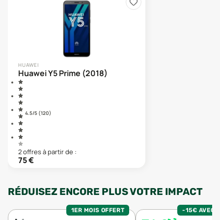
HUAWEI
Huawei Y5 Prime (2018)
4.5
/5 (
120
)
2
offre
s
à partir de :
75
€
RÉDUISEZ ENCORE PLUS VOTRE IMPACT
1ER MOIS OFFERT
-15€ AVEC 