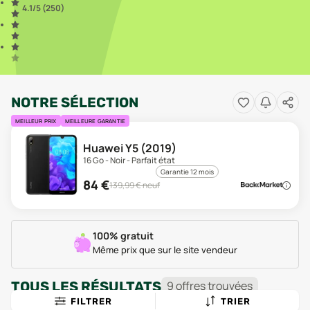
4.1
/5 (
250
)
NOTRE SÉLECTION
MEILLEUR PRIX
MEILLEURE GARANTIE
Huawei Y5 (2019)
16 Go - Noir - Parfait état
Garantie 12 mois
84
€
139,99
€ neuf
100% gratuit
Même prix que sur le site vendeur
TOUS LES RÉSULTATS
9
offre
s
trouvée
s
FILTRER
TRIER