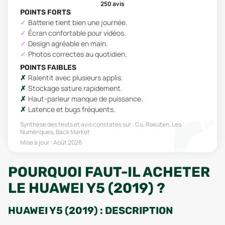
250
avis
POINTS FORTS
Batterie tient bien une journée.
Écran confortable pour vidéos.
Design agréable en main.
Photos correctes au quotidien.
POINTS FAIBLES
Ralentit avec plusieurs applis.
Stockage sature rapidement.
Haut-parleur manque de puissance.
Latence et bugs fréquents.
Synthèse des tests et avis constatés sur :
Co, Rakuten, Les
Numériques, Back Market
Mise à jour :
Août 2026
POURQUOI FAUT-IL ACHETER
LE HUAWEI Y5 (2019) ?
HUAWEI Y5 (2019) : DESCRIPTION