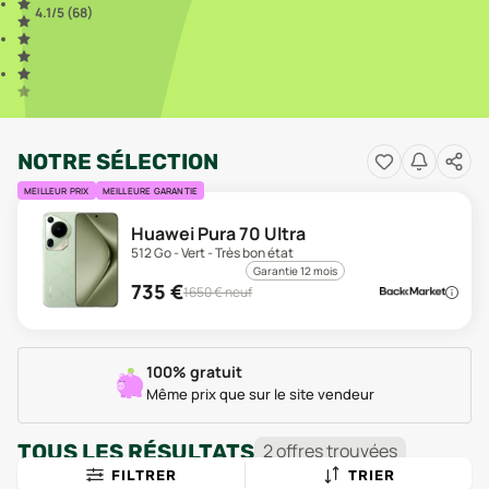
4.1
/5 (
68
)
NOTRE SÉLECTION
MEILLEUR PRIX
MEILLEURE GARANTIE
Huawei Pura 70 Ultra
512 Go - Vert - Très bon état
Garantie 12 mois
735
€
1650
€ neuf
100% gratuit
Même prix que sur le site vendeur
TOUS LES RÉSULTATS
2
offre
s
trouvée
s
FILTRER
TRIER