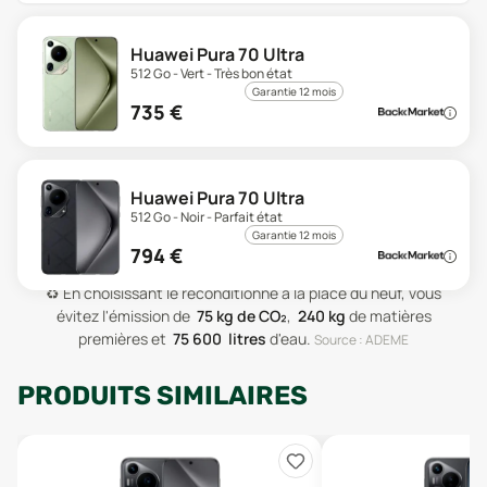
Huawei Pura 70 Ultra
512 Go - Vert - Très bon état
Garantie 12 mois
735
€
Huawei Pura 70 Ultra
512 Go - Noir - Parfait état
Garantie 12 mois
794
€
♻️
En choisissant le reconditionné à la place du neuf, vous
évitez l'émission de
75
kg de CO₂
,
240
kg
de matières
premières
et
75 600
litres
d'eau
.
Source : ADEME
PRODUITS SIMILAIRES