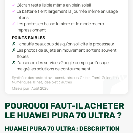
L'écran reste lisible même en plein soleil
La batterie tient largement la journée même en usage
intensif
Les photos en basse lumière et le mode macro
impressionnent
POINTS FAIBLES
Il chauffe beaucoup dès qu'on sollicite le processeur
Les photos de sujets en mouvement sortent souvent
floues
L'absence des services Google complique l'usage
malgré les solutions de contournement
Synthèse des tests et avis constatés sur :
Clubic, Tom's Guide, Les
Numériques, 01net, Idealo
et 3 autres
Mise à jour :
Août 2026
POURQUOI FAUT-IL ACHETER
LE HUAWEI PURA 70 ULTRA ?
HUAWEI PURA 70 ULTRA : DESCRIPTION