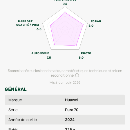
7.5
RAPPORT
ÉCRAN
QUALITÉ / PRIX
8.0
6.5
AUTONOMIE
PHOTO
7.5
8.0
Scores basés sur les benchmarks, caractéristiques techniques et prix en
reconditionné.
Mis à jour :
Juin 2026
GÉNÉRAL
Marque
Huawei
Série
Pura 70
Année de sortie
2024
Poids
226 g