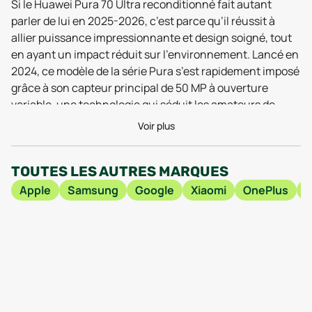
Si le Huawei Pura 70 Ultra reconditionné fait autant
parler de lui en 2025-2026, c’est parce qu’il réussit à
allier puissance impressionnante et design soigné, tout
en ayant un impact réduit sur l’environnement. Lancé en
2024, ce modèle de la série Pura s’est rapidement imposé
grâce à son capteur principal de 50 MP à ouverture
variable, une technologie qui séduit les amateurs de
photo souhaitant capturer des clichés détaillés quelles
Voir plus
que soient les conditions de luminosité. Les tests réalisés
en 2025 saluent également l’autonomie robuste de la
TOUTES LES AUTRES MARQUES
batterie, qui permet de tenir une journée intense sans
sourciller, même après plusieurs cycles de vie grâce à un
Apple
Samsung
Google
Xiaomi
OnePlus
reconditionnement professionnel rigoureux. Certains
utilisateurs témoignent d’ailleurs que leur Huawei Pura
70 Ultra reconditionné surpasse leurs attentes,
notamment sur la qualité d’affichage OLED à 120 Hz,
idéale pour le streaming ou le gaming.
Ce qui distingue particulièrement ce modèle