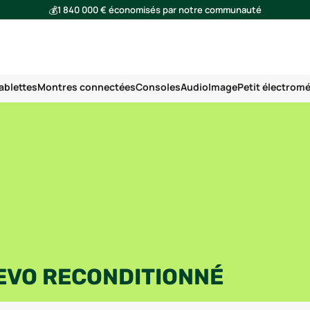
💰
1 840 000 € économisés par notre communauté
🌍
Ensemble, nous avons évité l'émission de 293 tonnes de CO₂
ablettes
Montres connectées
Consoles
Audio
Image
Petit électrom
EVO RECONDITIONNÉ