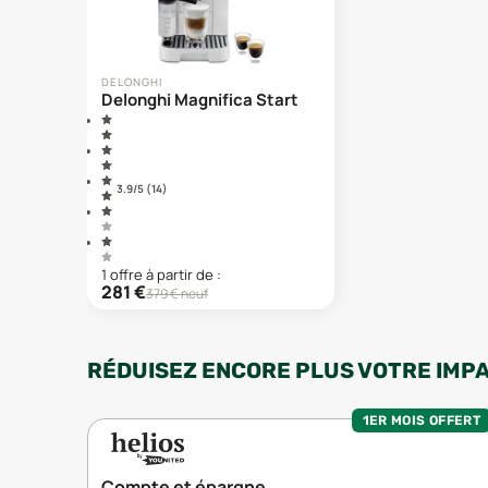
DELONGHI
Delonghi Magnifica Start
3.9
/5 (
14
)
1
offre
à partir de :
281
€
379
€ neuf
RÉDUISEZ ENCORE PLUS VOTRE IMP
1ER MOIS OFFERT
Compte et épargne