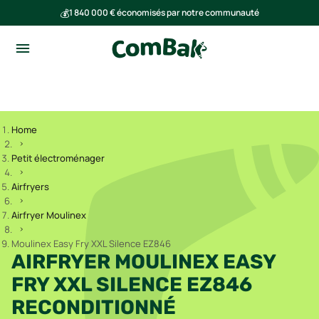
💰
1 840 000 € économisés par notre communauté
🌍
Ensemble, nous avons évité l'émission de 293 tonnes de CO₂
Home
Petit électroménager
Airfryers
Airfryer Moulinex
Moulinex Easy Fry XXL Silence EZ846
AIRFRYER MOULINEX EASY
FRY XXL SILENCE EZ846
RECONDITIONNÉ