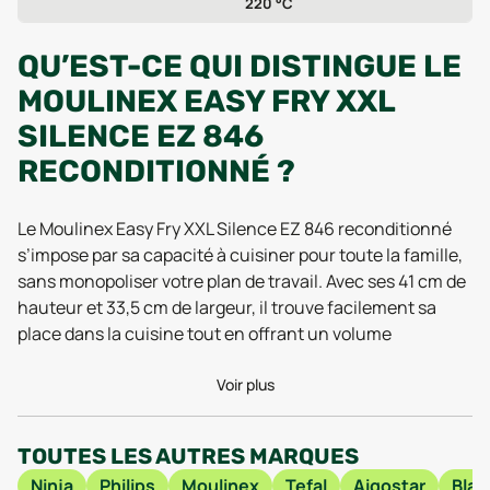
220 °C
QU’EST-CE QUI DISTINGUE LE
MOULINEX EASY FRY XXL
SILENCE EZ 846
RECONDITIONNÉ ?
Le Moulinex Easy Fry XXL Silence EZ 846 reconditionné
s’impose par sa capacité à cuisiner pour toute la famille,
sans monopoliser votre plan de travail. Avec ses 41 cm de
hauteur et 33,5 cm de largeur, il trouve facilement sa
place dans la cuisine tout en offrant un volume
généreux. Pesant 5,4 kg, il reste assez maniable pour être
déplacé si besoin, que ce soit pour un grand repas ou un
Voir plus
usage quotidien. L’écran LED, très lisible, facilite la
programmation même en pleine préparation de recettes,
TOUTES LES AUTRES MARQUES
un détail salué dans les tests de 2025 qui mettent en
Ninja
Philips
Moulinex
Tefal
Aigostar
Blac