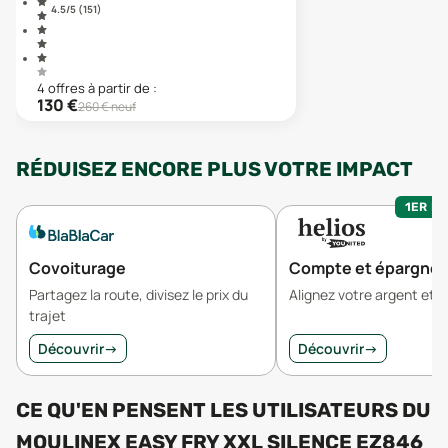
4.5
/5 (
151
)
4
offre
s
à partir de :
130
€
260
€ neuf
RÉDUISEZ ENCORE PLUS VOTRE IMPACT
1ER MO
Covoiturage
Compte et épargne
Partagez la route, divisez le prix du
Alignez votre argent et v
trajet
Découvrir
→
Découvrir
→
CE QU'EN PENSENT LES UTILISATEURS
DU
MOULINEX EASY FRY XXL SILENCE EZ846