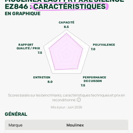
EZ846
:
CARACTÉRISTIQUES
EN GRAPHIQUE
CAPACITÉ
8.5
RAPPORT
POLYVALENCE
QUALITÉ / PRIX
7.0
7.5
ENTRETIEN
PERFORMANCE
DE CUISSON
8.0
7.5
Scores basés sur les benchmarks, caractéristiques techniques et prix en
reconditionné.
Mis à jour :
Juin 2026
GÉNÉRAL
Marque
Moulinex