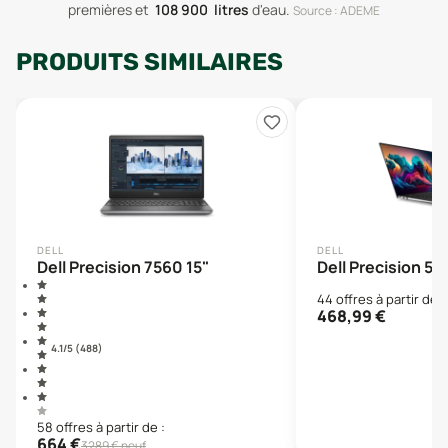
premières
et
108 900
litres
d'eau
.
Source : ADEME
PRODUITS SIMILAIRES
DELL
DELL
Dell Precision 7560 15"
Dell Precision 55
44
offre
s
à partir de :
468,99
€
4.1
/5 (
488
)
58
offre
s
à partir de :
664
€
3289
€ neuf