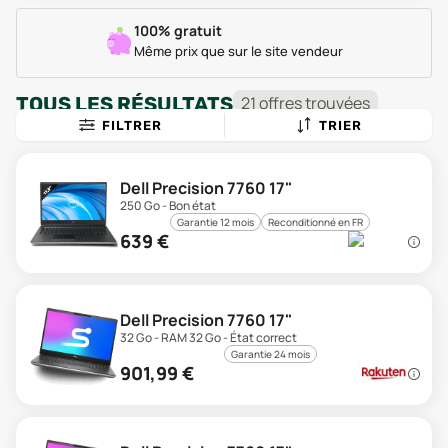
100% gratuit
Même prix que sur le site vendeur
TOUS LES RÉSULTATS
21
offre
s
trouvée
s
FILTRER
TRIER
Dell Precision 7760 17"
250 Go - Bon état
Garantie 12 mois
Reconditionné en FR
639
€
Dell Precision 7760 17"
32 Go - RAM 32 Go - État correct
Garantie 24 mois
901,99
€