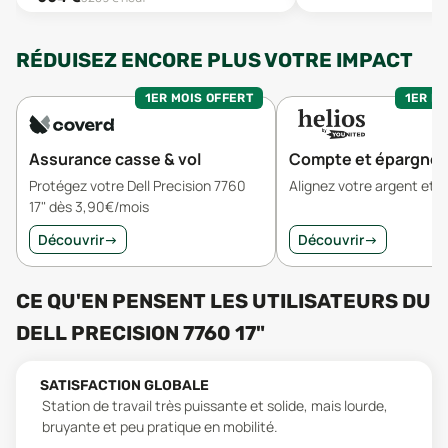
RÉDUISEZ ENCORE PLUS VOTRE IMPACT
1ER MOIS OFFERT
1ER MO
Assurance casse & vol
Compte et épargne
Protégez votre Dell Precision 7760
Alignez votre argent et v
17" dès 3,90€/mois
Découvrir
→
Découvrir
→
CE QU'EN PENSENT LES UTILISATEURS
DU
DELL PRECISION 7760 17"
SATISFACTION GLOBALE
Station de travail très puissante et solide, mais lourde,
bruyante et peu pratique en mobilité.