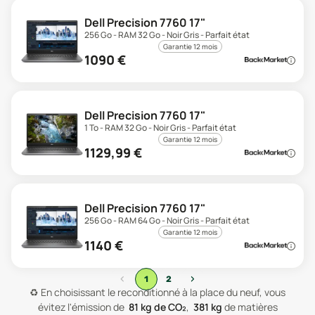
Dell Precision 7760 17"
256 Go - RAM 32 Go - Noir Gris - Parfait état
Garantie 12 mois
1090
€
Dell Precision 7760 17"
1 To - RAM 32 Go - Noir Gris - Parfait état
Garantie 12 mois
1129,99
€
Dell Precision 7760 17"
256 Go - RAM 64 Go - Noir Gris - Parfait état
Garantie 12 mois
1140
€
‹
›
1
2
♻️
En choisissant le reconditionné à la place du neuf, vous
évitez l'émission de
81
kg de CO₂
,
381
kg
de matières