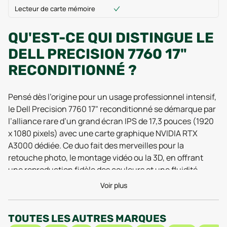
Lecteur de carte mémoire
QU'EST-CE QUI DISTINGUE LE
DELL PRECISION 7760 17"
RECONDITIONNÉ ?
Pensé dès l’origine pour un usage professionnel intensif,
le Dell Precision 7760 17" reconditionné se démarque par
l’alliance rare d’un grand écran IPS de 17,3 pouces (1920
x 1080 pixels) avec une carte graphique NVIDIA RTX
A3000 dédiée. Ce duo fait des merveilles pour la
retouche photo, le montage vidéo ou la 3D, en offrant
une reproduction fidèle des couleurs et une fluidité
graphique relevée par des tests 2025, même sur des
Voir plus
logiciels comme Adobe Premiere Pro ou Blender. Côté
ergonomie, la coque en aluminium respire la solidité (et
TOUTES LES AUTRES MARQUES
quelques grammes : 3,01 kg) mais assure une durabilité