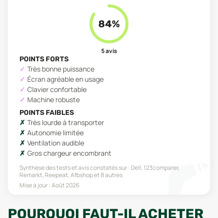
84
%
5
avis
POINTS FORTS
Très bonne puissance
Écran agréable en usage
Clavier confortable
Machine robuste
POINTS FAIBLES
Très lourde à transporter
Autonomie limitée
Ventilation audible
Gros chargeur encombrant
Synthèse des tests et avis constatés sur :
Dell, 123comparer,
Remarkt, Reepeat, Afbshop
et 8 autres
Mise à jour :
Août 2026
POURQUOI FAUT-IL ACHETER