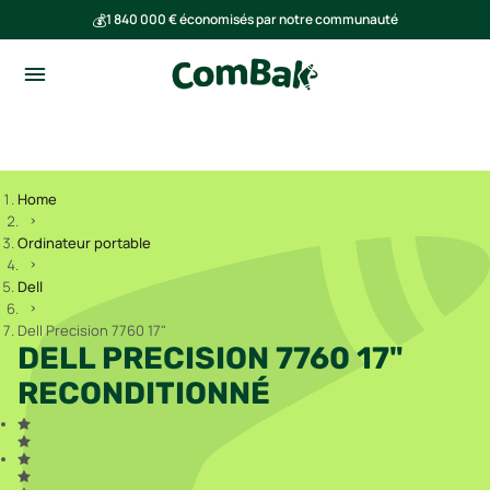
💰
1 840 000 € économisés par notre communauté
🌍
Ensemble, nous avons évité l'émission de 293 tonnes de CO₂
Home
Ordinateur portable
Dell
Dell Precision 7760 17"
DELL PRECISION 7760 17"
RECONDITIONNÉ