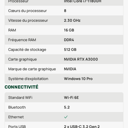
Processeur
Intel Core i7-11800H
Cœurs du processeur
8
Vitesse du processeur
2.30 GHz
RAM
16 GB
Fréquence RAM
DDR4
Capacité de stockage
512 GB
Carte graphique
NVIDIA RTX A3000
Marque de carte graphique
NVIDIA
Système d'exploitation
Windows 10 Pro
CONNECTIVITÉ
Standard WiFi
Wi‑Fi 6E
Bluetooth
5.2
Ethernet
Ports USB
2 x USB-C 3.2 Gen 2