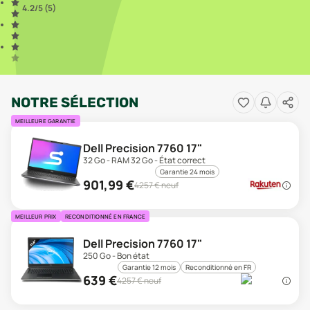
4.2
/5 (
5
)
NOTRE SÉLECTION
MEILLEURE GARANTIE
Dell Precision 7760 17"
32 Go - RAM 32 Go - État correct
Garantie 24 mois
901,99
€
4257
€ neuf
MEILLEUR PRIX
RECONDITIONNÉ EN FRANCE
Dell Precision 7760 17"
250 Go - Bon état
Garantie 12 mois
Reconditionné en FR
639
€
4257
€ neuf