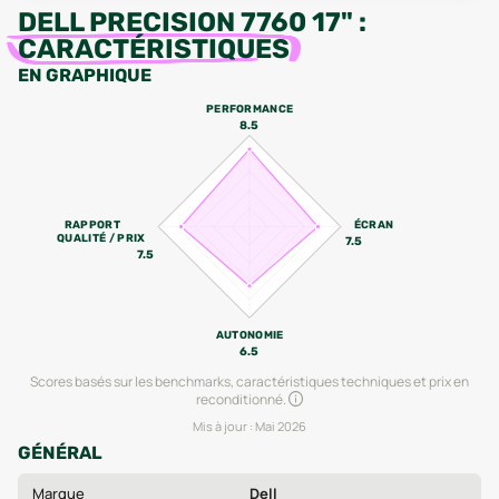
DELL PRECISION 7760 17"
:
CARACTÉRISTIQUES
EN GRAPHIQUE
PERFORMANCE
8.5
RAPPORT
ÉCRAN
QUALITÉ / PRIX
7.5
7.5
AUTONOMIE
6.5
Scores basés sur les benchmarks, caractéristiques techniques et prix en
reconditionné.
Mis à jour :
Mai 2026
GÉNÉRAL
Marque
Dell